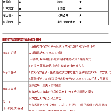
客餐廳
★
牆面
★
浴室牆面
★
主牆面
★
浴室地面
★
公共區域
★
廚房牆面
★
室外/牆面/地面
★
【新永興磁磚購物流程】：
→直接電話確認商品有無現貨 或確認預購到貨時間 下單
Step1 訂購
→訂購電話0975-005-573陳
→確認訂購款項金額/送貨時間/地點/收貨人連絡方式
1.可採用 匯款/轉帳/來店付款/貨到付款 等方式
Step 2 匯款
2.依照確認金額，匯款/匯款後請來電告知 匯款帳號後3碼，以方便出
3.匯款帳號：008華南銀行永和分行164-200-372-312戶名：陳麗玉
匯款成功，三天內即可送貨
Step 3 出貨
卸貨地點以貨車可停靠位置為主 沒有分送樓層之服務
以下商品為不能退換之貨品：
備 註
所有馬賽克系列 文化石 石頭 石材 抿石子類 門檻類 特殊外牆磚
【不能退換貨品】