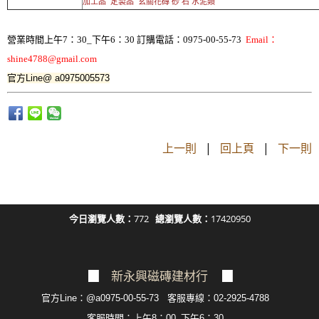
加工品 定製品 玄關花磚 砂 石 水泥類
營業時間上午7：30_下午6：30 訂購電話：0975-00-55-73
Email：
shine4788@gmail.com
官方Line@ a0975005573
上一則
|
回上頁
|
下一則
今日瀏覽人數：
772
總瀏覽人數：
17420950
▉
新永興磁磚建材行
▉
官方Line：@a0975-00-55-73 客服專線：02-2925-4788
客服
時間：上午8：00_下午6：30