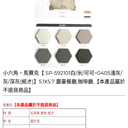
小六角。馬賽克【 SP-592101白/米/可可~0405淺灰/
灰/深灰(紙才)】5.1X5.7 露臺餐廳,咖啡廳,【本產品屬於
不退貨商品】
【本產品屬於不退貨商品】
馬賽克
材 質
石英質 素色 紙才
色 系
圖片色