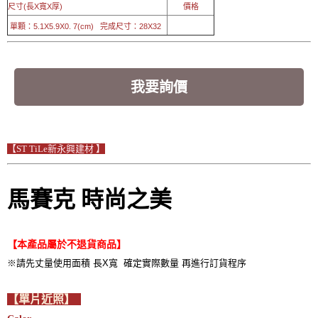
尺寸(長X寬X厚)
價格
單顆：5.1X5.9X0. 7(cm) 完成尺寸：28X32
我要詢價
【ST TiLe新永興建材 】
馬賽克 時尚之美
【本產品屬於不退貨商品】
※請先丈量使用面積 長X寬 確定實際數量 再進行訂貨程序
【單片近照】