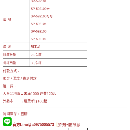
SP-592101白
SP-
592102米
SP-
592103可可
編 號
SP-
592104
SP-592105
SP-592110
產 地
加工品
裝箱數量
22片/箱
每坪用量
36片/坪
付款方式：
現金 / 匯款 / 貨到付款
運 費：
大台北地區→
未滿1000 運費120起
外縣市 →運費/件$160起
詢問庫存 + 直購
官方Line@a0975005573
加快回覆訊息