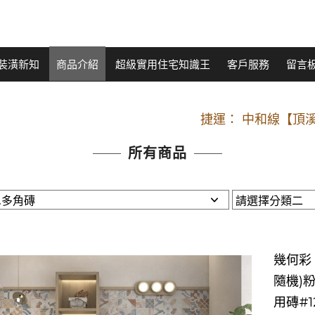
裝潢新知
商品介紹
超級實用住宅知識王
客戶服務
留言
開車：中山路
捷運： 中和線【頂溪
原Line已滿 無法加Line好友 請親愛
所有商品
開車：中山路
捷運： 中和線【頂溪
原Line已滿 無法加Line好友 請親愛
幾何彩．
隨機)
用磚#1