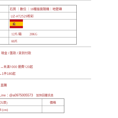
石質 ｜數位 ｜18
種版面隨機｜
地壁磚
LIZ-AT2529粉彩
12片/箱 20KG
60片
現金 / 匯款 / 貨到付款
未滿1000 運費120起
區→
1件180起
 直購
：@a0975005573
ine
加快回覆訊息
X厚)
價格
8 (cm)