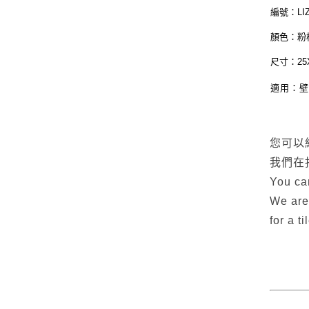
編號：LI
顏色：粉橘
尺寸：25
適用：
您可以
我們在
You can
We are
for a t