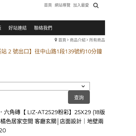
首頁
網站導覽
加入最愛
板
好站連結
聯絡我們
首頁
商品介紹
所有商品
1段 到永平路路口(樂華夜市口)門口可停車
站 2 號出口】往中山路1段139號約10分鐘
的客戶加入 LINE官方帳號@a0975005573
1段 到永平路路口(樂華夜市口)門口可停車
站 2 號出口】往中山路1段139號約10分鐘
的客戶加入 LINE官方帳號@a0975005573
六角磚【 LIZ-AT2529粉彩】25X29 (18版
粉橘色居家空間 客廳玄關│店面設計｜地壁兩
20