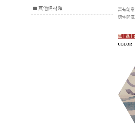
其他建材類
富有創意
讓空間沉
單｜品｜
COLOR