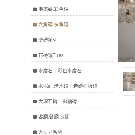
地鐵磚,彩色磚
六角磚,多角磚
壁磚系列
花磚類Tites
水磨石｜彩色水磨石
水泥面,清水磚｜岩磚石板磚
大理石磚｜拋釉磚
客廳,餐廳,玄關
大尺寸系列