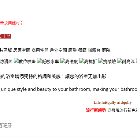
Le新永興建材 】
空｜間
共區域
居家空間
商用空間
戶外空間
廚房
餐廳
陽露台
庭院
您的浴室增添獨特的格調和美感，讓您的浴室更加出彩
 unique style and beauty to your bathroom, making your bathr
Life laitqully aitlqully
流行新趨勢
◎展現流行新色
西班牙