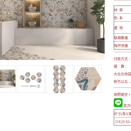
材 質
色 系
產 地
裝箱數量
每坪用量
付款方式： 
運 費：
大台北地
新竹以北 →
詢問庫存 +
官方L
尺寸(長X寬
25X29 X0.