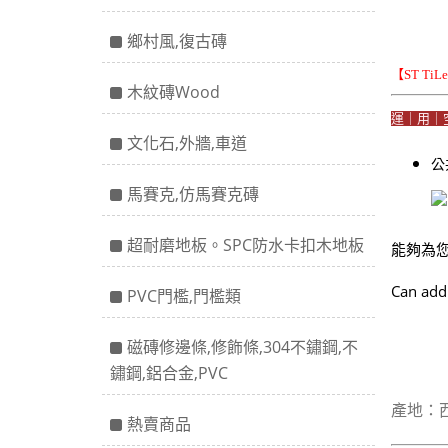
鄉村風,復古磚
【ST Ti
木紋磚Wood
運｜用｜
文化石,外牆,車道
公
馬賽克,仿馬賽克磚
超耐磨地板。SPC防水卡扣木地板
能夠為
Can add
PVC門檻,門檻類
磁磚修邊條,修飾條,304不鏽鋼,不
鏽鋼,鋁合金,PVC
產地：
熱賣商品