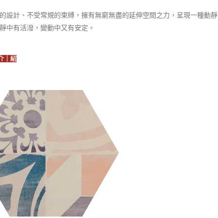
的設計、不受常規的束縛，擁有無窮無盡的延伸空間之力，呈現一種動靜
靜中有活潑，變動中又有安定。
介｜紹