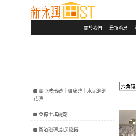
關於我們
最新消息
實心玻璃磚｜玻璃磚｜水泥洞洞
花磚
亞德士填縫劑
衛浴磁磚,廚房磁磚