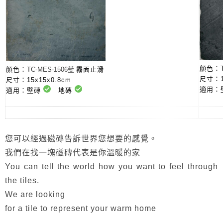
顏色：
顏色：
TC-
MES
-1506藍
霧面止滑
尺寸：15
尺寸：15x15x0.8cm
適用：
適用：壁磚
地磚
您可以經過磁磚告訴世界您想要的感覺。
我們在找一塊磁磚代表是你溫暖的家
You can tell the world how you want to feel through
the tiles.
We are looking
for a tile to represent your warm home