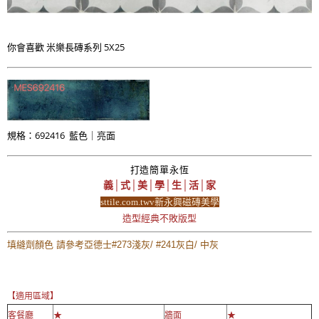
你會喜歡 米樂長磚系列 5X25
規格：692416 藍色｜亮面
打造簡單永恆
義│式│美│學│生│活│家
sttile.com.twv新永興磁磚美學
造型經典不敗版型
填縫劑顏色 請參考亞德士#273淺灰/ #241灰白/ 中灰
【適用區域】
客餐廳
★
牆面
★