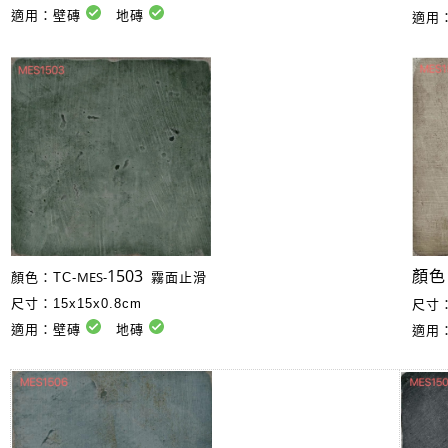
適用：壁磚
地磚
適用
1503
MES-
顏色
顏色：TC-
霧面止滑
尺寸：15x15x0.8cm
尺寸：
適用：壁磚
地磚
適用