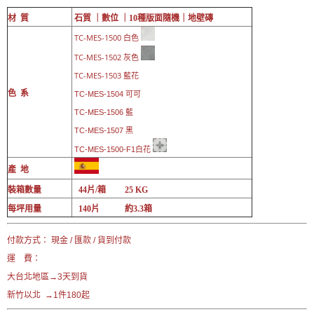
材 質
石質 ｜數位 ｜10
種版面隨機｜
地壁磚
TC-
MES-1500 白色
TC-MES-1502 灰色
TC-MES-1503 藍花
色 系
TC-
MES-1504 可可
TC-
MES-1506 藍
TC-
MES-1507 黑
TC-MES-1500-F1白花
產 地
裝箱數量
44片/箱 25 KG
每坪用量
140片 約3.3箱
付款方式： 現金 / 匯款 / 貨到付款
運 費：
大台北地區→3天到貨
新竹以北 →1件180起