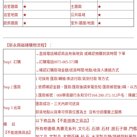
浴室牆面
★
主牆面
★
浴室地面
★
公共區域
★
廚房牆面
★
室外/牆面/地面
★
【新永興磁磚購物流程】：
→直接電話確認商品有無現貨 或確認預購到貨時間 下單
Step1 訂購
→訂購電話0975-005-573陳
→確認訂購款項金額/送貨時間/地點/收貨人連絡方式
1.可採用 匯款/轉帳/來店付款/貨到付款 等方式
Step 2 匯款
2.依照確認金額，匯款/匯款後請來電告知 匯款帳號後3碼，以
3.匯款帳號：008華南銀行永和分行164-200-372-312戶名：陳麗
匯款成功，三天內即可送貨
Step 3 出貨
卸貨地點以貨車可停靠位置為主 沒有分送樓層之服務
以下商品為【不能退換之貨品】：
備 註
所有修邊條,馬賽克系列 ,文化石 ,石頭 ,石材 ,抿石子類 ,門檻
【不能退換貨品】
加工品 ,定製品 ,玄關花磚 ,砂 石 ,水泥製品類(填縫劑粘著劑..