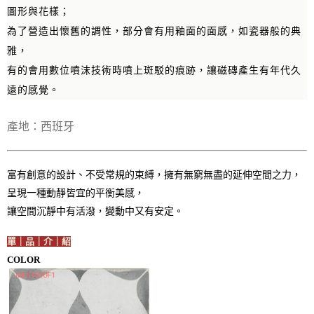
圖形與花樣；
為了營造出懷舊的調性，部分會有用釉面的面感，如瓷器般的典
雅，
有的會用數位噴沫技術時噴上斑駁的痕跡，讓磁磚產生有年代久
遠的感覺。
產地：西班牙
富有創意的設計、不受常規的束縛，擁有無窮無盡的延伸空間之力，
呈現一種動靜皆宜的平衡美感，
讓空間沉靜中有活潑，變動中又有安定。
單｜品｜介｜紹
COLOR