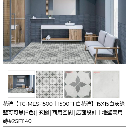
花磚【TC-MES-1500｜1500F1 白花磚】15X15白灰綠
藍可可黑(6色)│玄關│商用空間│店面設計｜地壁兩用
磚#25F1140