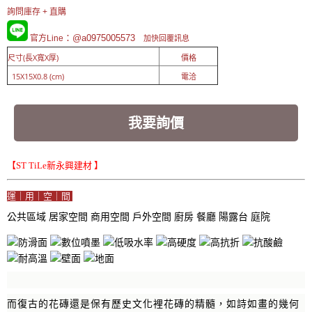
詢問庫存 + 直購
：@a0975005573
官方Line
加快回覆訊息
尺寸(長X寬X厚)
價格
15X15X0.8 (cm)
電洽
我要詢價
【ST TiLe新永興建材 】
運｜用｜空｜間
公共區域
居家空間
商用空間
戶外空間
廚房
餐廳
陽露台
庭院
而復古的花磚還是保有歷史文化裡花磚的精髓，如詩如畫的幾何