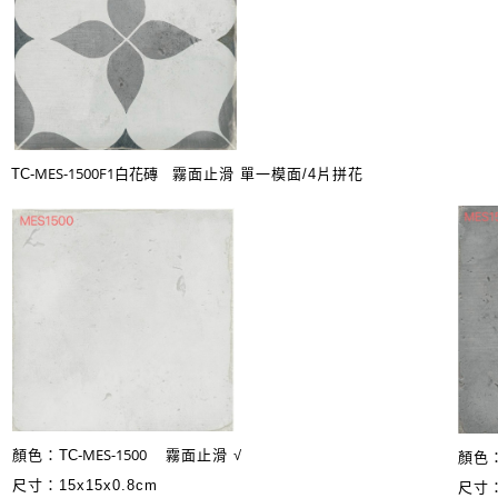
MES-1500F1白花磚
TC-
霧面止
滑 單一模面/4片拼花
MES-1500
顏色：
TC-
霧面止
滑 √
顏色
尺寸：15x15x0.8cm
尺寸：