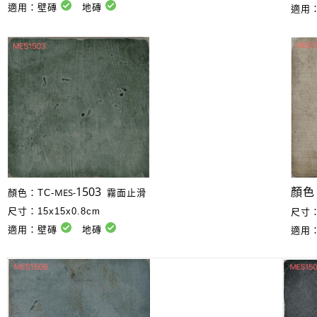
適用：壁磚
地磚
適用
1503
MES-
顏色
顏色：TC-
霧面止滑
尺寸：15x15x0.8cm
尺寸：
適用：壁磚
地磚
適用