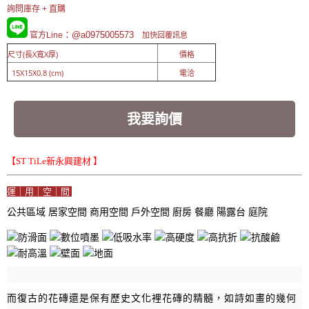
詢問庫存 + 直購
：@a0975005573
官方Line
加快回覆訊息
尺寸(長X寬X厚)
價格
15X15X0.8 (cm)
電洽
我要詢價
【ST TiLe新永興建材 】
運｜用｜空｜間
公共區域
居家空間
商用空間
戶外空間
廚房
餐廳
陽露台
庭院
而復古的花磚還是保有歷史文化裡花磚的精髓，如詩如畫的幾何