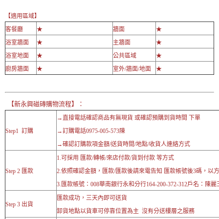
【適用區域】
客餐廳
★
牆面
★
浴室牆面
★
主牆面
★
浴室地面
★
公共區域
★
廚房牆面
★
室外/牆面/地面
★
【新永興磁磚購物流程】：
→直接電話確認商品有無現貨 或確認預購到貨時間 下單
Step1 訂購
→訂購電話0975-005-573陳
→確認訂購款項金額/送貨時間/地點/收貨人連絡方式
1.可採用 匯款/轉帳/來店付款/貨到付款 等方式
Step 2 匯款
2.依照確認金額，匯款/匯款後請來電告知 匯款帳號後3碼，以
3.匯款帳號：008華南銀行永和分行164-200-372-312戶名：陳麗
匯款成功，三天內即可送貨
Step 3 出貨
卸貨地點以貨車可停靠位置為主 沒有分送樓層之服務