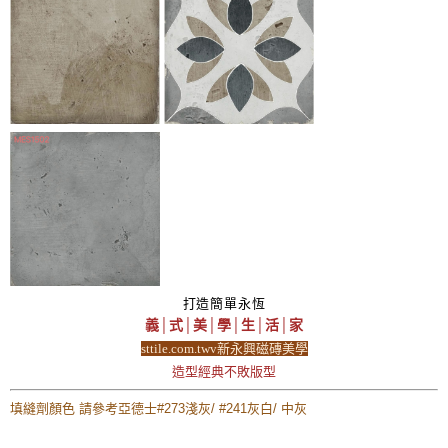
打造簡單永恆
義│式│美│學│生│活│家
sttile.com.twv新永興磁磚美學
造型經典不敗版型
填縫劑顏色 請參考亞德士#273淺灰/ #241灰白/ 中灰