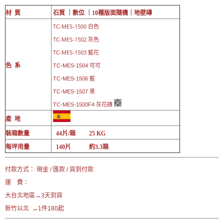
材 質
石質 ｜數位 ｜10
種版面隨機｜
地壁磚
TC-
MES-1500 白色
TC-MES-1502 灰色
TC-MES-1503 藍花
色 系
TC-
MES-1504 可可
TC-
MES-1506 藍
TC-
MES-1507 黑
TC-MES-1500F4 灰花磚
產 地
裝箱數量
44片/箱 25 KG
每坪用量
140片 約3.3箱
付款方式： 現金 / 匯款 / 貨到付款
運 費：
大台北地區→3天到貨
新竹以北 →1件180起