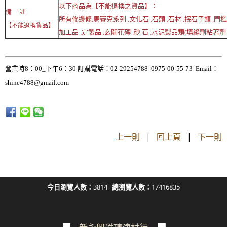
以下商品為【不能退換之貨品】：
備 註
所有修邊條,馬賽克系列 ,文化石 ,石頭 ,石材 ,抿石子類 ,門檻
【不能退換貨品】
加工品 ,定製品 ,玄關花磚 ,砂 石 ,水泥製品類(填縫劑粘著劑..
營業時8：00_下午6：30 訂購電話：02-29254788 0975-00-55-73 Email：
shine4788@gmail.com
上一則
|
回上頁
|
下一則
今日瀏覽人數：
3814
總瀏覽人數：
17416835