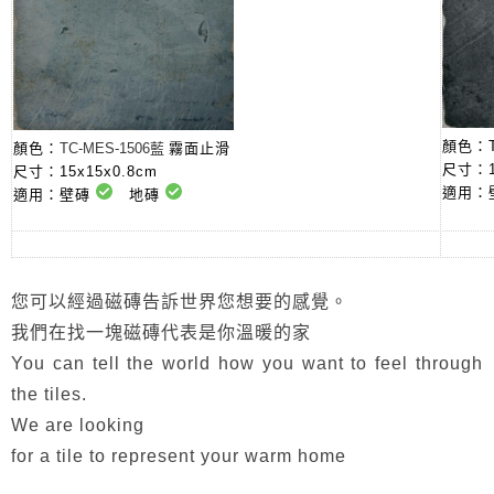
顏色：
顏色：
TC-
MES
-1506藍
霧面止滑
尺寸：15
尺寸：15x15x0.8cm
適用：
適用：壁磚
地磚
您可以經過磁磚告訴世界您想要的感覺。
我們在找一塊磁磚代表是你溫暖的家
You can tell the world how you want to feel through
the tiles.
We are looking
for a tile to represent your warm home