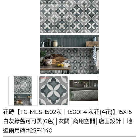
花磚【TC-MES-1502灰｜1500F4 灰花(4花)】15X15
白灰綠藍可可黑(6色)│玄關│商用空間│店面設計｜地
壁兩用磚#25F4140