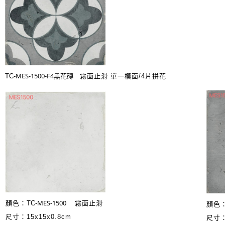
MES-1500-F4黑花磚
TC-
霧面止
滑 單一模面/4片拼花
MES-1500
顏色：
TC-
霧面止
滑
顏色
尺寸：15x15x0.8cm
尺寸：