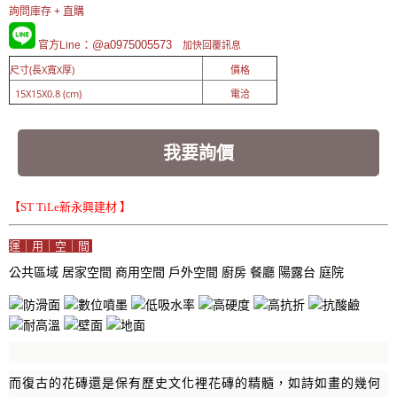
詢問庫存 + 直購
：@a0975005573
官方Line
加快回覆訊息
尺寸(長X寬X厚)
價格
15X15X0.8 (cm)
電洽
我要詢價
【ST TiLe新永興建材 】
運｜用｜空｜間
公共區域
居家空間
商用空間
戶外空間
廚房
餐廳
陽露台
庭院
而復古的花磚還是保有歷史文化裡花磚的精髓，如詩如畫的幾何