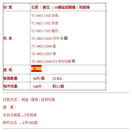
材 質
石質 ｜數位 ｜10
種版面隨機｜
地壁磚
TC-
MES-1500 白色
TC-MES-1502 灰色
TC-MES-1503 藍花
色 系
TC-
MES-1504 可可
TC-
MES-1506 藍
TC-
MES-1507 黑
TC-MES-1500-F3 可可花磚
產 地
裝箱數量
44片/箱 25 KG
每坪用量
140片 約3.3箱
付款方式： 現金 / 匯款 / 貨到付款
運 費：
大台北地區→3天到貨
新竹以北 →1件180起