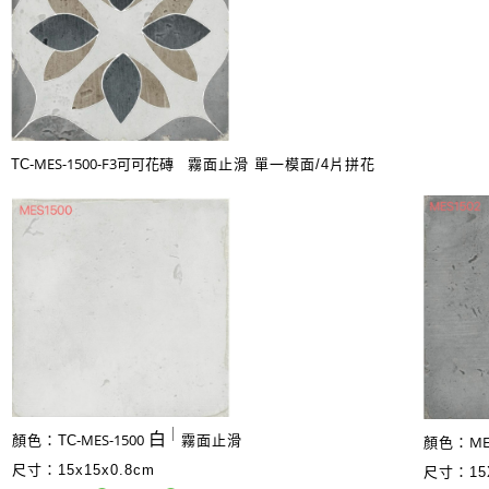
MES-1500-F3可可花磚
TC-
霧面止
滑 單一模面/4片拼花
｜
白
MES-1500
ME
顏色：
TC-
霧面止
滑
顏色：
尺寸：15x15x0.8cm
尺寸：15X