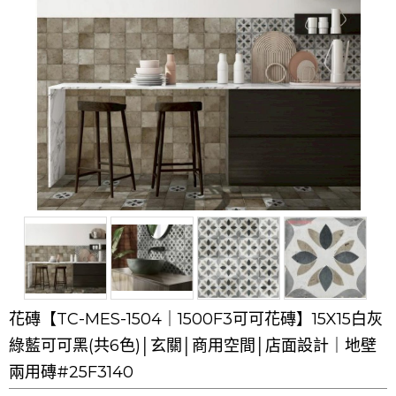
花磚【TC-MES-1504｜1500F3可可花磚】15X15白灰
綠藍可可黑(共6色)│玄關│商用空間│店面設計｜地壁
兩用磚#25F3140