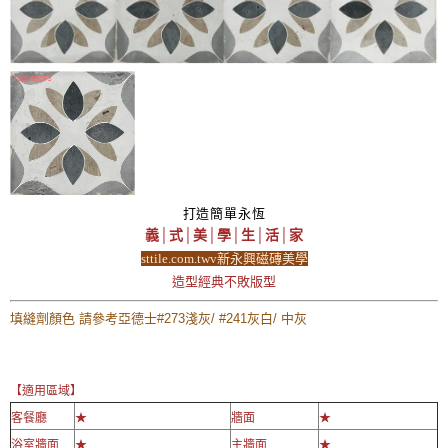
打造簡單永恆
義│式│美│學│生│活│家
sttile.com.twv新永興磁磚美學
造型經典不敗版型
填縫劑顏色 請參考亞德士#273淺灰/ #241灰白/ 中灰
【適用區域】
客餐廳
★
牆面
★
浴室牆面
★
主牆面
★