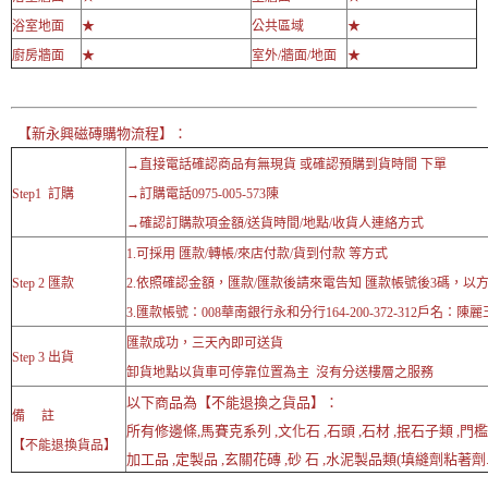
浴室地面
★
公共區域
★
廚房牆面
★
室外/牆面/地面
★
【新永興磁磚購物流程】：
→直接電話確認商品有無現貨 或確認預購到貨時間 下單
Step1 訂購
→訂購電話0975-005-573陳
→確認訂購款項金額/送貨時間/地點/收貨人連絡方式
1.可採用 匯款/轉帳/來店付款/貨到付款 等方式
Step 2 匯款
2.依照確認金額，匯款/匯款後請來電告知 匯款帳號後3碼，以
3.匯款帳號：008華南銀行永和分行164-200-372-312戶名：陳麗
匯款成功，三天內即可送貨
Step 3 出貨
卸貨地點以貨車可停靠位置為主 沒有分送樓層之服務
以下商品為【不能退換之貨品】：
備 註
所有修邊條,馬賽克系列 ,文化石 ,石頭 ,石材 ,抿石子類 ,門檻
【不能退換貨品】
加工品 ,定製品 ,玄關花磚 ,砂 石 ,水泥製品類(填縫劑粘著劑..