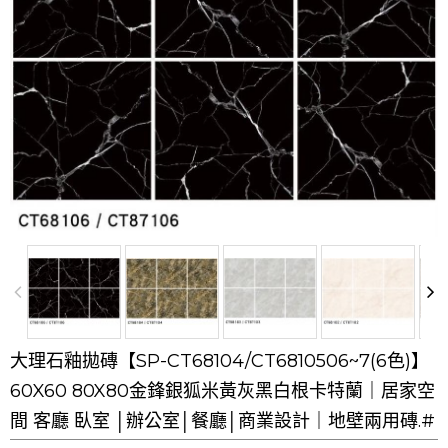
大理石釉拋磚【SP-CT68104/CT6810506~7(6色)】
60X60 80X80金鋒銀狐米黃灰黑白根卡特蘭｜居家空
間 客廳 臥室 │辦公室│餐廳│商業設計｜地壁兩用磚.#