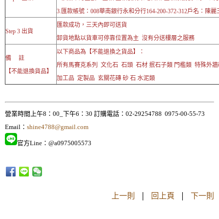
3.匯款帳號：008華南銀行永和分行164-200-372-312戶名：陳麗
匯款成功，三天內即可送貨
Step 3 出貨
卸貨地點以貨車可停靠位置為主 沒有分送樓層之服務
以下商品為【不能退換之貨品】：
備 註
所有馬賽克系列 文化石 石頭 石材 抿石子類 門檻類 特殊外
【不能退換貨品】
加工品 定製品 玄關花磚 砂 石 水泥類
營業時間上午8：00_下午6：30 訂購電話：02-29254788 0975-00-55-73
Email：
shine4788@gmail.com
官方Line：@a0975005573
上一則
|
回上頁
|
下一則