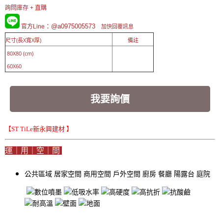
詢問庫存 + 直購
：@a0975005573
官方Line
加快回覆訊息
尺寸(長X寬X厚)
備註
80X80 (cm)
60X60
我要詢價
【ST TiLe新永興建材 】
運｜用｜空｜間
公共區域
居家空間
商用空間
戶外空間
廚房
餐廳
陽露台
庭院