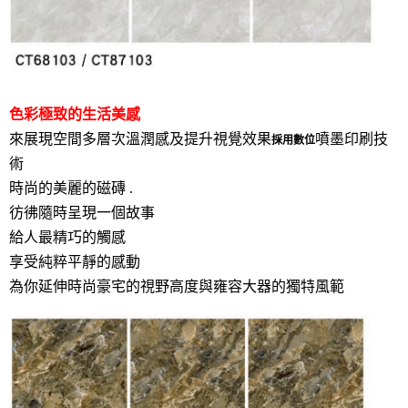
色彩極致的生活美感
來展現空間多層次溫潤感及提升視覺效果
噴墨印刷技
採用數位
術
時尚的美麗的磁磚 .
彷彿隨時呈現一個故事
給人最精巧的觸感
享受純粹平靜的感動
為你延伸時尚豪宅的視野高度與雍容大器的獨特風範