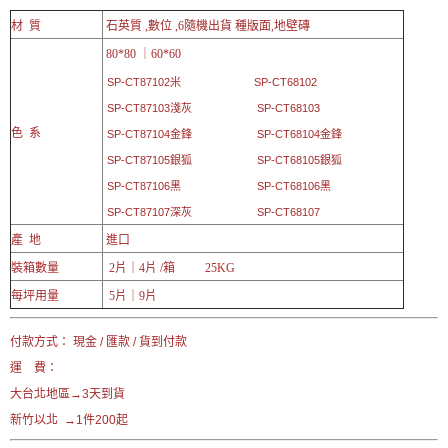
材 質
石英質 ,數位 ,6隨機出貨 種版面,地壁磚
80*80 ｜60*60
SP-CT87102米
SP-CT68102
SP-CT87103淺灰
SP-CT68103
色 系
SP-CT87104金鋒
SP-CT68104金鋒
SP-CT87105銀狐
SP-CT68105銀狐
SP-CT87106黑
SP-CT68106黑
SP-CT87107深灰
SP-CT68107
產 地
進口
裝箱數量
2片｜4片
/箱
25KG
每坪用量
5片｜9片
付款方式： 現金 / 匯款 / 貨到付款
運 費：
大台北地區→3天到貨
新竹以北 →1件200起