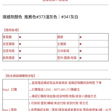
填縫劑顏色 推薦色#373淺灰色｜#341灰白
【適用區域】
客餐廳
★
牆面
★
浴室牆面
★
主牆面
★
浴室地面
★
公共區域
★
廚房牆面
★
室外/牆面/地面
★
【新永興磁磚購物流程】：
→直接電話確認商品有無現貨 或確認預購到貨時間 下單
Step1 訂購
→訂購電話 LINE：0975-005-573陳麗玉
→確認訂購款項金額/送貨時間/地點/收貨人連絡方式
1.可採用 匯款/轉帳/來店付款/貨到付款 等方式
Step 2 匯款
2.依照確認金額，匯款/匯款後請來電告知 匯款帳號後3碼，以