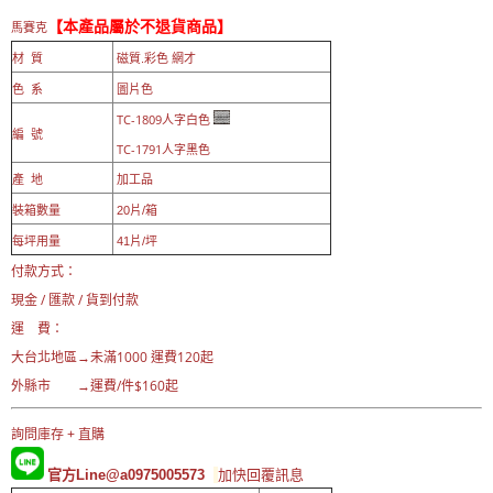
【本產品屬於不退貨商品】
馬賽克
材 質
磁質.彩色 網才
色 系
圖片色
TC-1809人字白色
編 號
TC-1791人字黑色
產 地
加工品
裝箱數量
20片/箱
每坪用量
41片/坪
付款方式：
現金 / 匯款 / 貨到付款
運 費：
大台北地區→
未滿1000 運費120起
外縣市 →運費/件$160起
詢問庫存 + 直購
官方Line@a0975005573
加快回覆訊息