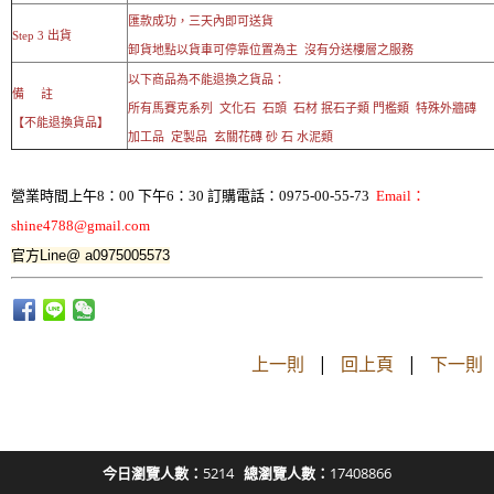
匯款成功，三天內即可送貨
Step 3 出貨
卸貨地點以貨車可停靠位置為主 沒有分送樓層之服務
以下商品為不能退換之貨品：
備 註
所有馬賽克系列 文化石 石頭 石材 抿石子類 門檻類 特殊外牆磚
【不能退換貨品】
加工品 定製品 玄關花磚 砂 石 水泥類
營業時間上午8：00 下午6：30 訂購電話：0975-00-55-73
Email：
shine4788@gmail.com
官方Line@ a0975005573
上一則
|
回上頁
|
下一則
今日瀏覽人數：
5214
總瀏覽人數：
17408866