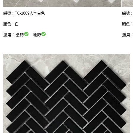
編號：
TC-1809人字白色
編號：
顏色：白
顏色
適用：壁磚
地磚
適用