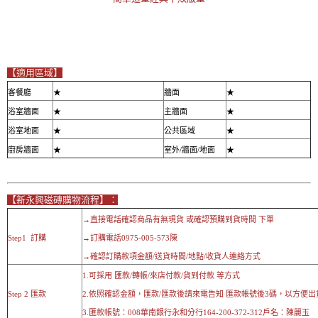
【適用區域】
客餐廳
★
牆面
★
浴室牆面
★
主牆面
★
浴室地面
★
公共區域
★
廚房牆面
★
室外/牆面/地面
★
【新永興磁磚購物流程】：
→直接電話確認商品有無現貨 或確認預購到貨時間 下單
Step1 訂購
→訂購電話0975-005-573陳
→確認訂購款項金額/送貨時間/地點/收貨人連絡方式
1.可採用 匯款/轉帳/來店付款/貨到付款 等方式
Step 2 匯款
2.依照確認金額，匯款/匯款後請來電告知 匯款帳號後3碼，以方便出
3.匯款帳號：008華南銀行永和分行164-200-372-312戶名：陳麗玉