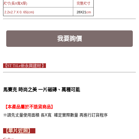
尺寸(長X寬X厚)
完整尺寸
2.2x2.7 X 0. 65(cm)
28X21
cm
我要詢價
【ST TiLe新永興建材 】
馬賽克 時尚之美 一片磁磚、萬種可能
【本產品屬於不退貨商品】
※請先丈量使用面積 長X寬 確定實際數量 再進行訂貨程序
【單片近照】