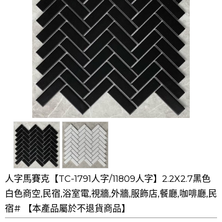
人字馬賽克【TC-1791人字/11809人字】2.2X2.7黑色
白色商空,民宿,浴室電,視牆,外牆,服飾店,餐廳,咖啡廳,民
宿# 【本產品屬於不退貨商品】