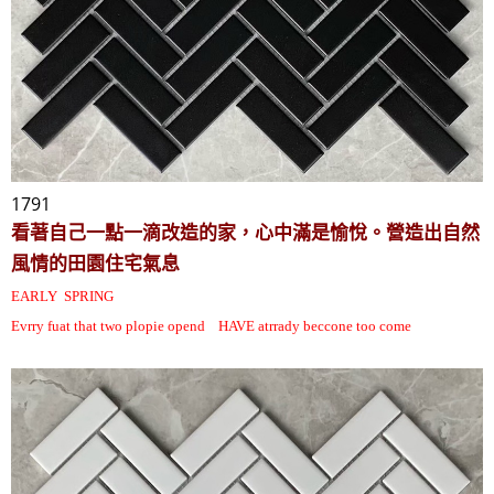
1791
看著自己一點一滴改造的家，心中滿是愉悅。營造出自然
風情的田園住宅氣息
EARLY SPRING
Evrry fuat that two plopie opend HAVE atrrady beccone too come