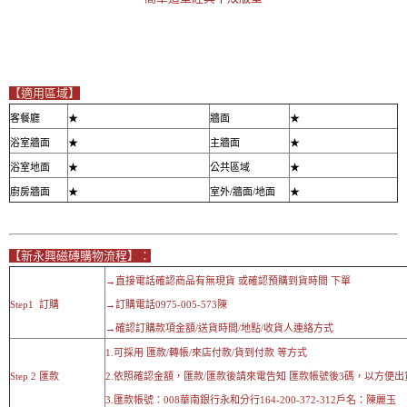
【適用區域】
客餐廳
★
牆面
★
浴室牆面
★
主牆面
★
浴室地面
★
公共區域
★
廚房牆面
★
室外/牆面/地面
★
【新永興磁磚購物流程】：
→直接電話確認商品有無現貨 或確認預購到貨時間 下單
Step1 訂購
→訂購電話0975-005-573陳
→確認訂購款項金額/送貨時間/地點/收貨人連絡方式
1.可採用 匯款/轉帳/來店付款/貨到付款 等方式
Step 2 匯款
2.依照確認金額，匯款/匯款後請來電告知 匯款帳號後3碼，以方便出
3.匯款帳號：008華南銀行永和分行164-200-372-312戶名：陳麗玉