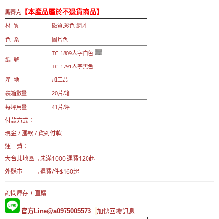
【本產品屬於不退貨商品】
馬賽克
材 質
磁質.彩色 網才
色 系
圖片色
TC-1809人字白色
編 號
TC-1791人字黑色
產 地
加工品
裝箱數量
20片/箱
每坪用量
41片/坪
付款方式：
現金 / 匯款 / 貨到付款
運 費：
大台北地區→
未滿1000 運費120起
外縣市 →運費/件$160起
詢問庫存 + 直購
官方Line@a0975005573
加快回覆訊息