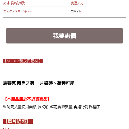
尺寸(長X寬X厚)
完整尺寸
2.2x2.7 X 0. 65(cm)
28X21
cm
我要詢價
【ST TiLe新永興建材 】
馬賽克 時尚之美 一片磁磚、萬種可能
【本產品屬於不退貨商品】
※請先丈量使用面積 長X寬 確定實際數量 再進行訂貨程序
【單片近照】