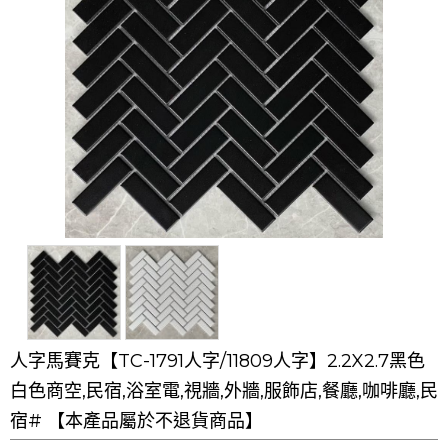
人字馬賽克【TC-1791人字/11809人字】2.2X2.7黑色
白色商空,民宿,浴室電,視牆,外牆,服飾店,餐廳,咖啡廳,民
宿# 【本產品屬於不退貨商品】