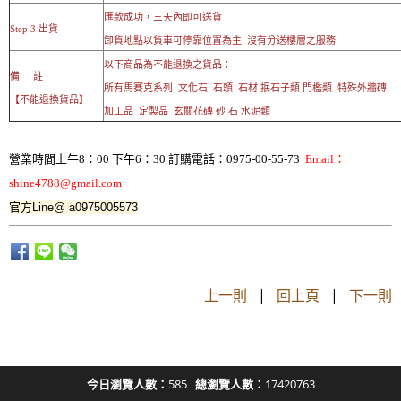
匯款成功，三天內即可送貨
Step 3 出貨
卸貨地點以貨車可停靠位置為主 沒有分送樓層之服務
以下商品為不能退換之貨品：
備 註
所有馬賽克系列 文化石 石頭 石材 抿石子類 門檻類 特殊外牆磚
【不能退換貨品】
加工品 定製品 玄關花磚 砂 石 水泥類
營業時間上午8：00 下午6：30 訂購電話：0975-00-55-73
Email：
shine4788@gmail.com
官方Line@ a0975005573
上一則
|
回上頁
|
下一則
今日瀏覽人數：
585
總瀏覽人數：
17420763