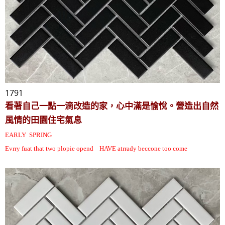
1791
看著自己一點一滴改造的家，心中滿是愉悅。營造出自然
風情的田園住宅氣息
EARLY SPRING
Evrry fuat that two plopie opend HAVE atrrady beccone too come