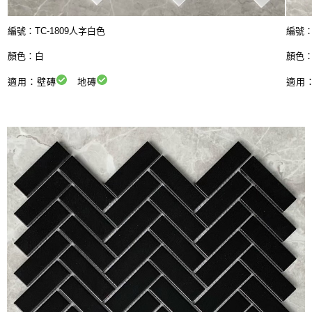
編號：
TC-1809人字白色
編號：
顏色：白
顏色
適用：壁磚
地磚
適用