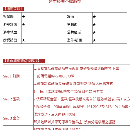
造型經典不敗版型
【適用區域】
客餐廳
★
牆面
★
浴室牆面
★
主牆面
★
浴室地面
公共區域
★
廚房牆面
★
室外/牆面
★
【新永興磁磚購物流程】：
→直接電話確認商品有無現貨 或確認預購到貨時間 下單
Step1 訂購
→訂購電話0975-005-573陳
→確認訂購款項金額/送貨時間/地點/收貨人連絡方式
1.可採用 匯款/轉帳/來店付款/貨到付款 等方式
Step 2 匯款
2.依照確認金額，匯款/匯款後請來電告知 匯款帳號後3碼，以
3.匯款帳號：008華南銀行永和分行164-200-372-312戶名：陳麗
匯款成功，三天內即可送貨
Step 3 出貨
卸貨地點以貨車可停靠位置為主 沒有分送樓層之服務
以下商品為【不能退換之貨品】：