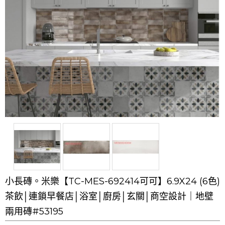
小長磚。米樂【TC-MES-692414可可】6.9X24 (6色)
茶飲│連鎖早餐店│浴室│廚房│玄關│商空設計｜地壁
兩用磚#53195