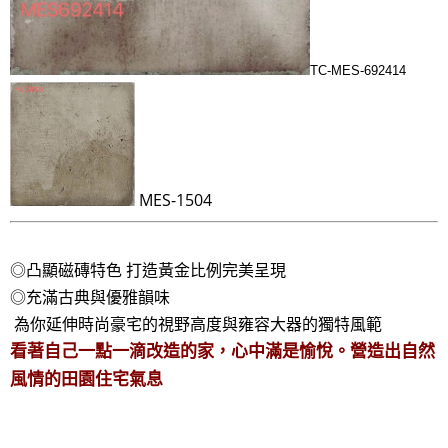
TC-
MES-692414
MES-1504
◎凸顯磁磚特色 打造黃金比例完美呈現
◎充滿古典與優雅韻味
為你延伸時尚豪宅的視野高度與雍容大器的獨特風範
看著自己一點一滴改造的家，心中滿是愉悅。營造出自然
風情的田園住宅氣息