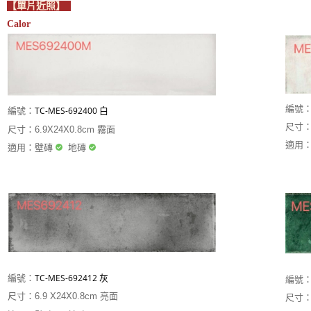
【單片近照】
Calor
編號
白
TC-
MES-692400
編號：
尺寸：6
尺寸：6.9X24X0.8cm 霧面
適用
適用：壁磚
地磚
灰
TC-
MES-692412
編號：
編號
尺寸：6.9 X24X0.8cm 亮面
尺寸：6