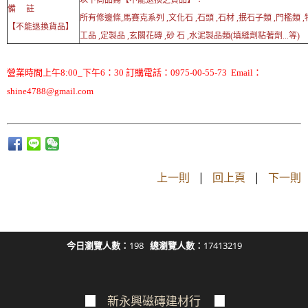
備 註
所有修邊條,馬賽克系列 ,文化石 ,石頭 ,石材 ,抿石子類 ,門檻類 
【不能退換貨品】
工品 ,定製品 ,玄關花磚 ,砂 石 ,水泥製品類(填縫劑粘著劑...等)
營業時間上午8:00_下午6：30 訂購電話：0975-00-55-73 Email：
shine4788@gmail.com
上一則
|
回上頁
|
下一則
今日瀏覽人數：
198
總瀏覽人數：
17413219
▉
新永興磁磚建材行
▉