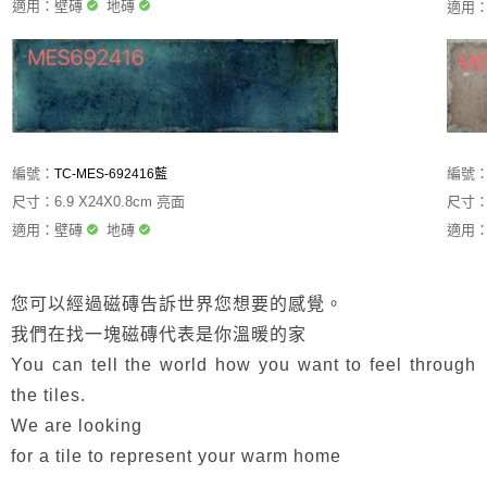
適用：壁磚
地磚
適用
編號
編號：
TC-
MES-692416藍
尺寸：6
尺寸：6.9 X24X0.8cm 亮面
適用
適用：壁磚
地磚
您可以經過磁磚告訴世界您想要的感覺。
我們在找一塊磁磚代表是你溫暖的家
You can tell the world how you want to feel through
the tiles.
We are looking
for a tile to represent your warm home