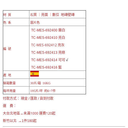
質 ｜亮面 ｜數位 地磚壁磚
材 質
石
色 系
圖片色
TC-MES-692400 霧白
TC-MES-692410 亮白
TC-MES-692412 亮灰
編 號
亮綠
TC-
MES-692413
可可
√
TC-
MES-692414
藍
TC-
MES-692416
產 地
裝箱數量
30片/箱 16KG
每坪用量
195片/坪 約6~7件
付款方式： 現金 / 匯款 / 貨到付款
運 費：
未滿1000 運費120起
大台北地區→
新竹以北 →1件180起