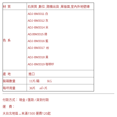
材 質
石英質 ,數位 ,隨機出貨 ,單版面,室內外地壁磚
ADJ-BM3311 白
ADJ-BM3312
灰
ADJ-BM3314
米
ADJBM3315
綠
色 系
ADJ-BM3316
藍
​ ADJ-
BM3317 粉
ADJ-BM3318
黃
ADJ-BM3319
咖啡紗
產 地
進口
裝箱數量
11片/箱 KG
每坪用量
36片 ㎡=片
付款方式： 現金 / 匯款 / 貨到付款
運 費：
未滿1500 運費120起
大台北地區→