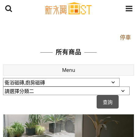
開車：中山路1段 到永平路路口(樂華夜市口)門口可
停車
捷運： 中和線【頂溪站 2 號出口】往中山路1段139
所有商品
號約10分鐘
原Line已滿 無法加Line好友 請親愛的客戶加入
Menu
LINE官方帳號@a0975005573
開車：中山路1段 到永平路路口(樂華夜市口)門口可
停車
捷運： 中和線【頂溪站 2 號出口】往中山路1段139
號約10分鐘
原Line已滿 無法加Line好友 請親愛的客戶加入
LINE官方帳號@a0975005573