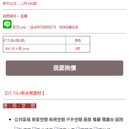
新竹以北 →1件180起
詢問庫存 + 直購
：@a0975005573
官方Line
加快回覆訊息
尺寸(長X寬X厚)
顏色
30X 30 X 厚 (cm)
8色
我要詢價
【ST TiLe新永興建材 】
運｜用｜空｜間
公共區域
居家空間
商用空間
戶外空間
廚房
餐廳
陽露台
庭院