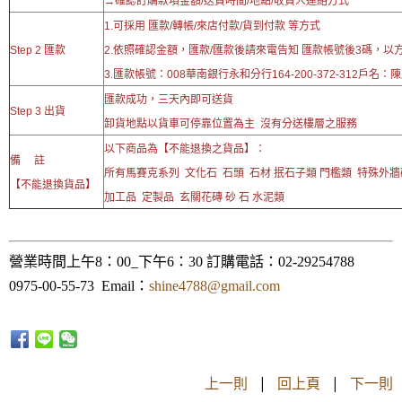
→確認訂購款項金額/送貨時間/地點/收貨人連絡方式
1.可採用 匯款/轉帳/來店付款/貨到付款 等方式
Step 2 匯款
2.依照確認金額，匯款/匯款後請來電告知 匯款帳號後3碼，以
3.匯款帳號：008華南銀行永和分行164-200-372-312戶名：
匯款成功，三天內即可送貨
Step 3 出貨
卸貨地點以貨車可停靠位置為主 沒有分送樓層之服務
以下商品為【不能退換之貨品】：
備 註
所有馬賽克系列 文化石 石頭 石材 抿石子類 門檻類 特殊外
【不能退換貨品】
加工品 定製品 玄關花磚 砂 石 水泥類
營業時間上午8：00_下午6：30 訂購電話：02-29254788
0975-00-55-73 Email：
shine4788@gmail.com
上一則
|
回上頁
|
下一則