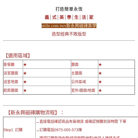
打造簡單永恆
義│式│美│學│生│活│家
sttile.com.twv新永興磁磚美學
造型經典不敗版型
【適用區域】
客餐廳
★
牆面
★
浴室牆面
★
主牆面
★
浴室地面
★
公共區域
★
廚房牆面
★
室外/牆面/地面
★
【新永興磁磚購物流程】：
→直接電話確認商品有無現貨 或確認預購到貨時間 下單
Step1 訂購
→訂購電話0975-005-573陳