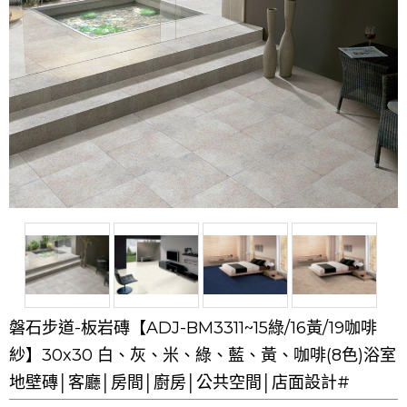
磐石步道-板岩磚【ADJ-BM3311~15綠/16黃/19咖啡
紗】30x30 白、灰、米、綠、藍、黃、咖啡(8色)浴室
地壁磚│客廳│房間│廚房│公共空間│店面設計#