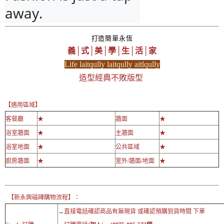
away.
打造簡單永恆
義│式│美│學│生│活│家
Life laitqully laitqully aitlqully
造型經典不敗版型
【適用區域】
客餐廳
★
牆面
★
浴室牆面
★
主牆面
★
浴室地面
★
公共區域
★
廚房牆面
★
室外/牆面/地面
★
【新永興磁磚購物流程】：
→直接電話確認商品有無現貨 或確認預購到貨時間 下單