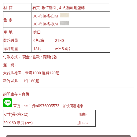
材 質
石質 ,數位霧面 , 4~6版面,地壁磚
UC-布拉格-白M
色 系
UC-布拉格-灰
M
產 地
進口
裝箱數量
6片/箱 21KG
每坪用量
18片 ㎡= 5.4片
付款方式： 現金 / 匯款 / 貨到付款
運 費：
未滿1000 運費120起
大台北地區→
新竹以北 →1件180起
詢問庫存 + 直購
：@a0975005573
官方Line
加快回覆訊息
尺寸(長X寬X厚)
價格
30 X 60 厚度 (cm)
加 Line