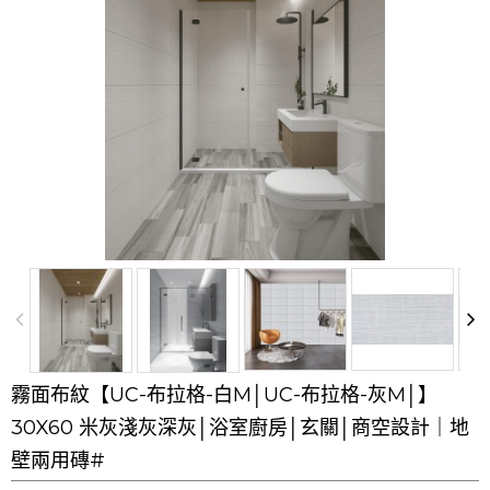
霧面布紋【UC-布拉格-白M│UC-布拉格-灰M│】
30X60 米灰淺灰深灰│浴室廚房│玄關│商空設計｜地
壁兩用磚#