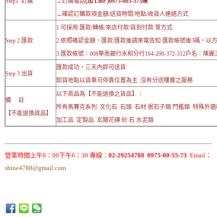
Step1 訂購
→訂購電話
(加 Line )0975-005-573陳
→確認訂購款項金額/送貨時間/地點/收貨人連絡方式
1.可採用 匯款/轉帳/來店付款/貨到付款 等方式
Step 2 匯款
2.依照確認金額，匯款/匯款後請來電告知 匯款帳號後3碼，以
3.匯款帳號：008華南銀行永和分行164-200-372-312戶名：陳麗
匯款成功，三天內即可送貨
Step 3 出貨
卸貨地點以貨車可停靠位置為主 沒有分送樓層之服務
以下商品為【不能退換之貨品】：
備 註
所有馬賽克系列 文化石 石頭 石材 抿石子類 門檻類 特殊外
【不能退換貨品】
加工品 定製品 玄關花磚 砂 石 水泥類
營業時間上午8：00下午6：30 專線：
02-29254788 0975-00-55-73
Email：
shine4788@gmail.com