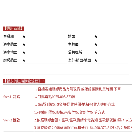
【適用區域】
客餐廳
★
牆面
★
浴室牆面
★
主牆面
★
浴室地面
★
公共區域
★
廚房牆面
★
室外/牆面/地面
★
【新永興磁磚購物流程】：
→直接電話確認商品有無現貨 或確認預購到貨時間 下單
Step1 訂購
→訂購電話0975-005-573陳
→確認訂購款項金額/送貨時間/地點/收貨人連絡方式
1.可採用 匯款/轉帳/來店付款/貨到付款 等方式
Step 2 匯款
2.依照確認金額，匯款/匯款後請來電告知 匯款帳號後3碼，以
3.匯款帳號：008華南銀行永和分行164-200-372-312戶名：陳麗