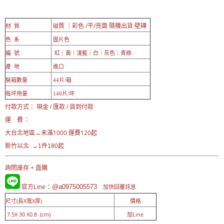
質 ｜彩色 /平/亮面 隨機出貨 壁磚
材 質
磁
色 系
圖片色
紅｜黃｜淺藍｜白｜灰色｜青綠
編 號
產 地
進口
裝箱數量
44片/箱
每坪用量
140片/坪
付款方式： 現金 / 匯款 / 貨到付款
運 費：
未滿1000 運費120起
大台北地區→
新竹以北 →1件180起
詢問庫存 + 直購
：@a0975005573
官方Line
加快回覆訊息
尺寸(長X寬X厚)
價格
7.5X 30 X0.8 (cm)
加Line