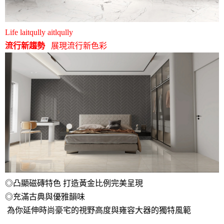
Life laitqully aitlqully
流行新趨勢
展現流行新色彩
◎凸顯磁磚特色 打造黃金比例完美呈現
◎充滿古典與優雅韻味
為你延伸時尚豪宅的視野高度與雍容大器的獨特風範