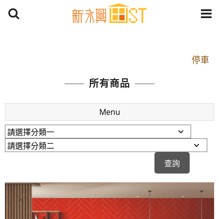
開車：中山路1段 到永平路路口(樂華夜市口)門口可
停車
捷運： 中和線【頂溪站 2 號出口】往中山路1段139
所有商品
號約10分鐘
原Line已滿 無法加Line好友 請親愛的客戶加入
Menu
LINE官方帳號@a0975005573
開車：中山路1段 到永平路路口(樂華夜市口)門口可
停車
捷運： 中和線【頂溪站 2 號出口】往中山路1段139
號約10分鐘
原Line已滿 無法加Line好友 請親愛的客戶加入
LINE官方帳號@a0975005573