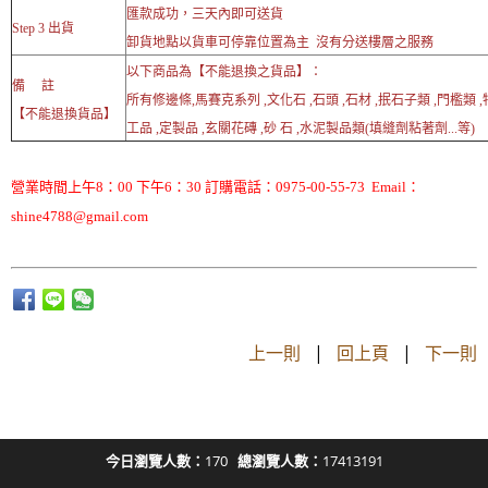
匯款成功，三天內即可送貨
Step 3 出貨
卸貨地點以貨車可停靠位置為主 沒有分送樓層之服務
以下商品為【不能退換之貨品】：
備 註
所有修邊條,馬賽克系列 ,文化石 ,石頭 ,石材 ,抿石子類 ,門檻類 
【不能退換貨品】
工品 ,定製品 ,玄關花磚 ,砂 石 ,水泥製品類(填縫劑粘著劑...等)
營業時間上午8：00 下午6：30 訂購電話：0975-00-55-73 Email：
shine4788@gmail.com
上一則
|
回上頁
|
下一則
今日瀏覽人數：
170
總瀏覽人數：
17413191