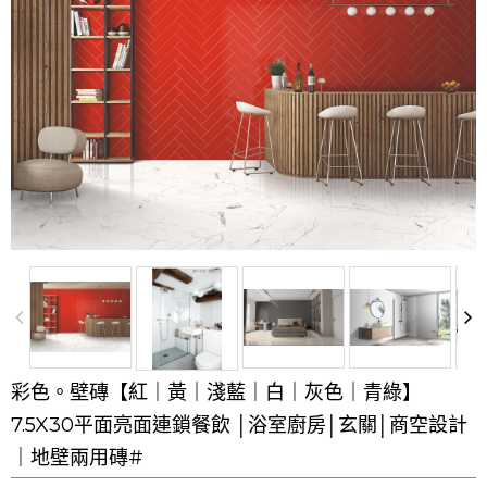
彩色。壁磚【紅｜黃｜淺藍｜白｜灰色｜青綠】
7.5X30平面亮面連鎖餐飲 │浴室廚房│玄關│商空設計
｜地壁兩用磚#