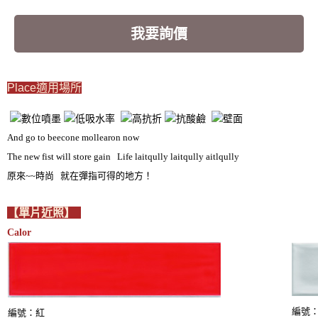
我要詢價
Place適用場所
And go to beecone mollearon now
The new fist will store gain Life laitqully laitqully aitlqully
原來~~時尚 就在彈指可得的地方！
【單片近照】
Calor
編號
編號：紅