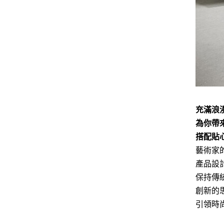
充滿浪漫
為你帶
搭配貼
藝術家
產品設
保持傳
創新的
引領時