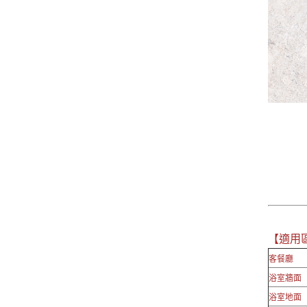
【適用
客餐廳
浴室牆面
浴室地面