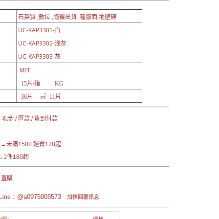
石英質 ,數位 ,隨機出貨 ,種版面,地壁磚
UC-KAP3301-白
UC-KAP3302-淺灰
UC-KAP3303-灰
MIT
15片/箱 KG
36片 ㎡=11片
現金 / 匯款 / 貨到付款
未滿1500 運費120起
區→
1件180起
 直購
：@a0975005573
ine
加快回覆訊息