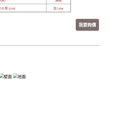
X厚)
價格
.8 厚 (cm)
加 Line
我要詢價