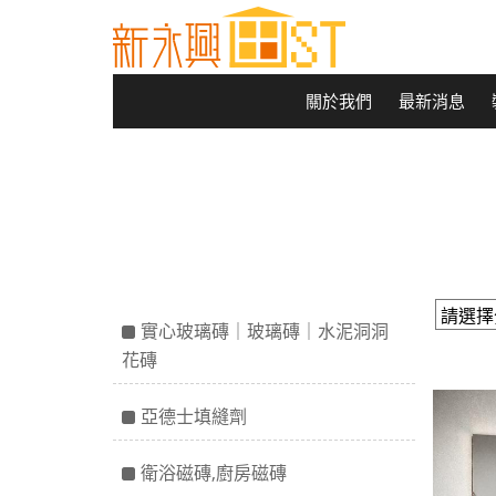
關於我們
最新消息
實心玻璃磚｜玻璃磚｜水泥洞洞
花磚
亞德士填縫劑
衛浴磁磚,廚房磁磚