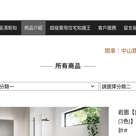
裝潢新知
商品介紹
超級實用住宅知識王
客戶服務
留言
開車：中山路
捷運： 中和線【頂溪
原Line已滿 無法加Line好友 請親愛
所有商品
開車：中山路
捷運： 中和線【頂溪
原Line已滿 無法加Line好友 請親愛
岩面【(
(3色)
計#