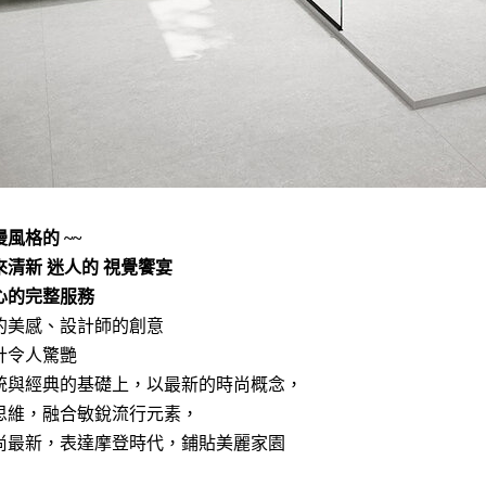
風格的 ~~
來清新 迷人的 視覺饗宴
心的完整服務
的美感、設計師的創意
計令人驚艷
統與經典的基礎上，以最新的時尚概念，
思維，融合敏銳流行元素，
尚最新，表達摩登時代，鋪貼美麗家園