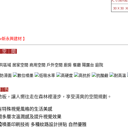
尺寸(長X寬
30 X 30 X0
iLe新永興建材 】
｜空｜間
共區域
居家空間
商用空間
戶外空間
廚房
餐廳
陽露台
庭院
特│色
地板，讓人嚮往走在森林裡漫步，享受清爽的空間規劃。
有特殊視覺風格的生活美感
間多層次溫潤感及提升視覺效果
位
噴墨印刷技術 多種紋路設計拼貼 自然優雅