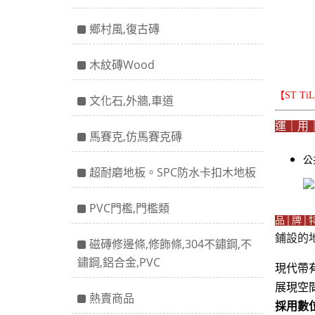
鄉村風,復古磚
木紋磚Wood
【ST T
文化石,外牆,車道
運｜用
馬賽克,仿馬賽克磚
公
超耐磨地板。SPC防水卡扣木地板
PVC門檻,門檻類
品│牌│
鋪設的
磁磚修邊條,修飾條,304不鏽鋼,不
鏽鋼,鋁合金,PVC
現代帶
展現空
熱賣商品
採用數