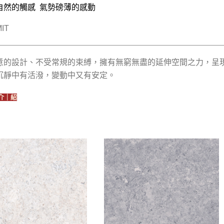
自然的觸感 氣勢磅薄的感動
IT
意的設計、不受常規的束縛，擁有無窮無盡的延伸空間之力，呈
沉靜中有活潑，變動中又有安定。
介｜紹