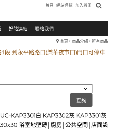
首頁
網站導覽
加入最愛
板
好站連結
聯絡我們
首頁
商品介紹
所有商品
1段 到永平路路口(樂華夜市口)門口可停車
站 2 號出口】往中山路1段139號約10分鐘
的客戶加入 LINE官方帳號@a0975005573
1段 到永平路路口(樂華夜市口)門口可停車
站 2 號出口】往中山路1段139號約10分鐘
的客戶加入 LINE官方帳號@a0975005573
UC-KAP3301白 KAP3302灰 KAP3301灰
】30x30 浴室地壁磚│廚房│公共空間│店面設