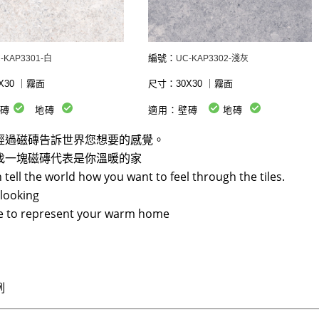
編號：
-KAP3301-白
UC-KAP3302-淺灰
X30
｜霧面
尺寸：30X30
｜霧面
壁磚
地磚
適用：壁磚
地磚
經過磁磚告訴世界您想要的感覺。
找一塊磁磚代表是你溫暖的家
 tell the world how you want to feel through the tiles.
looking
ile to represent your warm home
例