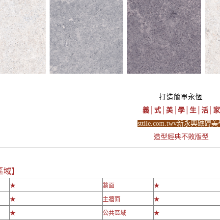
打造簡單永恆
義│式│美│學│生│活│家
sttile.com.twv新永興磁磚
造型經典不敗版型
區域】
★
牆面
★
★
主牆面
★
★
公共區域
★