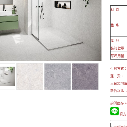
材 質
色 系
產 地
裝箱數量
每坪用量
付款方式： 
運 費：
大台北地
新竹以北 →
詢問庫存 +
官方L