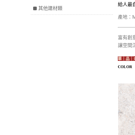
給人最
其他建材類
產地：M
富有創
讓空間
單｜品｜
COLOR