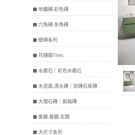
地鐵磚,彩色磚
六角磚,多角磚
壁磚系列
花磚類Tites
水磨石｜彩色水磨石
水泥面,清水磚｜岩磚石板磚
大理石磚｜拋釉磚
客廳,餐廳,玄關
大尺寸系列