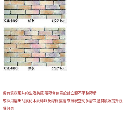
帶有質樸風味的生活美感 磁磚會刻意設計立體不平整磚牆
或採用磨出刮痕仿木紋磚以及線條腰牆 來展現空間多層次溫潤感及提升視
覺效果