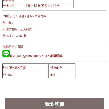
裝箱數量
每坪用量
3箱～3.3箱(縫隙大小) / 坪
付款方式： 現金 / 匯款 / 貨到付款
運 費：
大台北地區→三天到貨
新竹以北 →160起
詢問庫存 + 直購
官方Line @a0975005573
加快回覆訊息
尺寸(長X寬X厚度)
轉角配件
6X20X1
■有
我要詢價