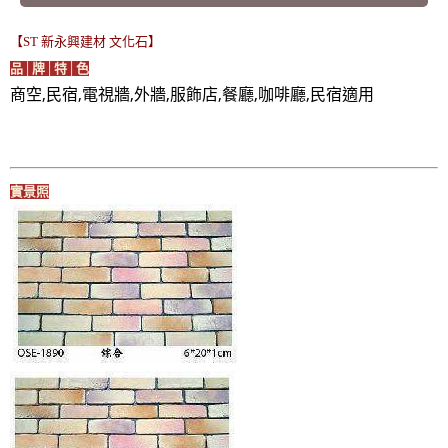
【ST 新永興建材 文化石】
品│牌│特│色
商空,民宿,電視牆,外牆,服飾店,餐廳,咖啡廳,民宿適用
實景照