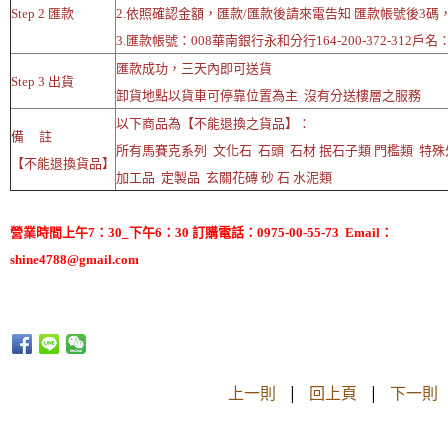
Step 2 匯款
2.依照確認金額，匯款/匯款後請來電告知 匯款帳號後3碼
3.匯款帳號：008華南銀行永和分行164-200-372-312戶
匯款成功，三天內即可送貨
Step 3 出貨
卸貨地點以貨車可停靠位置為主 沒有分送樓層之服務
以下商品為【不能退換之貨品】：
備 註
所有馬賽克系列 文化石 石頭 石材 抿石子類 門檻類 特
【不能退換貨品】
加工品 定製品 玄關花磚 砂 石 水泥類
營業時間上午7：30_下午6：30 訂購電話：0975-00-55-73 Email：
shine4788@gmail.com
上一則
|
回上頁
|
下一則