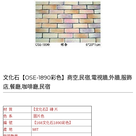
LINE官方帳號@a0975005573
文化石【OSE-1890彩色】商空,民宿,電視牆,外牆,服飾
店,餐廳,咖啡廳,民宿
材 質
【文化石】磚 片
色 系
圖片色
編 號
【168文化石1890彩色】
產 地
MIT