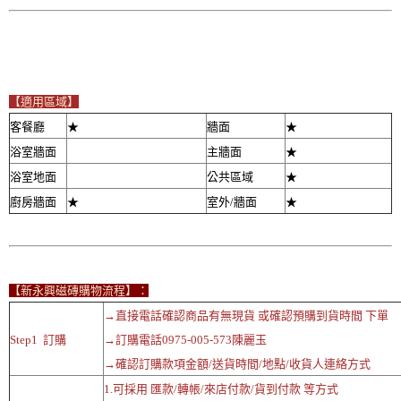
【適用區域】
客餐廳
★
牆面
★
浴室牆面
主牆面
★
浴室地面
公共區域
★
廚房牆面
★
室外/牆面
★
【新永興磁磚購物流程】：
→直接電話確認商品有無現貨 或確認預購到貨時間 下單
Step1 訂購
→訂購電話0975-005-573陳麗玉
→確認訂購款項金額/送貨時間/地點/收貨人連絡方式
1.可採用 匯款/轉帳/來店付款/貨到付款 等方式