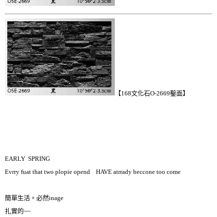
【168文化石O-2669鑿面】
EARLY SPRING
Evrry fuat that two plopie opend HAVE atrrady beccone too come
簡單生活。必然inage
扎實的~~