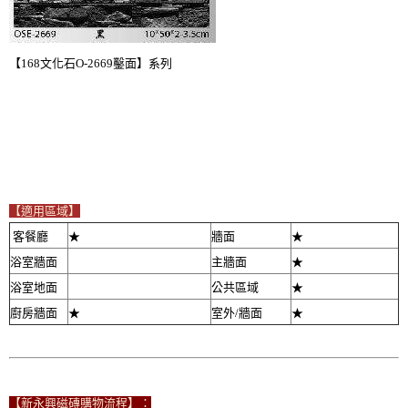
【168文化石O-2669鑿面】系列
【適用區域】
客餐廳
★
牆面
★
浴室牆面
主牆面
★
浴室地面
公共區域
★
廚房牆面
★
室外/牆面
★
【新永興磁磚購物流程】：