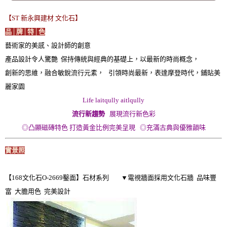
【ST 新永興建材 文化石】
品│牌│特│色
藝術家的美感、設計師的創意
產品設計令人驚艷 保持傳統與經典的基礎上，以最新的時尚概念，
創新的思維，融合敏銳流行元素， 引領時尚最新，表達摩登時代，鋪貼美
麗家園
Life laitqully aitlqully
流行新趨勢
展現流行新色彩
◎凸顯磁磚特色 打造黃金比例完美呈現 ◎充滿古典與優雅韻味
實景照
【168文化石O-2669鑿面】石材系列 ▼電視牆面採用文化石牆 品味豐
富 大膽用色 完美設計