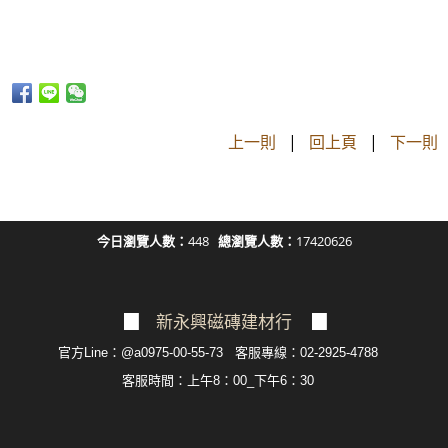
上一則
|
回上頁
|
下一則
今日瀏覽人數：
448
總瀏覽人數：
17420626
▉
新永興磁磚建材行
▉
官方Line：@a0975-00-55-73 客服專線：02-2925-4788
客服
時間：上午8：00_下午6：30