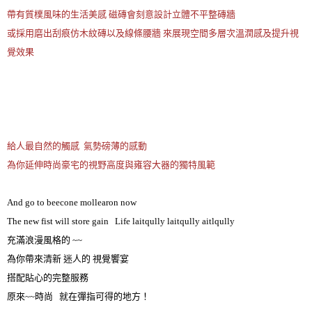
帶有質樸風味的生活美感 磁磚會刻意設計立體不平整磚牆
或採用磨出刮痕仿木紋磚以及線條腰牆 來展現空間多層次溫潤感及提升視
覺效果
給人最自然的觸感 氣勢磅薄的感動
為你延伸時尚豪宅的視野高度與雍容大器的獨特風範
And go to beecone mollearon now
The new fist will store gain Life laitqully laitqully aitlqully
充滿浪漫風格的 ~~
為你帶來清新 迷人的 視覺饗宴
搭配貼心的完整服務
原來~~時尚 就在彈指可得的地方！