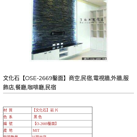
LINE官方帳號@a0975005573
文化石【OSE-2669鑿面】商空,民宿,電視牆,外牆,服
飾店,餐廳,咖啡廳,民宿
材 質
【文化石】岩 片
色 系
黑 色
編 號
【O-2669鑿面】
產 地
MIT