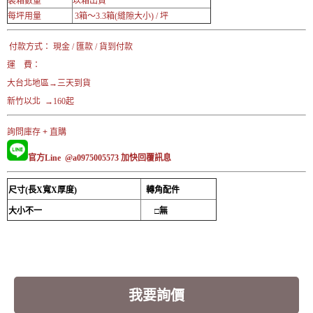
裝箱數量
以箱出貨
每坪用量
3箱～3.3箱(縫隙大小) / 坪
付款方式： 現金 / 匯款 / 貨到付款
運 費：
大台北地區→三天到貨
新竹以北 →160起
詢問庫存 + 直購
官方Line @a0975005573
加快回覆訊息
尺寸(長X寬X厚度)
轉角配件
大小不一
□無
我要詢價