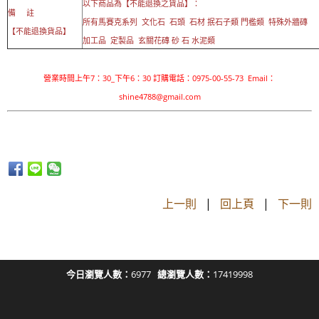
以下商品為【不能退換之貨品】：
備 註
所有馬賽克系列 文化石 石頭 石材 抿石子類 門檻類 特殊外牆磚
【不能退換貨品】
加工品 定製品 玄關花磚 砂 石 水泥類
營業時間上午7：30_下午6：30 訂購電話：0975-00-55-73 Email：
shine4788@gmail.com
上一則
|
回上頁
|
下一則
今日瀏覽人數：
6977
總瀏覽人數：
17419998