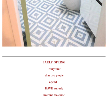
EARLY SPRING
Evrry fuat
that two plopie
opend
HAVE atrrady
beccone too come