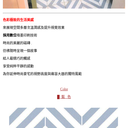
色彩極致的生活美感
來展現空間多層次溫潤感及提升視覺效果
採用數位
噴墨印刷技術
時尚的美麗的磁磚 .
彷彿隨時呈現一個故事
給人最精巧的觸感
享受純粹平靜的感動
為你延伸時尚豪宅的視野高度與雍容大器的獨特風範
Color
█ 藍 色