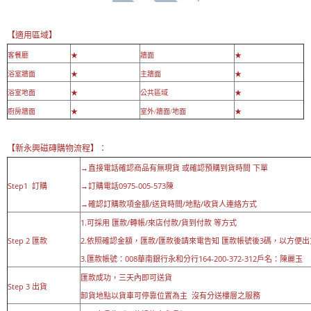
【適用區域】
客餐廳
★
牆面
★
浴室牆面
★
主牆面
★
浴室地面
★
公共區域
★
廚房牆面
★
室外/牆面/地面
★
【新永興磁磚購物流程】：
→直接電話確認商品有無現貨 或確認預購到貨時間 下單
Step1 訂購
→訂購電話0975-005-573陳
→確認訂購款項金額/送貨時間/地點/收貨人連絡方式
1.可採用 匯款/轉帳/來店付款/貨到付款 等方式
Step 2 匯款
2.依照確認金額，匯款/匯款後請來電告知 匯款帳號後3碼，以方便出
3.匯款帳號：008華南銀行永和分行164-200-372-312戶名：陳麗玉
匯款成功，三天內即可送貨
Step 3 出貨
卸貨地點以貨車可停靠位置為主 沒有分送樓層之服務