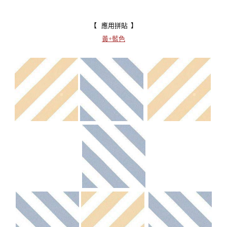
【 應用拼貼 】
黃+藍色