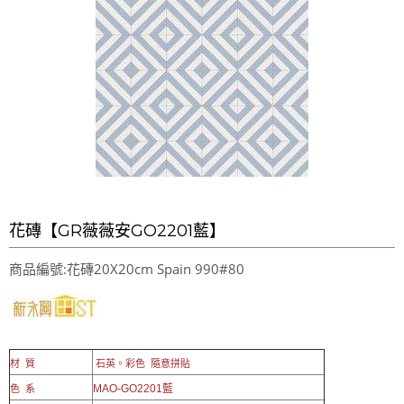
花磚【GR薇薇安GO2201藍】
商品編號:花磚20X20cm Spain 990#80
材 質
石英。彩色 隨意拼貼
MAO-GO2201藍
色 系