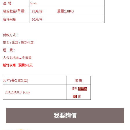
產 地
Spain
/重量
重量:18KG
裝箱數量
25片/箱
每坪用量
80片/坪
付款方式：
現金 / 匯款 / 貨到付款
運 費：
大台北地區→免運費
新竹以南 預購3-5天
尺寸(長X寬X厚)
價格
請點
我要詢
20X20X0.8 (cm)
問
鍵
我要詢價