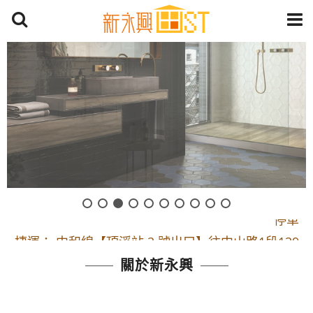
開車：中山路1段 到永平路路口(樂華夜市口)門口可
停車
捷運： 中和線【頂溪站 2 號出口】往中山路1段139
號約10分鐘
關於新永興
原Line已滿 無法加Line好友 請親愛的客戶加入
LINE官方帳號@a0975005573