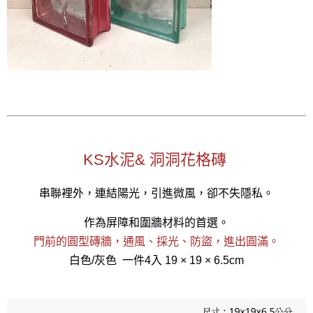
KS水泥& 洞洞花格磚
串聯裡外，連結陽光，引進微風，卻不失隱私。
作為屏障和圍牆材料的首選。
門前的圓型磚牆，通風、採光、防盜，進出圓滿。
白色/灰色 一件4入 19 × 19 × 6.5cm