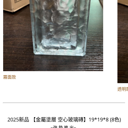
霧面款
透明
2025新品 【金屬塗層 空心玻璃磚】19*19*8 (8色)
~強 勢 推 出~