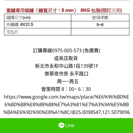
訂購專線0975-005-573 (免運費)
或來店取貨
新北市永和中山路1段139號1F
樂華夜市旁 永平路口
周一~周五
營業時間 8：00~ 6：30
https://www.google.com.tw/maps/place/%E6%96%B0%E
6%B0%B8%E8%88%88%E7%A3%81%E7%A3%9A%E5%BB
%BA%E6%9D%90%E8%A1%8C/@25.0098547,121.5079096
,16.75z/data=!4m5!3m4!1s0x3442a9c3084905b3:0x9d711
Line
593c26b738d!8m2!3d25.0097241!4d121.5103744?hl=zh-