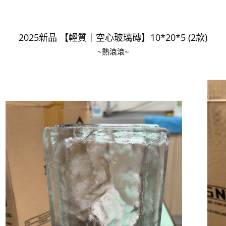
開車：中山路1段 到永平路路口(樂華夜市口)門口可
停車
2025新品 【輕質｜空心玻璃磚】10*20*5 (2款)
捷運： 中和線【頂溪站 2 號出口】往中山路1段139
~熱滾滾~
號約10分鐘
原Line已滿 無法加Line好友 請親愛的客戶加入
LINE官方帳號@a0975005573