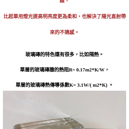
線，
比起單用燈光提高明亮度更為柔和，也解決了陽光直射帶
來的不適感。
玻璃磚的特色還有很多，比如隔熱。
單層的玻璃磚牆的熱阻R= 0.17m2*K/W，
單層的玻璃磚熱傳導係數K= 3.1W/( m2*K) 。