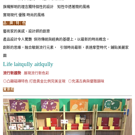
旗幟鮮明的理念獨特個性的設計 知性中透著簡約風格
實現現代 優雅 時尚的風格
品│牌│特│色
藝術家的美感、設計師的創意
產品設計令人驚艷 保持傳統與經典的基礎上，以最新的時尚概念，
創新的思維，融合敏銳流行元素， 引領時尚最新，表達摩登時代，鋪貼美麗家
園
Life laitqully aitlqully
流行新趨勢
展現流行新色彩
◎凸顯磁磚特色 打造黃金比例完美呈現 ◎充滿古典與優雅韻味
實景照