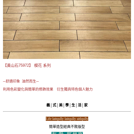
【黃山石75972】
模花 系列
─舒適印象 油然而生─
利用色彩變化與簡單的修飾效果 衍生獨具特色個人魅力
義│式│美│學│生│活│家
Life laitqully laitqully aitlqully
簡單造型經典不敗版型