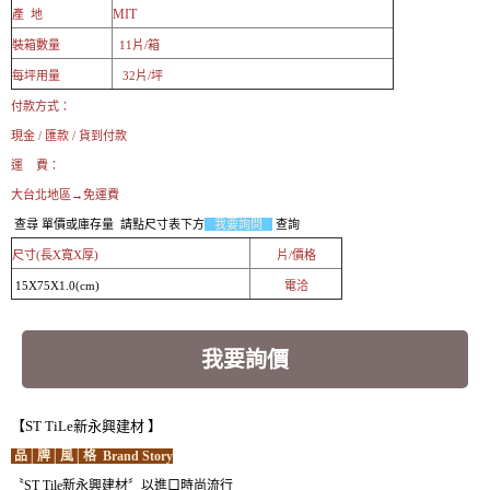
MIT
產 地
裝箱數量
11片/箱
每坪用量
32片/坪
付款方式：
現金 / 匯款 / 貨到付款
運 費：
大台北地區→免運費
查尋 單價或庫存量 請點尺寸表下方
我要詢問
查詢
尺寸(長X寬X厚)
片/價格
15X75X1.0(cm)
電洽
我要詢價
【ST TiLe新永興建材 】
品│牌│風│格 Brand Story
〝ST Tile新永興建材〞以進口時尚流行