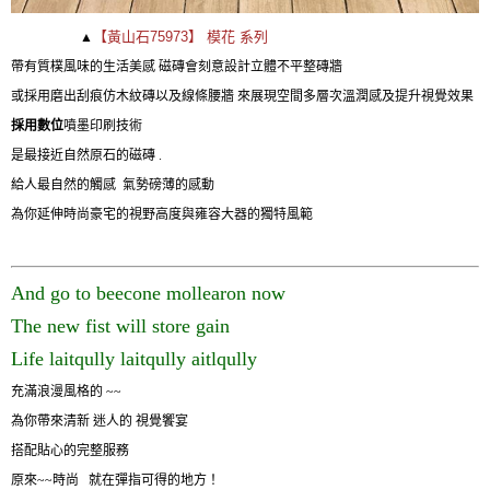
【黃山石75973】
模花 系列
▲
帶有質樸風味的生活美感 磁磚會刻意設計立體不平整磚牆
或採用磨出刮痕仿木紋磚以及線條腰牆 來展現空間多層次溫潤感及提升視覺效果
採用數位
噴墨印刷技術
是最接近自然原石的磁磚 .
給人最自然的觸感 氣勢磅薄的感動
為你延伸時尚豪宅的視野高度與雍容大器的獨特風範
And go to beecone mollearon now
The new fist will store gain
Life laitqully laitqully aitlqully
充滿浪漫風格的 ~~
為你帶來清新 迷人的 視覺饗宴
搭配貼心的完整服務
原來~~時尚 就在彈指可得的地方！