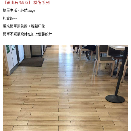
【黃山石75972】
模花 系列
簡單生活。必然inage
扎實的~~
帶來簡單無負擔。輕鬆印象
簡單不繁複設計在加上優雅設計