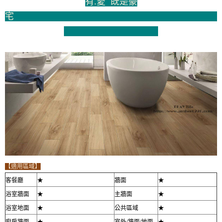
有.愛 既是豪
宅
【適用區域】
客餐廳
★
牆面
★
浴室牆面
★
主牆面
★
浴室地面
★
公共區域
★
廚房牆面
★
室外/牆面/地面
★