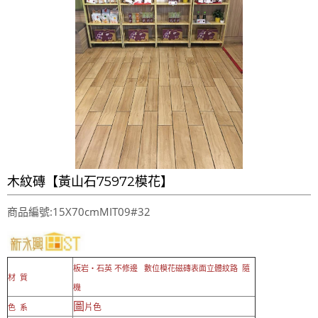
LINE官方帳號@a0975005573
木紋磚【黃山石75972模花】
商品編號:15X70cmMIT09#32
板岩‧石英 不修邊
數位模花磁磚表面立體紋路 隨
材 質
機
圖
片色
色 系