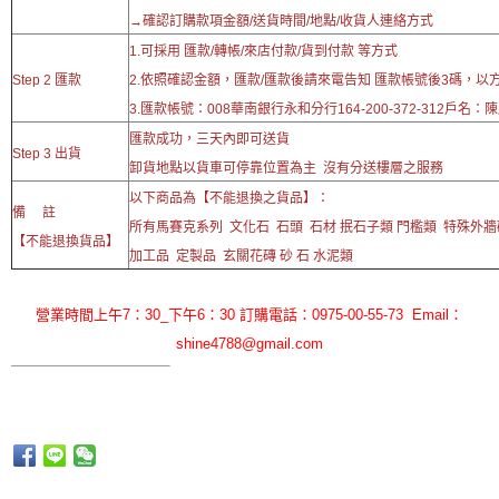
→確認訂購款項金額/送貨時間/地點/收貨人連絡方式
1.可採用 匯款/轉帳/來店付款/貨到付款 等方式
Step 2 匯款
2.依照確認金額，匯款/匯款後請來電告知 匯款帳號後3碼，以
3.匯款帳號：008華南銀行永和分行164-200-372-312戶名：
匯款成功，三天內即可送貨
Step 3 出貨
卸貨地點以貨車可停靠位置為主 沒有分送樓層之服務
以下商品為【不能退換之貨品】：
備 註
所有馬賽克系列 文化石 石頭 石材 抿石子類 門檻類 特殊外
【不能退換貨品】
加工品 定製品 玄關花磚 砂 石 水泥類
營業時間上午7：30_下午6：30 訂購電話：0975-00-55-73 Email：
shine4788@gmail.com