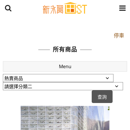
開車：中山路1段 到永平路路口(樂華夜市口)門口可
停車
捷運： 中和線【頂溪站 2 號出口】往中山路1段139
所有商品
號約10分鐘
原Line已滿 無法加Line好友 請親愛的客戶加入
Menu
LINE官方帳號@a0975005573
開車：中山路1段 到永平路路口(樂華夜市口)門口可
停車
捷運： 中和線【頂溪站 2 號出口】往中山路1段139
號約10分鐘
原Line已滿 無法加Line好友 請親愛的客戶加入
LINE官方帳號@a0975005573