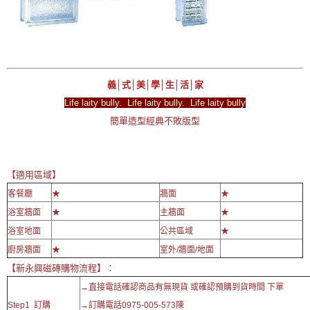
義│式│美│學│生│活│家
Life laity bully. Life laity bully. Life laity bully
簡單造型經典不敗版型
【適用區域】
客餐廳
★
牆面
★
浴室牆面
★
主牆面
★
浴室地面
公共區域
★
廚房牆面
★
室外/牆面/地面
【新永興磁磚購物流程】：
→直接電話確認商品有無現貨 或確認預購到貨時間 下單
Step1 訂購
→訂購電話0975-005-573陳