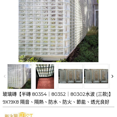
玻璃磚【半磚 80354｜80352｜80302水波 (三款)】
9X19X8 隔音、隔熱、防水、防火、節能、透光良好