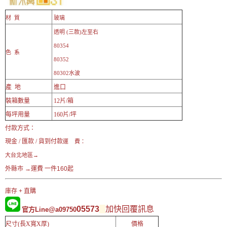
材 質
玻璃
透明 (三款)左至右
80354
色 系
80352
80302水波
產 地
進口
裝箱數量
12片/箱
每坪用量
160片/坪
付款方式：
現金 / 匯款 / 貨到付款
運 費：
大台北地區→
外縣市
→運費 一件160起
庫存 + 直購
05573
加快回覆訊息
官方Line@a09750
尺寸(長X寬X厚)
價格