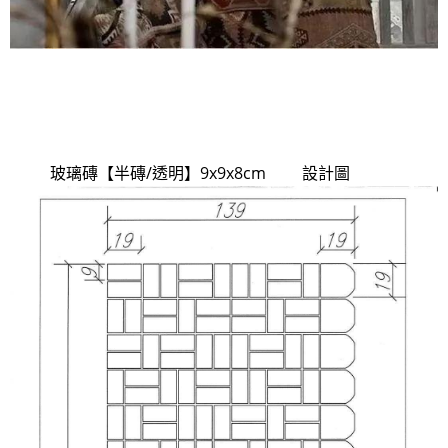
玻璃磚【半磚/透明】9x9x8cm 設計圖