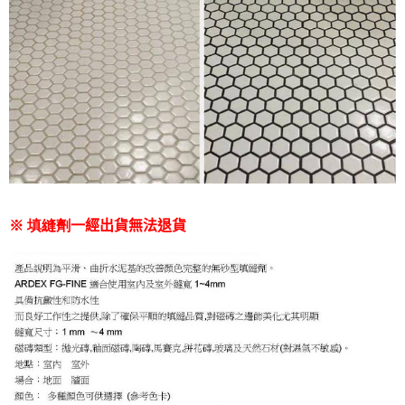
※ 填縫劑
一經出貨無法退貨