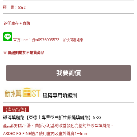
運 費：65起
詢問庫存 + 直購
：@a0975005573
官方Line
加快回覆訊息
※ 填縫劑
屬於不退貨商品
我要詢價
磁磚專用填縫劑
【產品特色】
磁磚填縫劑【亞德士專業型曲折性細縫填縫劑】5KG
產品說明為平滑、曲折水泥基的改善顏色完整的無砂型填縫劑。
ARDEX FG-FINE適合使用室內及室外縫寬1~4mm