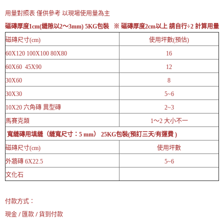
用量對照表 僅供參考 以現場使用量為主
磁磚厚度1cm(縫隙以2～3mm) 5KG包裝 ※
磁磚厚度2cm以上 請自行÷2 計算用量
磁磚尺寸(cm)
使用坪數(預估)
60X120 100X100 80X80
16
60X60 45X90
12
30X60
8
30X30
5~6
10X20 六角磚 異型磚
2~3
馬賽克類
1～2 大小不一
寬縫磚用填縫（縫寬尺寸：5 mm） 25KG包裝(預訂三天/有運費 )
磁磚尺寸(cm)
使用坪數
外牆磚 6X22.5
5~6
文化石
付款方式：
現金 / 匯款 / 貨到付款