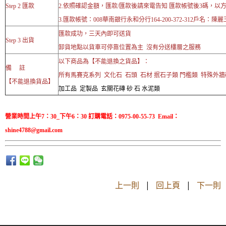
Step 2 匯款
2.依照確認金額，匯款/匯款後請來電告知 匯款帳號後3碼，以
3.匯款帳號：008華南銀行永和分行164-200-372-312戶名：陳麗
匯款成功，三天內即可送貨
Step 3 出貨
卸貨地點以貨車可停靠位置為主 沒有分送樓層之服務
以下商品為【不能退換之貨品】：
備 註
所有馬賽克系列 文化石 石頭 石材 抿石子類 門檻類 特殊外
【不能退換貨品】
加工品 定製品 玄關花磚 砂 石 水泥類
營業時間上午7：30_下午6：30 訂購電話：0975-00-55-73 Email：
shine4788@gmail.com
上一則
|
回上頁
|
下一則