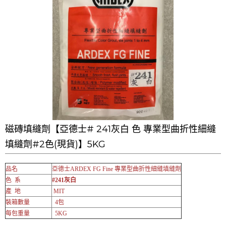
磁磚填縫劑【亞德士# 241灰白 色 專業型曲折性細縫
填縫劑#2色(現貨)】5KG
品名
亞德士ARDEX FG Fine 專業型曲折性細縫填縫劑
色 系
#241灰白
產 地
MIT
裝箱數量
4包
每包重量
5KG