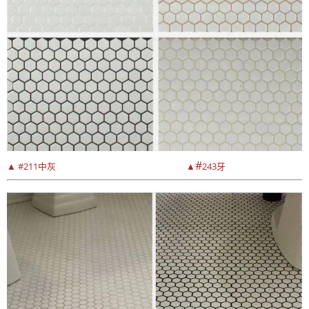
#
▲ #211中灰
▲
243牙