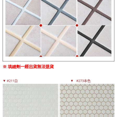
※ 填縫劑
一經出貨無法退貨
▼ #211白 ▼
#273本色