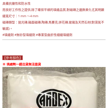
具備抗黴性和防水性
而良好工作性之提供,除了確保平順的填縫品質,對磁磚之邊飾美化尤其明顯
縫寬尺寸：1 mm ～4 mm
磁磚類型：拋光磚,釉面磁磚,陶磚,馬賽克,拼花磚,玻璃及天然石材(對濕氣不
敏感)。
#填縫劑 #無砂型填縫劑 #專業型曲折性細縫填縫劑
【參考顏色】
※ 填縫劑
一經出貨無法退貨