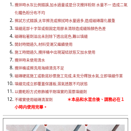
攪拌時水灰比例錯誤,加水過量或是分次攪拌粉劑 水量不一 造成二氧
化鐵色粉分布不均
擦試方式錯誤,太早擦洗或擦拭時水量過多,造成磁磚霧化嚴重
填縫底部十字架或假固定用膠未清除造成縫隙顏色色差
磁磚粘著劑溢出未刮除下透出底色,難以填縫
開封時間過久,材料受潮又繼續使用
施工時間過久,攪拌桶中出現凝結狀態又加水使用
攪拌時未使用清水
攪拌桶或擦洗用海綿清洗不足
磁磚硬底施工或軟底砂漿施工完成,未充分釋放水氣,立即填縫作業
填縫完成立即覆蓋保護板,濕氣透散不均狀態
以撒乾粉方式修飾補平剛填實的濕漿填縫劑
＊本品和水混合後、請務必在１
不確實使用磁磚清潔劑
小時内使用完畢。