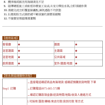
【適用區域】
客餐廳
★
牆面
★
浴室牆面
★
主牆面
★
浴室地面
★
公共區域
★
廚房牆面
★
室外/牆面/地面
★
【新永興磁磚購物流程】：
→直接電話確認商品有無現貨 或確認預購到貨時間 下單
Step1 訂購
→訂購電話0975-005-573陳
→確認訂購款項金額/送貨時間/地點/收貨人連絡方式
1.可採用 匯款/轉帳/來店付款/貨到付款 等方式