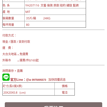
色 系
YH207116 文藝 倫敦 原創 紐約 繡鈦 藍調
產 地
MIT
裝箱數量
35片/箱 24KG
每坪用量
80
付款方式：
現金 / 匯款 / 貨到付款
運 費：
大台北地區→免運費
外縣市 →運費/件$160起
詢問庫存 + 直購
官方Line：@a
加快回覆訊息
0975005573
尺寸(長X寬X厚)
價格
20X20X0.8 (cm)
電洽