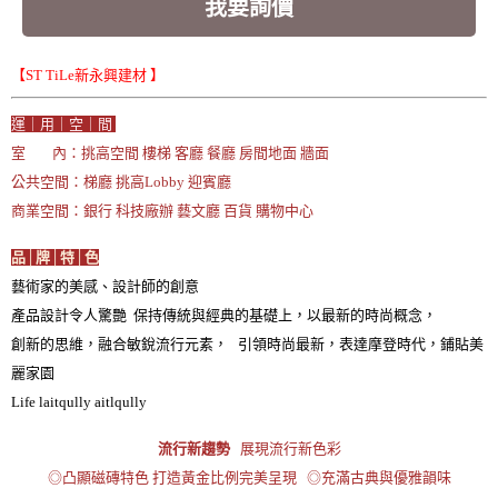
我要詢價
【ST TiLe新永興建材 】
運｜用｜空｜間
室 內：挑高空間 樓梯 客廳 餐廳 房間地面 牆面
公共空間：梯廳 挑高Lobby 迎賓廳
商業空間：銀行 科技廠辦 藝文廳 百貨 購物中心
品│牌│特│色
藝術家的美感、設計師的創意
產品設計令人驚艷 保持傳統與經典的基礎上，以最新的時尚概念，
創新的思維，融合敏銳流行元素， 引領時尚最新，表達摩登時代，鋪貼美
麗家園
Life laitqully aitlqully
流行新趨勢
展現流行新色彩
◎凸顯磁磚特色 打造黃金比例完美呈現 ◎充滿古典與優雅韻味