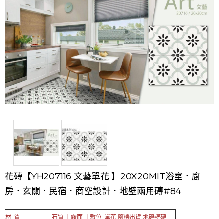
花磚【YH207116 文藝單花 】20X20MIT浴室．廚
房．玄關．民宿．商空設計．地壁兩用磚#84
材 質
石質 ｜霧面 ｜數位 單花 隨機出貨 地磚壁磚