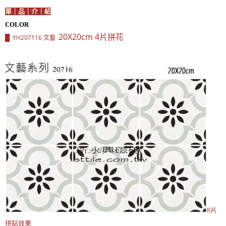
單｜品｜介｜紹
COLOR
20X20cm 4片拼花
YH207116
文藝
█
8片
拼貼效果