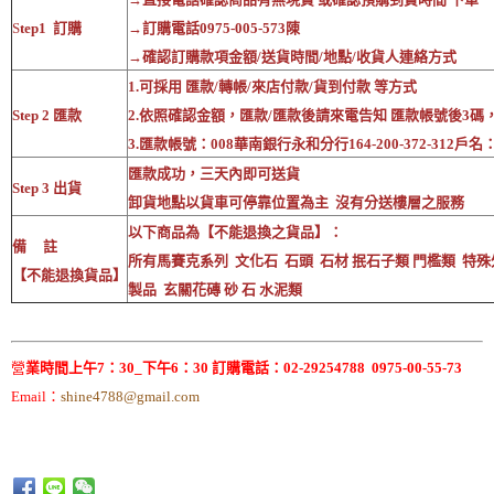
S
tep1 訂購
→訂購電話0975-005-573陳
→確認訂購款項金額/送貨時間/地點/收貨人連絡方式
1.可採用 匯款/轉帳/來店付款/貨到付款 等方式
Step 2 匯款
2.依照確認金額，匯款/匯款後請來電告知 匯款帳號後3碼
3.匯款帳號：008華南銀行永和分行164-200-372-312戶
匯款成功，三天內即可送貨
Step 3 出貨
卸貨地點以貨車可停靠位置為主 沒有分送樓層之服務
以下商品為【不能退換之貨品】：
備 註
所有馬賽克系列 文化石 石頭 石材 抿石子類 門檻類 特殊
【不能退換貨品】
製品 玄關花磚 砂 石 水泥類
營
業時間上午7：30_下午6：30 訂購電話：02-29254788 0975-00-55-73
Email：
shine4788@gmail.com