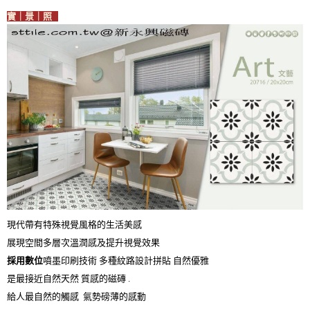
實｜景｜照
現代帶有特殊視覺風格的生活美感
展現空間多層次溫潤感及提升視覺效果
採用數位
噴墨印刷技術 多種紋路設計拼貼 自然優雅
是最接近自然天然 質感的磁磚 .
給人最自然的觸感 氣勢磅薄的感動