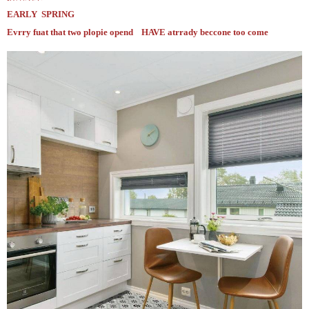
EARLY SPRING
Evrry fuat that two plopie opend HAVE atrrady beccone too come