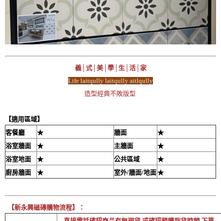
義│式│美│學│生│活│家
Life laitqully laitqully aitlqully
造型經典不敗版型
【適用區域】
客餐廳
★
牆面
★
浴室牆面
★
主牆面
★
浴室地面
★
公共區域
★
廚房牆面
★
室外/牆面/地面
★
【新永興磁磚購物流程】：
→直接電話確認商品有無現貨 或確認預購到貨時間 下單