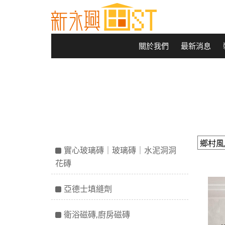
關於我們
最新消息
實心玻璃磚｜玻璃磚｜水泥洞洞
花磚
亞德士填縫劑
衛浴磁磚,廚房磁磚