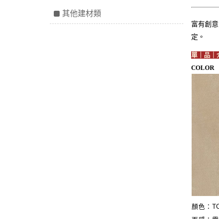
其他建材類
富有創意
定。
單｜品｜
COLOR
顏色：
T