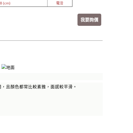
8 (cm)
電洽
我要詢價
明，且顏色都常比較素雅，面感較平滑。
；