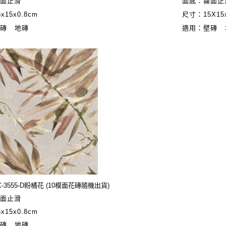
霧面止滑
面感：霧面
x15x0.8cm
尺寸：15X15x
壁磚 地磚
適用：壁磚 
C-3555-D粉橘花 (10模面花磚隨機出貨)
霧面止滑
x15x0.8cm
壁磚 地磚