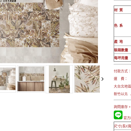
材 質
色 系
產 地
裝箱數量
每坪用量
付款方式： 
運 費：
大台北地區
新竹以北 →
詢問庫存 +
官方L
尺寸(長X寬