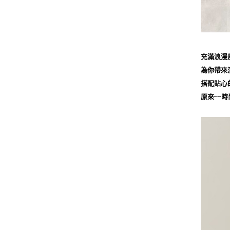
充滿浪漫風
為你帶來
搭配貼心
原來~~