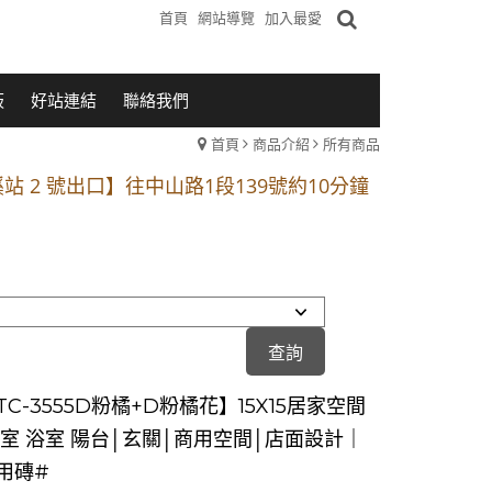
首頁
網站導覽
加入最愛
板
好站連結
聯絡我們
首頁
商品介紹
所有商品
1段 到永平路路口(樂華夜市口)門口可停車
站 2 號出口】往中山路1段139號約10分鐘
的客戶加入 LINE官方帳號@a0975005573
1段 到永平路路口(樂華夜市口)門口可停車
站 2 號出口】往中山路1段139號約10分鐘
的客戶加入 LINE官方帳號@a0975005573
C-3555D粉橘+D粉橘花】15X15居家空間
臥室 浴室 陽台│玄關│商用空間│店面設計｜
用磚#