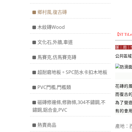
鄉村風,復古磚
木紋磚Wood
【ST Ti
文化石,外牆,車道
運｜用｜
公共區
馬賽克,仿馬賽克磚
超耐磨地板。SPC防水卡扣木地板
花磚的
PVC門檻,門檻類
而復古
磁磚修邊條,修飾條,304不鏽鋼,不
為了營
鏽鋼,鋁合金,PVC
有的會
熱賣商品
產地：