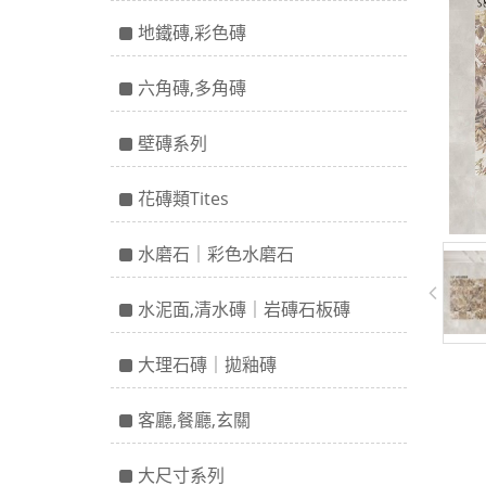
地鐵磚,彩色磚
六角磚,多角磚
壁磚系列
花磚類Tites
水磨石｜彩色水磨石
水泥面,清水磚｜岩磚石板磚
大理石磚｜拋釉磚
客廳,餐廳,玄關
大尺寸系列