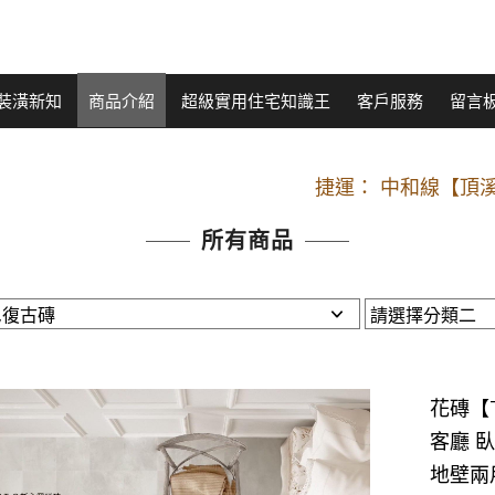
裝潢新知
商品介紹
超級實用住宅知識王
客戶服務
留言
開車：中山路
捷運： 中和線【頂溪
原Line已滿 無法加Line好友 請親愛
所有商品
開車：中山路
捷運： 中和線【頂溪
原Line已滿 無法加Line好友 請親愛
花磚【T
客廳 
地壁兩