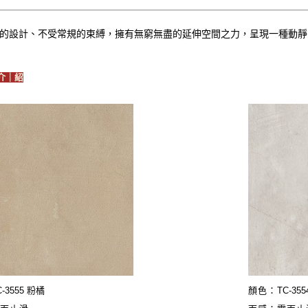
的設計、不受常規的束縛，擁有無窮無盡的延伸空間之力，呈現一種動靜
介｜紹
C-3555 粉橘
顏色：
TC-35