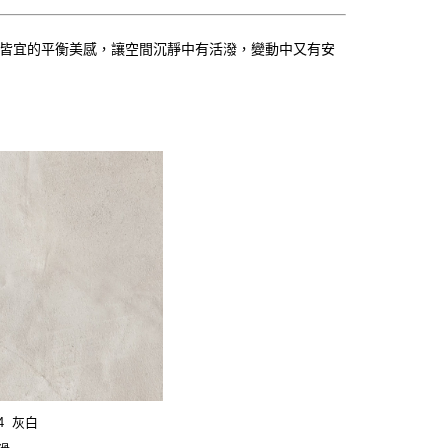
皆宜的平衡美感，讓空間沉靜中有活潑，變動中又有安
54 灰白