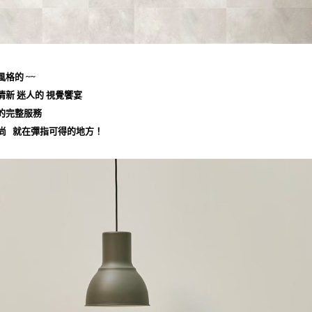
格的 ~~
清新 迷人的 視覺饗宴
的完整服務
時尚 就在彈指可得的地方！