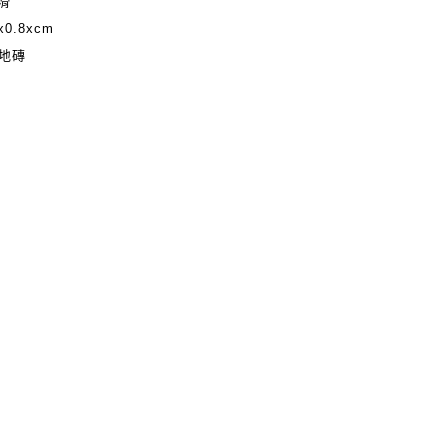
止滑
0.8xcm
地磚