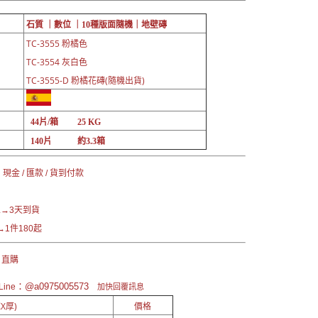
石質 ｜數位 ｜10
種版面隨機｜
地壁磚
TC-3555 粉橘色
TC-3554 灰白色
TC-3555-D 粉橘花磚(隨機出貨)
44片/箱 25 KG
140片 約3.3箱
現金 / 匯款 / 貨到付款
→3天到貨
1件180起
 直購
：@a0975005573
ine
加快回覆訊息
X厚)
價格