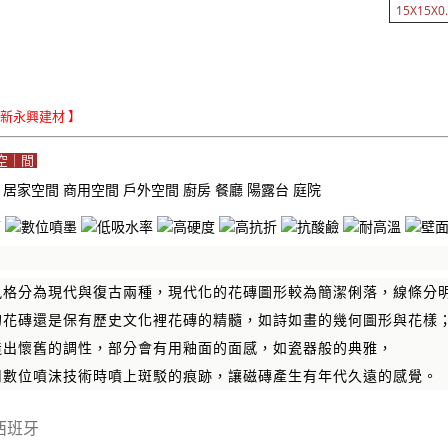
15X15X0.
Le新永興建材 】
空｜間
域
居家空間
商用空間
戶外空間
廚房
餐廳
陽露台
庭院
風格分為現代與復古兩種，現代化的花磚圖形較為簡潔俐落，線條分
的花磚還是保有歷史文化裡花磚的精髓，如詩如畫的幾何圖形與花樣
造出懷舊的調性，部分會有用釉面的面感，如瓷器般的典雅，
用數位噴沫技術時噴上斑駁的痕跡，讓磁磚產生有年代久遠的感覺。
西班牙