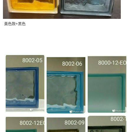
黃色款+黑色