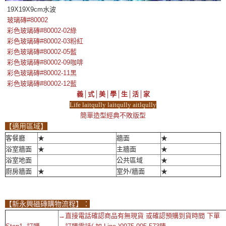
19X19X9cm水波
玻璃磚#80002
彩色玻璃磚#80002-02綠
彩色玻璃磚#80002-03粉紅
彩色玻璃磚#80002-05藍
彩色玻璃磚#80002-09咖啡
彩色玻璃磚#80002-11黑
彩色玻璃磚#80002-12藍
義│式│美│學│生│活│家
Life laitqully laitqully aitlqully
簡單造型經典不敗版型
【適用區域】
客餐廳
★
牆面
★
浴室牆面
★
主牆面
★
浴室地面
公共區域
★
廚房牆面
★
室外/牆面
★
【新永興磁磚購物流程】：
→直接電話確認商品有無現貨 或確認預購到貨時間 下單