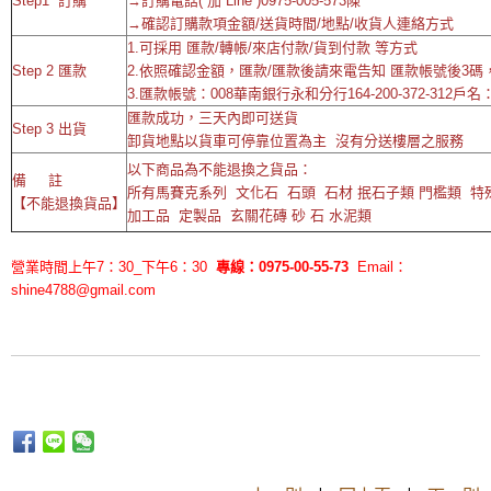
Step1 訂購
→訂購電話( 加 Line )0975-005-573陳
→確認訂購款項金額/送貨時間/地點/收貨人連絡方式
1.可採用 匯款/轉帳/來店付款/貨到付款 等方式
Step 2 匯款
2.依照確認金額，匯款/匯款後請來電告知 匯款帳號後3碼
3.匯款帳號：008華南銀行永和分行164-200-372-312戶
匯款成功，三天內即可送貨
Step 3 出貨
卸貨地點以貨車可停靠位置為主 沒有分送樓層之服務
以下商品為不能退換之貨品：
備 註
所有馬賽克系列 文化石 石頭 石材 抿石子類 門檻類 
【不能退換貨品】
加工品 定製品 玄關花磚 砂 石 水泥類
營業時間上午7：30_下午6：30
專線：0975-00-55-73
Email：
shine4788@gmail.com