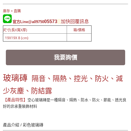
庫存 + 直購
05573
加快回覆訊息
官方Line@a09750
尺寸(長X寬X厚)
箱/價格
19X19X 8 (cm)
我要詢價
玻璃磚
隔音、隔熱、控光、防火、減
少灰塵、防結露
【產品特性】
空心玻璃磚是一種隔音、隔熱、防水、防火、節能、透光良
好的非承重裝飾材料
產品介紹 / 彩色玻璃磚