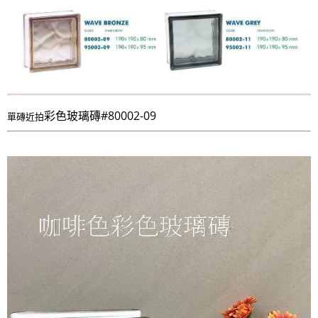
彩色玻璃磚#80002-09
單磚近拍