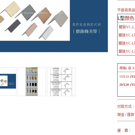
不退貨商
L型
顏色 
鍍鈦YC-
鍍鈦YC-L
鍍鈦YC-L
鍍鈦YC-L
規格( 高 X
10X10
(Y
20X20
(Y
付款方式
現金 / 匯款
運 費：