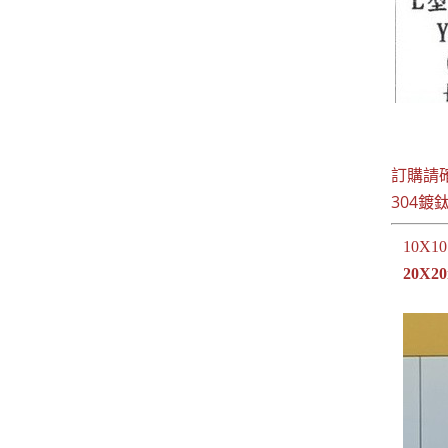
訂購請
304鍍
10X10
20X2