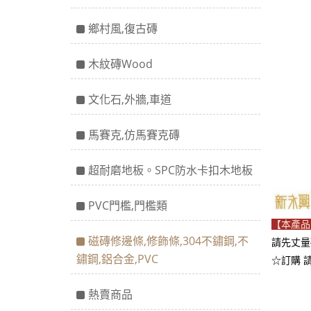
鄉村風,復古磚
木紋磚Wood
文化石,外牆,車道
馬賽克,仿馬賽克磚
超耐磨地板。SPC防水卡扣木地板
PVC門檻,門檻類
【本產品
磁磚修邊條,修飾條,304不鏽鋼,不
請先丈量
鏽鋼,鋁合金,PVC
☆訂購 
熱賣商品