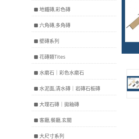
地鐵磚,彩色磚
六角磚,多角磚
壁磚系列
花磚類Tites
水磨石｜彩色水磨石
水泥面,清水磚｜岩磚石板磚
大理石磚｜拋釉磚
客廳,餐廳,玄關
大尺寸系列