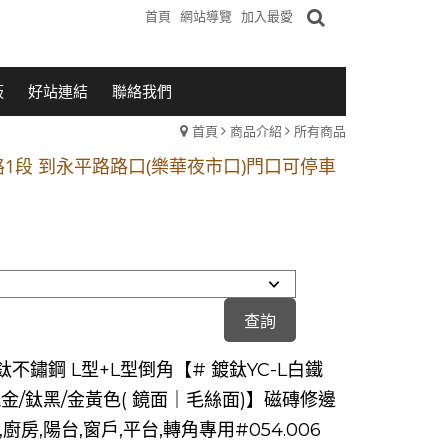
首頁
網站導覽
加入最愛
板
好站連結
聯絡我們
首頁
商品介紹
所有商品
1段 到永平路路口(樂華夜市口)門口可停車
站 2 號出口】往中山路1段139號約10分鐘
的客戶加入 LINE官方帳號@a0975005573
1段 到永平路路口(樂華夜市口)門口可停車
站 2 號出口】往中山路1段139號約10分鐘
的客戶加入 LINE官方帳號@a0975005573
鈦不鏽鋼 L型+L型倒角【# 鍍鈦YC-L白鐵
瑰金/鈦黑/金黃色( 鏡面｜毛絲面)】磁磚修邊
,廚房,陽台,窗戶,平台,轉角專用#054.006