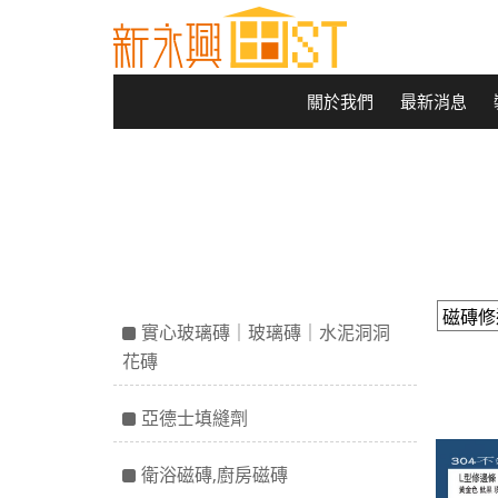
關於我們
最新消息
實心玻璃磚｜玻璃磚｜水泥洞洞
花磚
亞德士填縫劑
衛浴磁磚,廚房磁磚