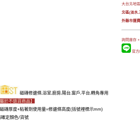
大台北地區→
北區(淡水.
外縣市運費
詢問庫存 +
官方L
磁磚修邊條,浴室,廚房,陽台,窗戶,平台,轉角專用
屬於不退貨商品】
磁磚厚度+粘著劑使用量=修邊條高度(括號裡標示mm)
請確定顏色/貨號