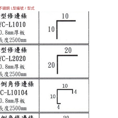
鈦不鏽鋼
L型編號 / 型式