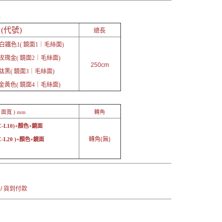
品
(代號)
總長
L白鐵色1( 鏡面1｜毛絲面)
玫瑰金( 鏡面2｜毛絲面)
250cm
鈦黑( 鏡面3｜毛絲面)
金黃色( 鏡面4｜毛絲面)
 面寬 ) mm
轉角
C-L10)+顏色+鏡面
轉角(無)
C-L20 )+顏色+鏡面
：
 / 貨到付款