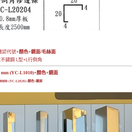
確認代號
+顏色+鏡面/毛絲面
鈦不鏽鋼 L型+L行倒角
mm (YC-L1010)+顏色+鏡面
0mm
(YC-L2020)+顏色+鏡面