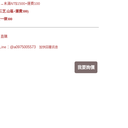
未滿NT$1500+運費100
三芝.山區+運費300)
一律300
 直購
：@a0975005573
ine
加快回覆訊息
我要詢價