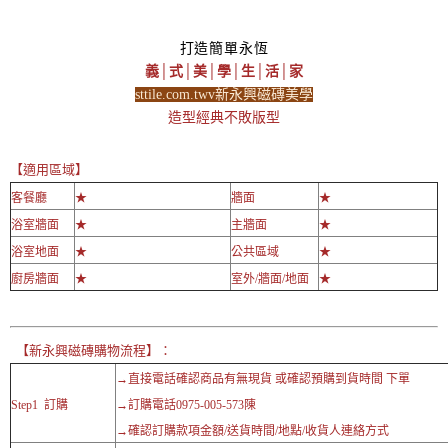
打造簡單永恆
義│式│美│學│生│活│家
sttile.com.twv新永興磁磚美學
造型經典不敗版型
【適用區域】
客餐廳
★
牆面
★
浴室牆面
★
主牆面
★
浴室地面
★
公共區域
★
廚房牆面
★
室外/牆面/地面
★
【新永興磁磚購物流程】：
→直接電話確認商品有無現貨 或確認預購到貨時間 下單
Step1 訂購
→訂購電話0975-005-573陳
→確認訂購款項金額/送貨時間/地點/收貨人連絡方式