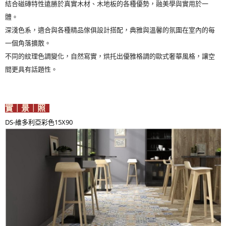
結合磁磚特性遠勝於真實木材、木地板的各種優勢，融美學與實用於一
體。
深淺色系，適合與各種精品傢俱設計搭配，典雅與溫馨的氛圍在室內的每
一個角落擴散。
不同的紋理色調變化，自然寫實，烘托出優雅格調的歐式奢華風格，讓空
間更具有話題性。
實｜景｜照
DS-維多利亞彩色15X90