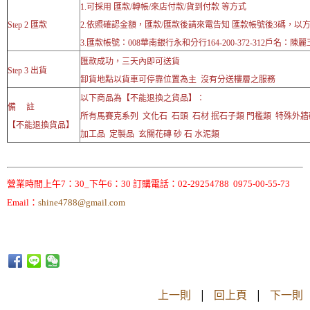
1.可採用 匯款/轉帳/來店付款/貨到付款 等方式
Step 2 匯款
2.依照確認金額，匯款/匯款後請來電告知 匯款帳號後3碼，以
3.匯款帳號：008華南銀行永和分行164-200-372-312戶名：陳麗
匯款成功，三天內即可送貨
Step 3 出貨
卸貨地點以貨車可停靠位置為主 沒有分送樓層之服務
以下商品為【不能退換之貨品】：
備 註
所有馬賽克系列 文化石 石頭 石材 抿石子類 門檻類 特殊外
【不能退換貨品】
加工品 定製品 玄關花磚 砂 石 水泥類
營業時間上午7：30_下午6：30 訂購電話：02-29254788 0975-00-55-73
Email：
shine4788@gmail.com
上一則
|
回上頁
|
下一則