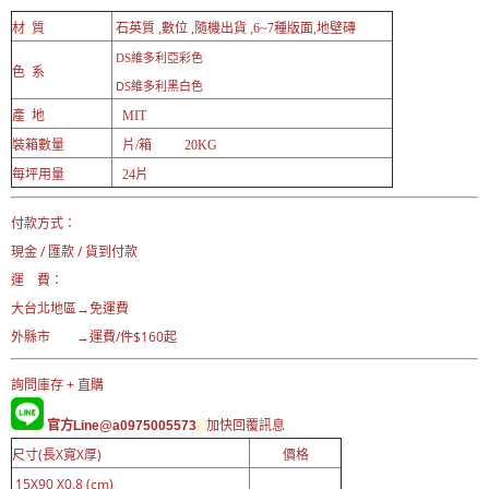
材 質
石英質 ,數位 ,隨機出貨 ,6~7種版面,地壁磚
維多利亞彩色
DS
色 系
DS維多利黑白色
產 地
MIT
裝箱數量
片/箱 20KG
每坪用量
24片
付款方式：
現金 / 匯款 / 貨到付款
運 費：
大台北地區→免運費
外縣市 →運費/件$160起
詢問庫存 + 直購
官方Line@a0975005573
加快回覆訊息
尺寸(長X寬X厚)
價格
15X90 X0.8 (cm)