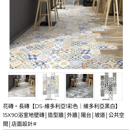
花磚。長磚【DS-維多利亞1彩色｜維多利亞黑白】
15X90浴室地壁磚│造型牆│外牆│陽台│坡道│公共空
間│店面設計#