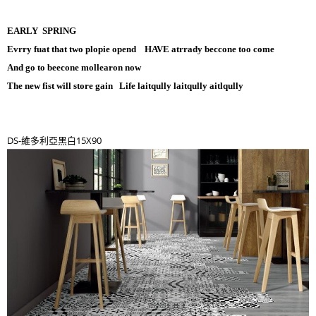
EARLY SPRING
Evrry fuat that two plopie opend HAVE atrrady beccone too come
And go to beecone mollearon now
The new fist will store gain Life laitqully laitqully aitlqully
DS-維多利亞黑白15X90