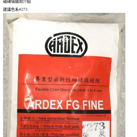
磁磚填縫劑介紹
建議色系#273