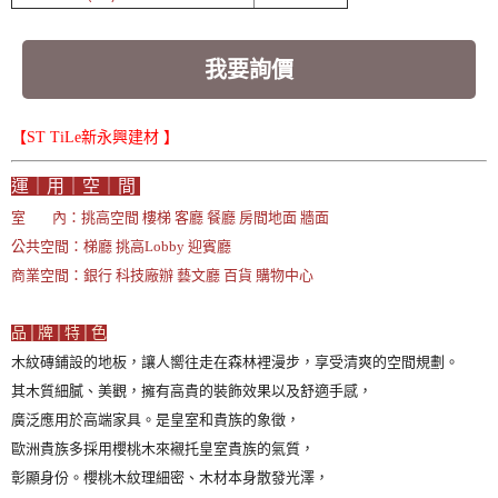
我要詢價
【ST TiLe新永興建材 】
運｜用｜空｜間
室 內：挑高空間 樓梯 客廳 餐廳 房間地面 牆面
公共空間：梯廳 挑高Lobby 迎賓廳
商業空間：銀行 科技廠辦 藝文廳 百貨 購物中心
品│牌│特│色
木紋磚鋪設的地板，讓人嚮往走在森林裡漫步，享受清爽的空間規劃。
其木質細膩、美觀，擁有高貴的裝飾效果以及舒適手感，
廣泛應用於高端家具。是皇室和貴族的象徵，
歐洲貴族多採用櫻桃木來襯托皇室貴族的氣質，
彰顯身份。櫻桃木紋理細密、木材本身散發光澤，