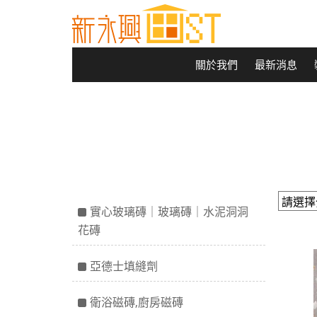
關於我們
最新消息
實心玻璃磚｜玻璃磚｜水泥洞洞
花磚
亞德士填縫劑
衛浴磁磚,廚房磁磚