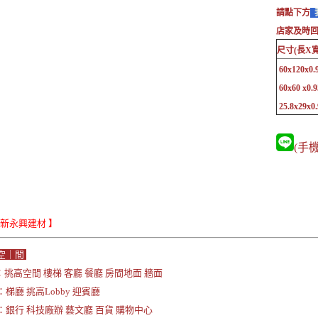
請點下方
店家及時
尺寸(長X寬
60x120x0.9
60x60 x0.9
25.8x29x0.
(手機)
Le新永興建材 】
空｜間
挑高空間 樓梯 客廳 餐廳 房間地面 牆面
梯廳 挑高Lobby 迎賓廳
銀行 科技廠辦 藝文廳 百貨 購物中心