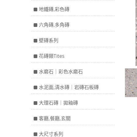
地鐵磚,彩色磚
六角磚,多角磚
壁磚系列
花磚類Tites
水磨石｜彩色水磨石
水泥面,清水磚｜岩磚石板磚
大理石磚｜拋釉磚
客廳,餐廳,玄關
大尺寸系列