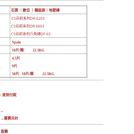
石質 ｜數位 ｜
種版面｜
地壁磚
CS朵莉系列DR-6203
CS朵莉系列DR-6603
CS朵莉系列六角磚DF-63
Spain
18片/箱 22.5KG
4.5片
9片
58片 18片/箱 22.5KG
：
 / 貨到付款
區→
→運費另計
 直購