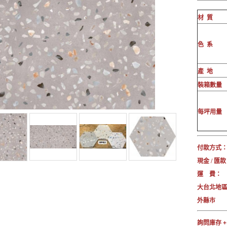
材 質
色 系
產 地
裝箱數量
每坪用量
付款方式
現金 / 匯款
運 費：
大台北地
外縣市 
詢問庫存 +