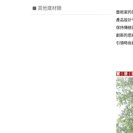
其他建材類
藝術家的
產品設計
保持傳統
創新的思
引領時尚
實｜景｜