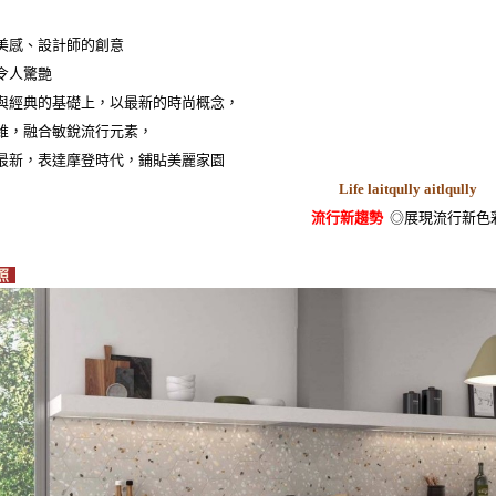
美感、設計師的創意
令人驚艷
與經典的基礎上，以最新的時尚概念，
維，融合敏銳流行元素，
最新，表達摩登時代，鋪貼美麗家園
Life laitqully aitlqully
流行新趨勢
◎展現流行新色
照