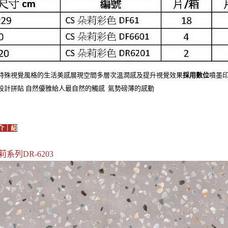
特殊視覺風格的生活美感展現空間多層次溫潤感及提升視覺效果
採用數位
噴墨
設計拼貼 自然優雅給人最自然的觸感 氣勢磅薄的感動
介｜紹
莉系列DR-6203