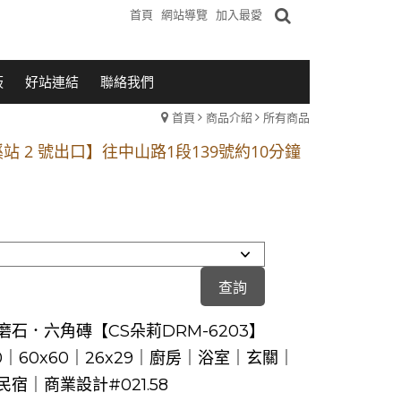
首頁
網站導覽
加入最愛
板
好站連結
聯絡我們
首頁
商品介紹
所有商品
1段 到永平路路口(樂華夜市口)門口可停車
站 2 號出口】往中山路1段139號約10分鐘
的客戶加入 LINE官方帳號@a0975005573
1段 到永平路路口(樂華夜市口)門口可停車
站 2 號出口】往中山路1段139號約10分鐘
的客戶加入 LINE官方帳號@a0975005573
磨石．六角磚【CS朵莉DRM-6203】
20｜60x60｜26x29｜廚房｜浴室｜玄關｜
宿｜商業設計#021.58