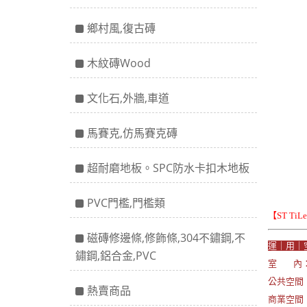
鄉村風,復古磚
木紋磚Wood
文化石,外牆,車道
馬賽克,仿馬賽克磚
超耐磨地板。SPC防水卡扣木地板
PVC門檻,門檻類
【ST Ti
磁磚修邊條,修飾條,304不鏽鋼,不
運｜用｜
鏽鋼,鋁合金,PVC
室 內：
公共空間：
熱賣商品
商業空間：