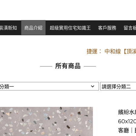
裝潢新知
商品介紹
超級實用住宅知識王
客戶服務
留言
開車：中山路
捷運： 中和線【頂溪
原Line已滿 無法加Line好友 請親愛
所有商品
開車：中山路
捷運： 中和線【頂溪
原Line已滿 無法加Line好友 請親愛
繽紛水
60x1
客廳｜民