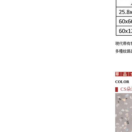
現代帶有
多種紋路
單｜品｜
COLOR
CS朵
█