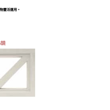
物靈活運用。
6鏡