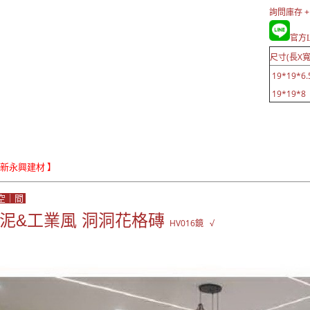
詢問庫存 +
官方Li
尺寸(長X寬
19*19*6.
19*19*8 
Le新永興建材 】
空｜間
水泥&工業風 洞洞花格磚
HV016鏡 √