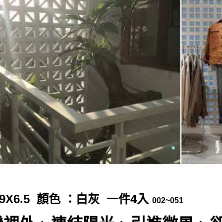
19X6.5 顏色 ：白灰 一件4入
002~051