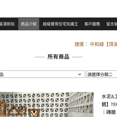
裝潢新知
商品介紹
超級實用住宅知識王
客戶服務
留言
開車：中山路
捷運： 中和線【頂溪
原Line已滿 無法加Line好友 請親愛
所有商品
開車：中山路
捷運： 中和線【頂溪
原Line已滿 無法加Line好友 請親愛
水泥&
鏡】19
｜磚牆，