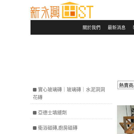
關於我們
最新消息
實心玻璃磚｜玻璃磚｜水泥洞洞
花磚
亞德士填縫劑
衛浴磁磚,廚房磁磚