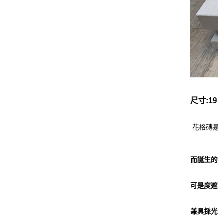
尺寸:19 
花格磚是
而誕生的
可是度遮
兼具採光