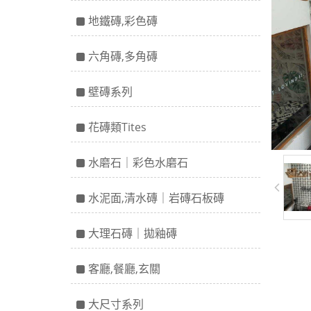
地鐵磚,彩色磚
六角磚,多角磚
壁磚系列
花磚類Tites
水磨石｜彩色水磨石
水泥面,清水磚｜岩磚石板磚
大理石磚｜拋釉磚
客廳,餐廳,玄關
大尺寸系列