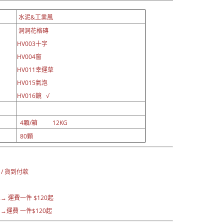
水泥&工業風
洞洞花格磚
HV003十字
HV004窗
HV011幸運草
HV015氣泡
HV016鏡 √
4顆/箱 12KG
80顆
：
 / 貨到付款
→ 運費一
件 $120起
運費 一件$120起