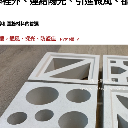
聯裡外、連結陽光、引進微風、
障和圍牆材料的首選
磚牆，通風、採光、防盜佳
HV016鏡 √