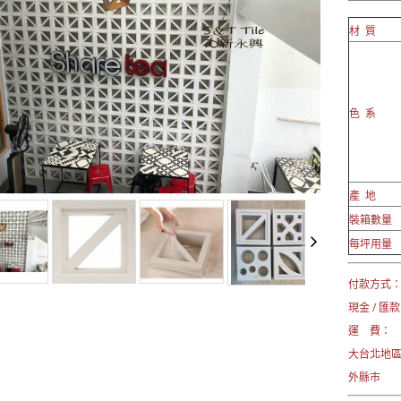
材 質
色 系
產 地
裝箱數量
每坪用量
付款方式
現金 / 匯款
運 費：
大台北地區
外縣市 →