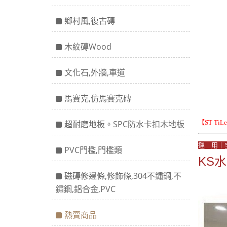
鄉村風,復古磚
木紋磚Wood
文化石,外牆,車道
馬賽克,仿馬賽克磚
超耐磨地板。SPC防水卡扣木地板
【ST Ti
運｜用｜
PVC門檻,門檻類
KS
磁磚修邊條,修飾條,304不鏽鋼,不
鏽鋼,鋁合金,PVC
熱賣商品