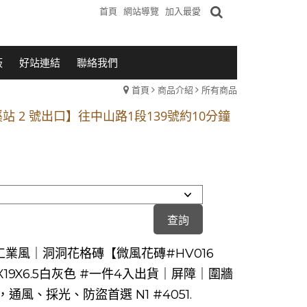
首頁
網站導覽
加入最愛
板
好站連結
聯絡我們
首頁
商品介紹
所有商品
1段 到永平路路口(樂華夜市口)門口可停車
站 2 號出口】往中山路1段139號約10分鐘
的客戶加入 LINE官方帳號@a0975005573
1段 到永平路路口(樂華夜市口)門口可停車
站 2 號出口】往中山路1段139號約10分鐘
的客戶加入 LINE官方帳號@a0975005573
工業風｜洞洞花格磚【微風花磚#HV016
X19X6.5白灰色 #一件4入出貨｜屏障｜圍牆
通風、採光、防盜首選 N1 #4051.