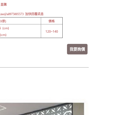
 直購
ne@a0975005573 加快
回覆訊息
X厚)
價格
5 (cm)
120~140
(cm)
我要詢價