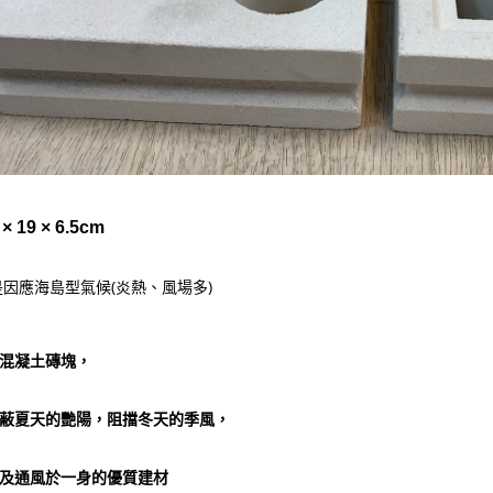
× 19 × 6.5cm
因應海島型氣候(炎熱、風場多)
混凝土磚塊，
蔽夏天的艷陽，阻擋冬天的季風，
及通風於一身的優質建材