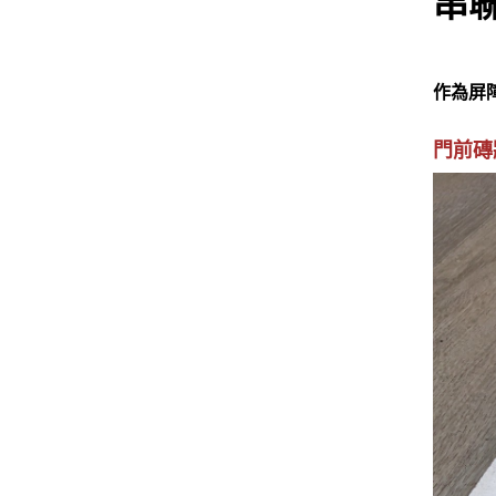
串
作為屏
門前