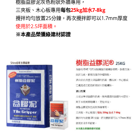
樹脂益膠泥灰色粉狀外牆專用，
三夾板、木心板專用
每包
25kg
加水
7-8kg
攪拌均勻放置25分鐘，再次攪拌即可以1.7mm厚度
使用於2.5坪面積。
※
本產品榮獲綠建材認證