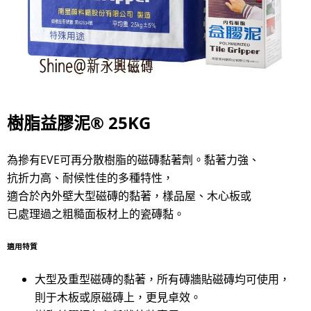
樹脂益膠泥
®
25KG
為摻有EVE可再分散樹脂的磁磚黏著劑。黏著力強、
抗折力高、耐候性佳的多種特性，
適合於內外壁大型磁磚的黏著，樣品屋、木心板或
已處理過之粗糙面板材上的瓷磚黏。
適用特質
大型及重型磁磚的黏著，所有磚牆貼磁磚均可使用，
則于木板或原磁磚上，更見卓效。