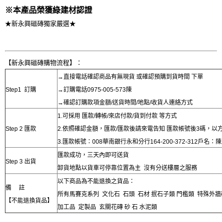
※
本產品榮獲綠建材認證
★新永興磁磚獨家嚴選★
【新永興磁磚購物流程】：
→直接電話確認商品有無現貨 或確認預購到貨時間 下單
Step1 訂購
→訂購電話0975-005-573陳
→確認訂購款項金額/送貨時間/地點/收貨人連絡方式
1.可採用 匯款/轉帳/來店付款/貨到付款 等方式
Step 2 匯款
2.依照確認金額，匯款/匯款後請來電告知 匯款帳號後3碼，以
3.匯款帳號：008華南銀行永和分行164-200-372-312戶名：
匯款成功，三天內即可送貨
Step 3 出貨
卸貨地點以貨車可停靠位置為主 沒有分送樓層之服務
以下商品為不能退換之貨品：
備 註
所有馬賽克系列 文化石 石頭 石材 抿石子類 門檻類 特殊外
【不能退換貨品】
加工品 定製品 玄關花磚 砂 石 水泥類