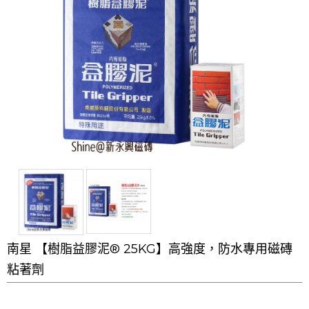
南星 【樹脂益膠泥® 25KG】高強度，防水專用磁磚
粘著劑