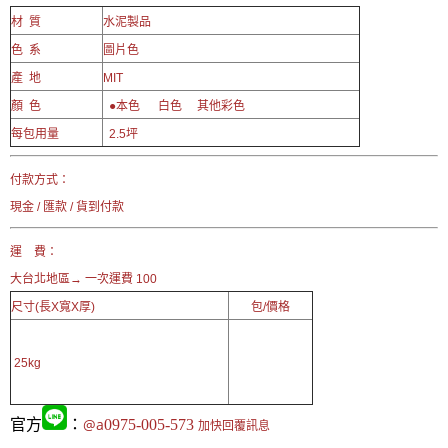
材 質
水泥製品
色 系
圖片色
產 地
MIT
顏 色
●本色 白色 其他彩色
每包用量
2.5坪
付款方式：
現金 / 匯款 / 貨到付款
運 費：
大台北地區→ 一次運費 100
尺寸(長X寬X厚)
包/價格
25kg
官方
：
@a
0975-005-573
加快回覆訊息