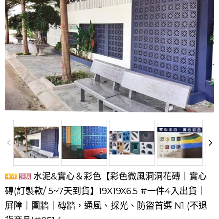
水泥&實心＆彩色【彩色微風洞洞花磚｜實心
磚(訂製款/ 5~7天到貨】19X19X6.5 #一件4入出貨｜
屏障｜圍牆｜磚牆，通風、採光、防盜首選 N1 (不退