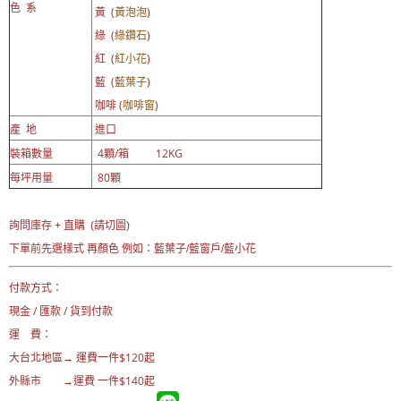
色 系
黃 (
黃泡泡
)
綠 (
綠鑽石
)
紅 (
紅小花
)
藍 (
藍葉子
)
咖啡 (
咖啡窗
)
產 地
進口
裝箱數量
4顆/箱 12KG
每坪用量
80顆
詢問庫存 + 直購 (請切圖)
下單前先選樣式 再顏色 例如：藍葉子/藍窗戶/藍小花
付款方式：
現金 / 匯款 / 貨到付款
運 費：
大台北地區→ 運費一
件$120起
外縣市 →運費 一件$140起