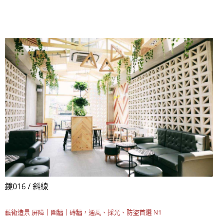
鏡016 / 斜線
藝術造景
屏障｜圍牆｜磚牆，通風、採光、防盜首選 N1