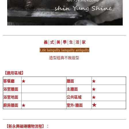
義│式│美│學│生│活│家
Life laitqully laitqully aitlqully
造型經典不敗版型
【適用區域】
客餐廳
★
牆面
★
浴室牆面
主牆面
★
浴室地面
公共區域
★
★
廚房牆面
★
室外/牆面
【新永興磁磚購物流程】：