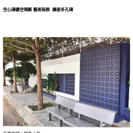
空心磚鏤空隔斷 藝術裝飾 鑲嵌多孔磚