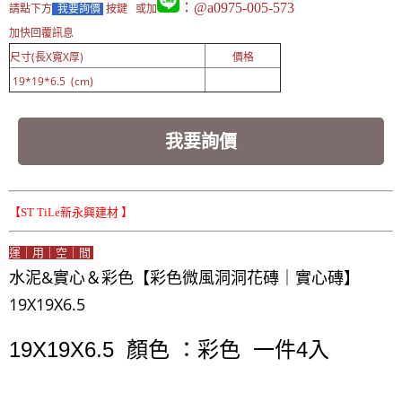
：@a0975-005-573
請點下方
我要詢價
按鍵 或加
加快回覆訊息
尺寸(長X寬X厚)
價格
19*19*6.5 (cm)
我要詢價
【ST TiLe新永興建材 】
運｜用｜空｜間
水泥&實心＆彩色【彩色微風洞洞花磚｜實心磚】
19X19X6.5
19X19X6.5 顏色 ：彩色 一件4入