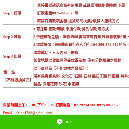
→直接電話確認商品有無現貨 或確認預購到貨時間 下單
S
tep1 訂購
→訂購電話0975-005-573陳
→確認訂購款項金額/送貨時間/地點/收貨人連絡方式
1.可採用 匯款/轉帳/來店付款/貨到付款 等方式
Step 2 匯款
2.依照確認金額，匯款/匯款後請來電告知 匯款帳號後3碼
3.匯款帳號：008華南銀行永和分行164-200-372-312戶
匯款成功，三天內即可送貨
Step 3 出貨
卸貨地點以貨車可停靠位置為主 沒有分送樓層之服務
以下商品為【不能退換之貨品】：
備 註
所有馬賽克系列 文化石 石頭 石材 抿石子類 門檻類 特殊
【不能退換貨品】
製品 玄關花磚 砂 石 水泥類
營
業時間上午7：30_下午6：30 訂購電話：02-29254788 0975-00-55-73
Email：
shine4788@gmail.com
Line