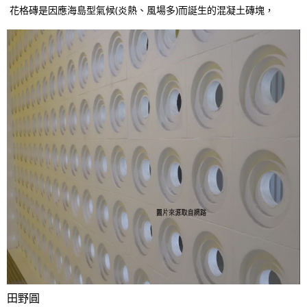
花格磚是因應海島型氣候(炎熱、風場多)
而誕生的混凝土磚塊，
田野圓