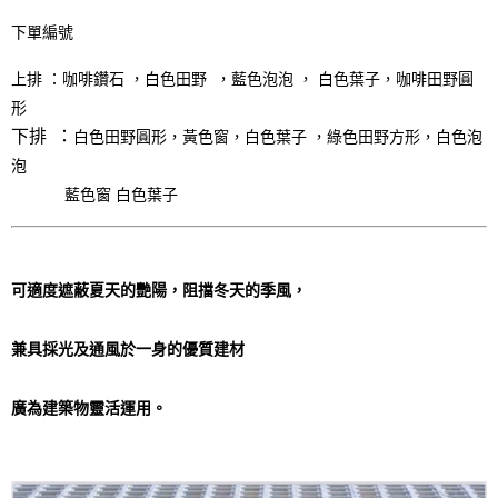
下單編號
上排 ：咖啡鑽石 ，
咖啡
白色田野 ，藍色泡泡 ， 白色葉子，
田野圓
形
下排 ：
白色田野圓形，黃色窗，白色葉子 ，綠色田野方形，
白色
泡
泡
藍色窗
白色葉子
可適度遮蔽夏天的艷陽，阻擋冬天的季風，
兼具採光及通風於一身的優質建材
廣為建築物靈活運用。