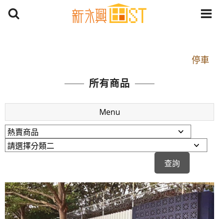
開車：中山路1段 到永平路路口(樂華夜市口)門口可
停車
捷運： 中和線【頂溪站 2 號出口】往中山路1段139
所有商品
號約10分鐘
原Line已滿 無法加Line好友 請親愛的客戶加入
Menu
LINE官方帳號@a0975005573
開車：中山路1段 到永平路路口(樂華夜市口)門口可
停車
捷運： 中和線【頂溪站 2 號出口】往中山路1段139
號約10分鐘
原Line已滿 無法加Line好友 請親愛的客戶加入
LINE官方帳號@a0975005573