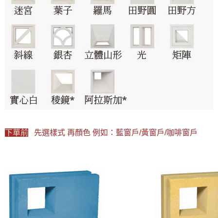
下單前
先選樣式 再顏色 例如：藍窗戶/黃
窗戶/咖啡窗戶