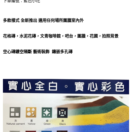
下單編號：
藍色小花
多款樣式 全新推出 適用任何場所圍牆室內外
花格磚，水泥花磚，文青咖啡館，吧台，圍牆，花圃，拍照背景
空心磚鏤空隔斷 藝術裝飾 鑲嵌多孔磚