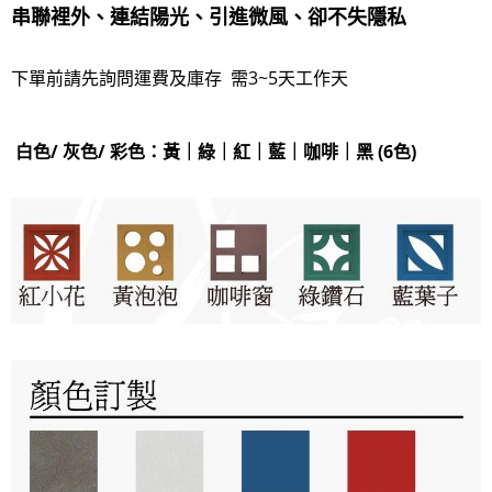
串聯裡外、連結陽光、引進微風、卻不失隱私
下單前請先詢問運費及庫存 需3~5天工作天
白色/ 灰色/ 彩色：黃｜綠｜紅｜藍｜咖啡｜黑 (6色)