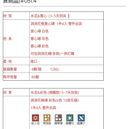
貨商品)#051.4
)
材 質
水泥&實心 (
3~5天到貨
洞洞花格
實心
磚 1件4入 整件出貨
實心磚
白色
色 系
實心磚 灰色
實心磚 彩色
可加洞洞花磚(多款)一併訂購
產 地
進口
裝箱數量
4顆/箱 12KG
每坪用量
80顆
材 質
水泥&彩色 (預購款/ 5~7天到貨)
洞洞花格磚 彩色(6色 10款花樣)
1件4入 整件出貨