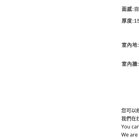
面感:
厚度:15
室內地
室內牆
您可以
我們在
You can
We are 