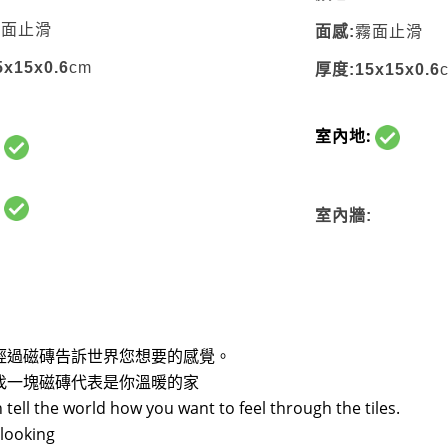
霧面止滑
面感:
霧面止滑
x15x0.6
cm
厚度:15x15x0.6
室內地:
:
:
室內牆:
經過磁磚告訴世界您想要的感覺。
找一塊磁磚代表是你溫暖的家
 tell the world how you want to feel through the tiles.
looking