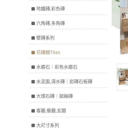
地鐵磚,彩色磚
六角磚,多角磚
壁磚系列
花磚類Tites
水磨石｜彩色水磨石
水泥面,清水磚｜岩磚石板磚
大理石磚｜拋釉磚
客廳,餐廳,玄關
大尺寸系列