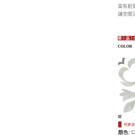
富有創
讓空間
單｜品｜
COLOR
█
柯夢波
顏色: