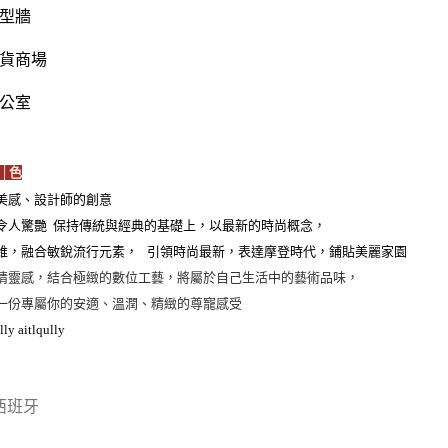
型牆
貨商場
公室
│色
美感、設計師的創意
令人驚艷 保持傳統與經典的基礎上，以最新的時尚概念，
維，融合敏銳流行元素， 引領時尚最新，表達摩登時代，鋪貼美麗家園
情靈感，結合極緻的數位工藝，將屬於自己生活中的藝術品味，
一份專屬你的安適、溫潤、精緻的尊寵感受
lly aitlqully
西班牙