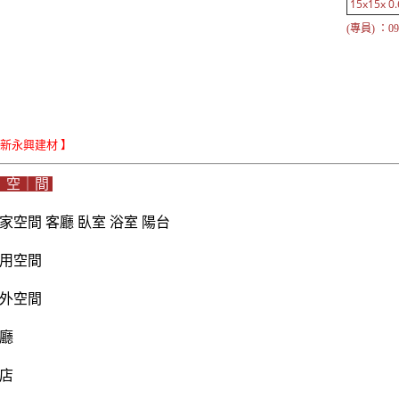
15x15x 0.
(專員) ：097
Le新永興建材 】
｜空｜間
家空間 客廳 臥室 浴室 陽台
用空間
外空間
廳
店