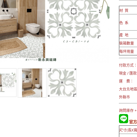
材 質
色 系
產 地
裝箱數量
每坪用量
付款方式
現金 / 匯款
運 費：
大台北地
外縣市 →
詢問庫存 +
官方L
尺寸(長X寬