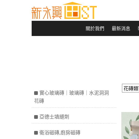
關於我們
最新消息
實心玻璃磚｜玻璃磚｜水泥洞洞
花磚
亞德士填縫劑
衛浴磁磚,廚房磁磚