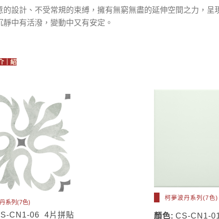
意的設計、不受常規的束縛，擁有無窮無盡的延伸空間之力，呈
沉靜中有活潑，變動中又有安定。
介｜紹
█
柯夢波丹系列(7色)
丹系列(7色)
CS-CN1-06 4片拼貼
顏色:
CS-CN1