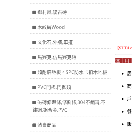
鄉村風,復古磚
木紋磚Wood
文化石,外牆,車道
【ST Ti
馬賽克,仿馬賽克磚
運｜用
超耐磨地板。SPC防水卡扣木地板
居
商
PVC門檻,門檻類
戶
磁磚修邊條,修飾條,304不鏽鋼,不
鏽鋼,鋁合金,PVC
餐
熱賣商品
飯