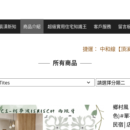
裝潢新知
商品介紹
超級實用住宅知識王
客戶服務
留言
開車：中山路
捷運： 中和線【頂溪
原Line已滿 無法加Line好友 請親愛
所有商品
開車：中山路
捷運： 中和線【頂溪
原Line已滿 無法加Line好友 請親愛
鄉村風．
色)#單
民宿│店