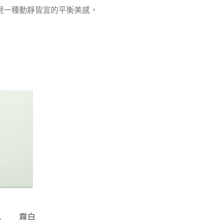
現一種動靜皆宜的平衡美感，
-01 霧白