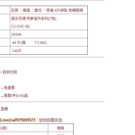
石質 ｜霧面 ｜數位 ｜修邊 4片拼貼
地磚壁磚
復古花磚
柯夢波丹系列(7色)
CS-CN1-06
SPAIN
44 片/箱 17.4KG
140片
：
 / 貨到付款
區→免運費
運費/件$160起
 直購
ine@a0975005573
加快回覆訊息
X厚)
價格