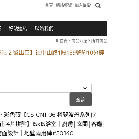
首頁
網站導覽
加入最愛
板
好站連結
聯絡我們
首頁
商品介紹
所有商品
1段 到永平路路口(樂華夜市口)門口可停車
站 2 號出口】往中山路1段139號約10分鐘
的客戶加入 LINE官方帳號@a0975005573
1段 到永平路路口(樂華夜市口)門口可停車
站 2 號出口】往中山路1段139號約10分鐘
的客戶加入 LINE官方帳號@a0975005573
彩色磚【CS-CN1-06 柯夢波丹系列(7
花 4片拼貼】15x15浴室｜廚房│玄關│客廳│
面設計｜地壁兩用磚#50.140