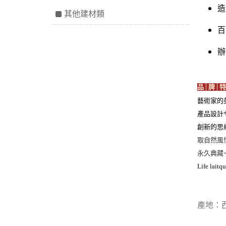
造
其他建材類
百
辦
品│牌│特
藝術家的
產品設計
創新的思
取自然風
永久典藏
Life laitqu
產地：