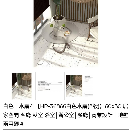
白色｜水磨石【HP-36866白色水磨(8版)】60x30 居
家空間 客廳 臥室 浴室│辦公室│餐廳│商業設計｜地壁
兩用磚.#