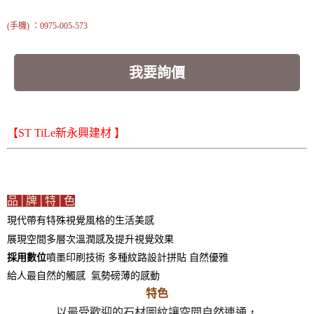
(手機) ：0975-005-573
我要詢價
【ST TiLe新永興建材 】
品│牌│特│色
現代帶有特殊視覺風格的生活美感
展現空間多層次溫潤感及提升視覺效果
採用數位
噴墨印刷技術 多種紋路設計拼貼 自然優雅
給人最自然的觸感 氣勢磅薄的感動
特色
以最受歡迎的石材圖紋讓空間自然連通，