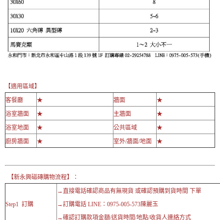
【適用區域】
客餐廳
★
牆面
★
浴室牆面
★
主牆面
★
浴室地面
★
公共區域
★
廚房牆面
★
室外/牆面/地面
★
【新永興磁磚購物流程】：
→直接電話確認商品有無現貨 或確認預購到貨時間 下單
Step1 訂購
→訂購電話 LINE：0975-005-573陳麗玉
→確認訂購款項金額/送貨時間/地點/收貨人連絡方式