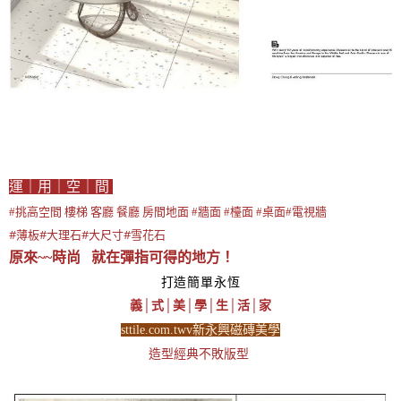
運｜用｜空｜間
#挑高空間 樓梯 客廳 餐廳 房間地面 #牆面 #檯面 #桌面#電視牆
#薄板#大理石#大尺寸#雪花石
原來~~時尚 就在彈指可得的地方！
打造簡單永恆
義│式│美│學│生│活│家
sttile.com.twv新永興磁磚美學
造型經典不敗版型