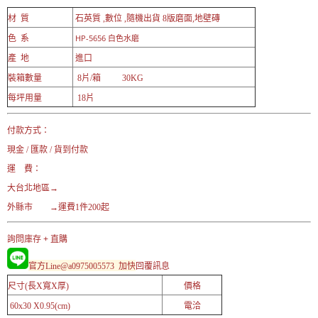
材 質
石英質 ,數位 ,隨機出貨 8版磨面,地壁磚
HP-5656 白色水磨
色 系
產 地
進口
裝箱數量
8片/箱 30KG
每坪用量
18片
付款方式：
現金 / 匯款 / 貨到付款
運 費：
大台北地區→
外縣市 →運費1件200起
詢問庫存 + 直購
官方Line@a0975005573 加快
回覆訊息
尺寸(長X寬X厚)
價格
60x30 X0.95(cm)
電洽