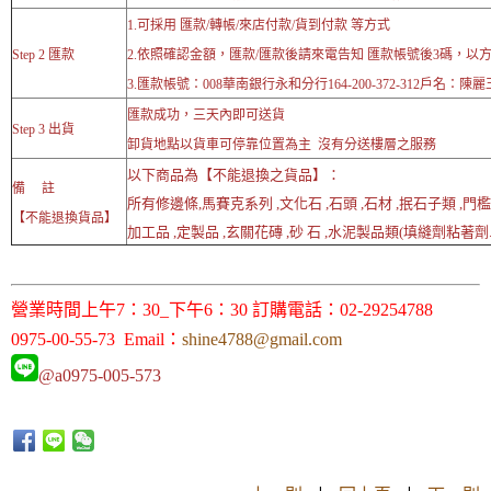
1.可採用 匯款/轉帳/來店付款/貨到付款 等方式
Step 2 匯款
2.依照確認金額，匯款/匯款後請來電告知 匯款帳號後3碼，以
3.匯款帳號：008華南銀行永和分行164-200-372-312戶名：陳麗
匯款成功，三天內即可送貨
Step 3 出貨
卸貨地點以貨車可停靠位置為主 沒有分送樓層之服務
以下商品為【不能退換之貨品】：
備 註
所有修邊條,馬賽克系列 ,文化石 ,石頭 ,石材 ,抿石子類 ,門檻
【不能退換貨品】
加工品 ,定製品 ,玄關花磚 ,砂 石 ,水泥製品類(填縫劑粘著劑..
營業時間上午7：30_下午6：30 訂購電話：02-29254788
0975-00-55-73 Email：
shine4788@gmail.com
@a0975-005-573