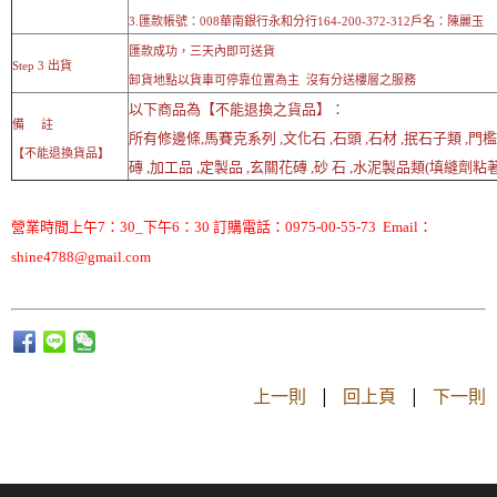
3.匯款帳號：008華南銀行永和分行164-200-372-312戶名：陳麗玉
匯款成功，三天內即可送貨
Step 3 出貨
卸貨地點以貨車可停靠位置為主 沒有分送樓層之服務
以下商品為【不能退換之貨品】：
備 註
所有修邊條,馬賽克系列 ,文化石 ,石頭 ,石材 ,抿石子類 ,門
【不能退換貨品】
磚 ,加工品 ,定製品 ,玄關花磚 ,砂 石 ,水泥製品類(填縫劑粘著劑
營業時間上午7：30_下午6：30 訂購電話：0975-00-55-73 Email：
shine4788@gmail.com
上一則
|
回上頁
|
下一則