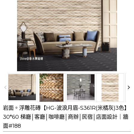
岩面。浮雕花磚【HG-波浪月眉-S361R(米橘灰)3色】
30*60 梯廳│客廳│咖啡廳│商辦│民宿│店面設計｜牆
面#188