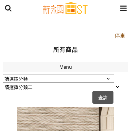
開車：中山路1段 到永平路路口(樂華夜市口)門口可
停車
捷運： 中和線【頂溪站 2 號出口】往中山路1段139
所有商品
號約10分鐘
原Line已滿 無法加Line好友 請親愛的客戶加入
Menu
LINE官方帳號@a0975005573
開車：中山路1段 到永平路路口(樂華夜市口)門口可
停車
捷運： 中和線【頂溪站 2 號出口】往中山路1段139
號約10分鐘
原Line已滿 無法加Line好友 請親愛的客戶加入
LINE官方帳號@a0975005573