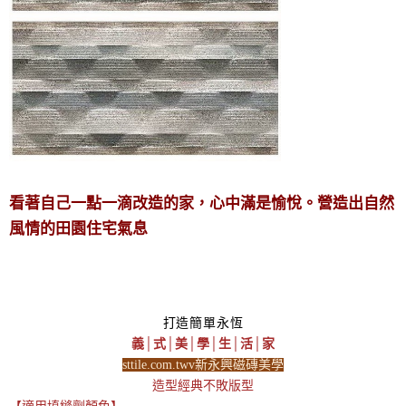
看著自己一點一滴改造的家，心中滿是愉悅。營造出自然
風情的田園住宅氣息
打造簡單永恆
義│式│美│學│生│活│家
sttile.com.twv新永興磁磚美學
造型經典不敗版型