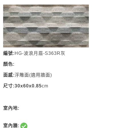
編號:
HG-波浪月眉-S363R灰
顏色:
面感:
浮雕
面
(適用
牆面)
尺寸:30x60x0.85
cm
室內地:
室內牆: