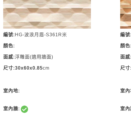
編號:
HG-波浪月眉-S361R米
編號
顏色:
顏色
面感:
浮雕面(適用牆面)
面感
尺寸:30x60x0.85
cm
尺寸:
室內地:
室內
室內牆:
室內