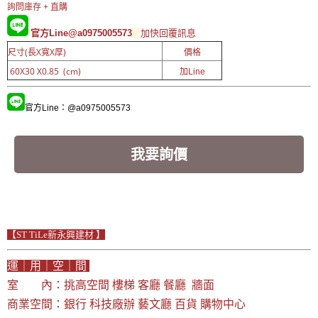
詢問庫存 + 直購
官方Line@a0975005573
加快回覆訊息
尺寸(長X寬X厚)
價格
60X30 X0.85 (cm)
加Line
官方Line：@a0975005573
我要詢價
【ST TiLe新永興建材 】
運｜用｜空｜間
室 內：挑高空間 樓梯 客廳 餐廳 牆面
商業空間：銀行 科技廠辦 藝文廳 百貨 購物中心