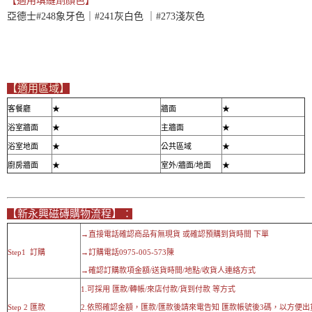
【
適用填縫劑顏色】
亞德士#248象牙色｜#241灰白色 ｜#273淺灰色
【適用區域】
客餐廳
★
牆面
★
浴室牆面
★
主牆面
★
浴室地面
★
公共區域
★
廚房牆面
★
室外/牆面/地面
★
【新永興磁磚購物流程】：
→直接電話確認商品有無現貨 或確認預購到貨時間 下單
Step1 訂購
→訂購電話0975-005-573陳
→確認訂購款項金額/送貨時間/地點/收貨人連絡方式
1.可採用 匯款/轉帳/來店付款/貨到付款 等方式
Step 2 匯款
2.依照確認金額，匯款/匯款後請來電告知 匯款帳號後3碼，以方便出