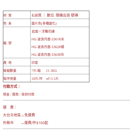
質 ｜ 數位 隨機出貨 壁磚
材 質
石英
色 系
圖片色(多種變化)
岩面。浮雕花磚
HG-波浪月眉-S361R米
編 號
HG-波浪月眉-S362R橘
HG-波浪月眉-S363R灰
產 地
印度
裝箱數量
7片/箱 21.3KG
每坪用量
18片/坪 ㎡=5.5片
付款方式：
現金 / 匯款 / 貨到付款
運 費：
大台北地區→免運費
外縣市 →運費/件$160起