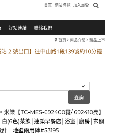
首頁
網站導覽
加入最愛
板
好站連結
聯絡我們
首頁
商品介紹
新品上市
1段 到永平路路口(樂華夜市口)門口可停車
站 2 號出口】往中山路1段139號約10分鐘
的客戶加入 LINE官方帳號@a0975005573
1段 到永平路路口(樂華夜市口)門口可停車
站 2 號出口】往中山路1段139號約10分鐘
的客戶加入 LINE官方帳號@a0975005573
米樂【TC-MES-692400霧/ 692410亮】
24 白(6色)茶飲│連鎖早餐店│浴室│廚房│玄關
設計｜地壁兩用磚#53195