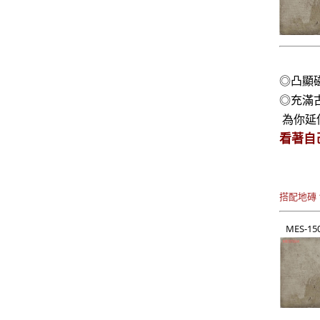
◎凸顯
◎充滿
為你延
看著自
搭配地磚 1
MES-15