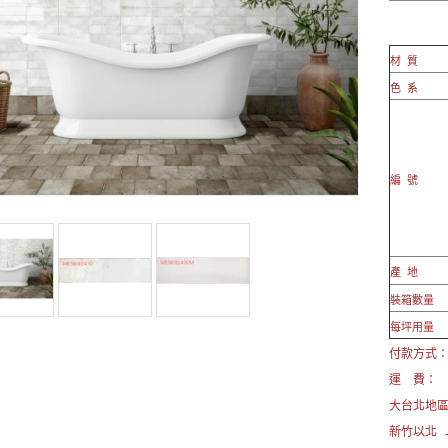
材 質
色 系
編 號
產 地
裝箱數量
每坪用量
付款方式： 
運 費：
大台北地
新竹以北 →