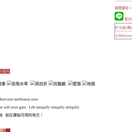
詢問庫存 +
官方L
尺寸(長X寬X
6.9X24 (cm
適用場所
 beecone mollearon now
st will store gain Life laitqully laitqully aitlqully
時尚 就在彈指可得的地方！
近照】