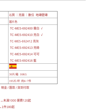
質 ｜亮面 ｜數位 地磚壁磚
石
圖片色
TC-MES-692400 霧白 √
√
TC-MES-692410 亮白
TC-MES-692412 亮灰
亮綠
TC-
MES-692413
可可
TC-
MES-692414
藍
TC-
MES-692416
30片/箱 16KG
195片/坪 約6~7件
現金 / 匯款 / 貨到付款
未滿1000 運費120起
區→
1件180起