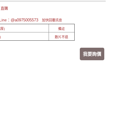
 直購
：@a0975005573
ine
加快回覆訊息
厚)
備註
)
散片不退
我要詢價