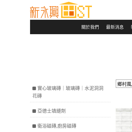
關於我們
最新消息
實心玻璃磚｜玻璃磚｜水泥洞洞
花磚
亞德士填縫劑
衛浴磁磚,廚房磁磚