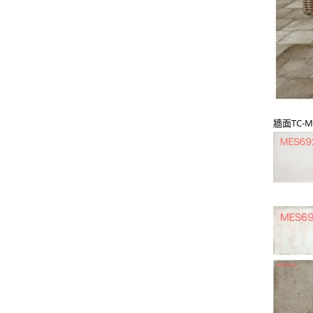
牆面TC-
M