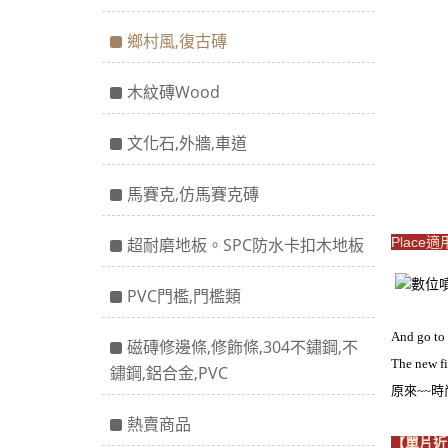
鄉村風,復古磚
木紋磚Wood
文化石,外牆,車道
馬賽克,仿馬賽克磚
超耐磨地板。SPC防水卡扣木地板
Place
PVC門檻,門檻類
And go to
磁磚修邊條,修飾條,304不鏽鋼,不
The new fi
鏽鋼,鋁合金,PVC
原來~~
熱賣商品
【單片