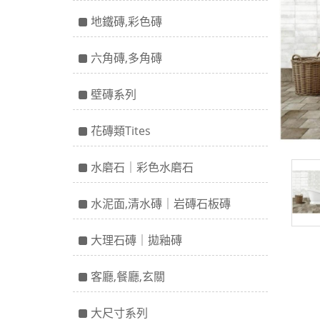
地鐵磚,彩色磚
六角磚,多角磚
壁磚系列
花磚類Tites
水磨石｜彩色水磨石
水泥面,清水磚｜岩磚石板磚
大理石磚｜拋釉磚
客廳,餐廳,玄關
大尺寸系列