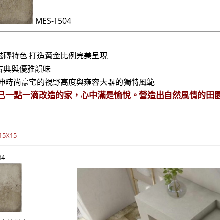
MES-1504
磁磚特色 打造黃金比例完美呈現
古典與優雅韻味
伸時尚豪宅的視野高度與雍容大器的獨特風範
己一點一滴改造的家，心中滿是愉悅。營造出自然風情的田
5X15
04