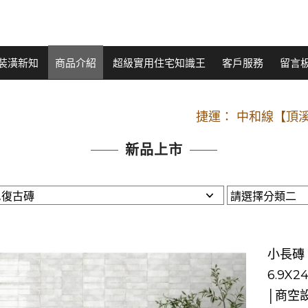
裝潢新知
商品介紹
超級實用住宅知識王
客戶服務
留言
開車：中山路
捷運： 中和線【頂溪
原Line已滿 無法加Line好友 請親愛
新品上市
開車：中山路
捷運： 中和線【頂溪
原Line已滿 無法加Line好友 請親愛
小長磚。
6.9X
│商空