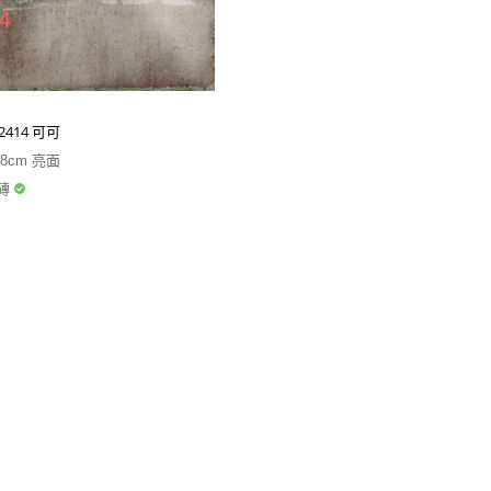
92414 可可
.8cm 亮面
磚