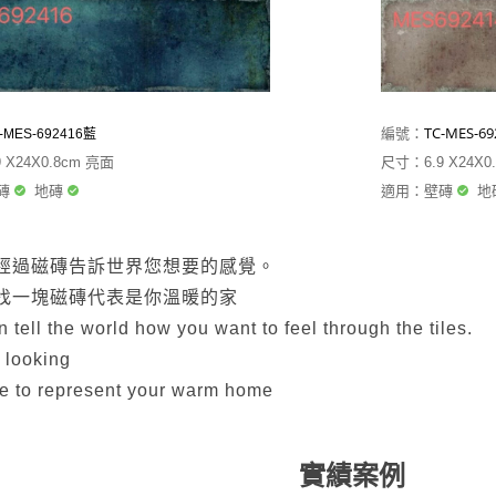
TC-MES-6
編號：
-
MES-692416藍
尺寸：6.9 X24X0
 X24X0.8cm 亮面
適用：壁磚
地
磚
地磚
經過磁磚告訴世界您想要的感覺。
找一塊磁磚代表是你溫暖的家
 tell the world how you want to feel through the tiles.
 looking
ile to represent your warm home
實績案例