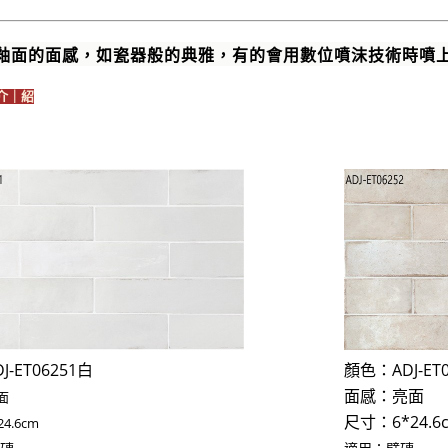
釉面的面感，如瓷器般的典雅，有的會用數位噴沫技術時噴
介｜紹
DJ-ET06251白
顏色：
ADJ-ET
面感：亮面
面
尺寸：6*24.6
4.6cm