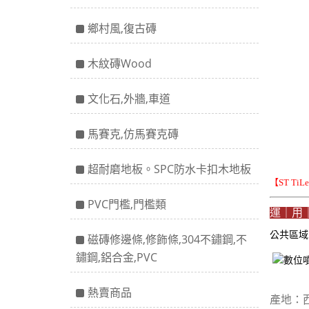
鄉村風,復古磚
木紋磚Wood
文化石,外牆,車道
馬賽克,仿馬賽克磚
超耐磨地板。SPC防水卡扣木地板
【ST Ti
PVC門檻,門檻類
運｜用
公共區
磁磚修邊條,修飾條,304不鏽鋼,不
鏽鋼,鋁合金,PVC
熱賣商品
產地：