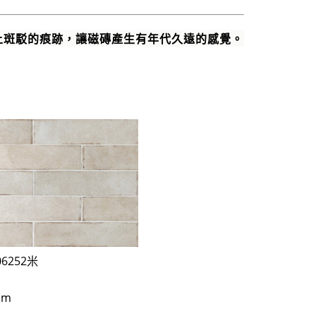
上斑駁的痕跡，讓磁磚產生有年代久遠的感覺。
06252米
cm