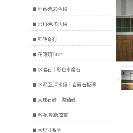
地鐵磚,彩色磚
六角磚,多角磚
壁磚系列
花磚類Tites
水磨石｜彩色水磨石
水泥面,清水磚｜岩磚石板磚
大理石磚｜拋釉磚
客廳,餐廳,玄關
大尺寸系列