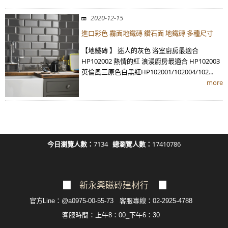
2020-12-15
進口彩色 霧面地鐵磚 鑽石面 地鐵磚 多種尺寸
【地鐵磚 】 迷人的灰色 浴室廚房最適合
HP102002 熱情的紅 浪漫廚房最適合 HP102003
英倫風三原色白黑紅HP102001/102004/102...
more
今日瀏覽人數：
7134
總瀏覽人數：
17410786
▉
新永興磁磚建材行
▉
官方Line：@a0975-00-55-73 客服專線：02-2925-4788
客服
時間：上午8：00_下午6：30