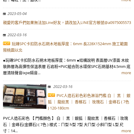
LINE官方帳號@a0975005573
2023-05-04
親愛的客戶們如果無法加Line好友，請改加入LINE官方帳號@a0975005573
2022-03-16
玩磚SPC卡扣防水石朔木地板厚度：6mm 長228X1524mm 施工範圍
限桃園以北
●玩磚SPC卡扣防水石朔木地板厚度：6mm ●結構說明 表面層UV漆面 木紋
裝飾層為高彈性保溫表層 石岩粉+PVC組合防水環保SPC石朔基材4.5mm 底
層清除聲音ixpe隔音...
more
2022-03-16
PVC人造石彩色彩色淋浴門檻 白 ｜ 黑 ｜ 銀
狐 ｜ 龍紋黑 ｜ 香檳石 ｜ 玫瑰石 ｜金峰石 ( 7色
) 120-180cm
PVC人造石彩色 【 門檻顏色 】 白 ｜ 黑 ｜銀狐 ｜龍紋黑 ｜香檳石 ｜玫瑰
石 ｜金峰石(金鑽石) ( 7色 ) 樣式：ㄇ型 h型 7型 大ㄇ型 小斜ㄇ型 L型 尺
寸：14...
more