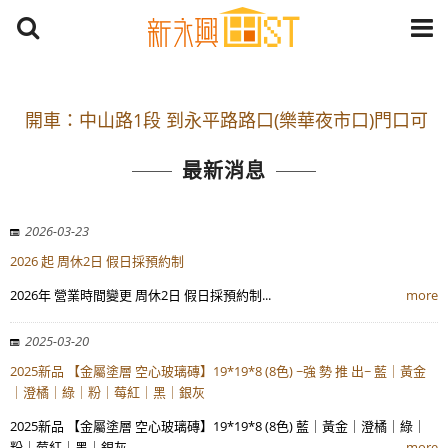
開車：中山路1段 到永平路路口(樂華夜市口)門口可
停車
最新消息
捷運： 中和線【頂溪站 2 號出口】往中山路1段139
號約10分鐘
2026-03-23
原Line已滿 無法加Line好友 請親愛的客戶加入
2026 起 周休2日 假日採預約制
LINE官方帳號@a0975005573
2026年 營業時間變更 周休2日 假日採預約制...
more
開車：中山路1段 到永平路路口(樂華夜市口)門口可
2025-03-20
停車
2025新品 【金屬塗層 空心玻璃磚】19*19*8 (8色) ~強 勢 推 出~ 藍｜黃金
捷運： 中和線【頂溪站 2 號出口】往中山路1段139
｜澄橘｜綠｜粉｜莓紅｜黑｜銀灰
號約10分鐘
2025新品 【金屬塗層 空心玻璃磚】19*19*8 (8色) 藍｜黃金｜澄橘｜綠｜
原Line已滿 無法加Line好友 請親愛的客戶加入
粉｜莓紅｜黑｜銀灰...
more