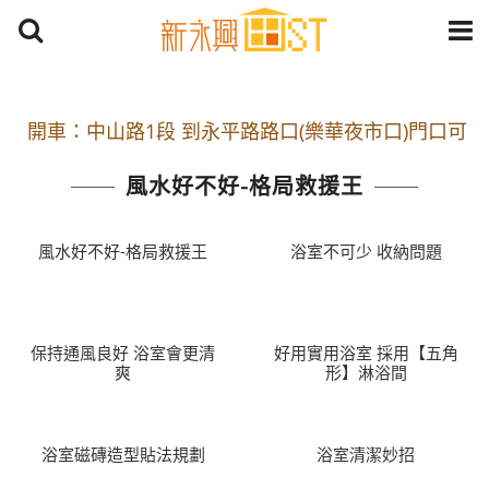
開車：中山路1段 到永平路路口(樂華夜市口)門口可
停車
風水好不好-格局救援王
捷運： 中和線【頂溪站 2 號出口】往中山路1段139
號約10分鐘
風水好不好-格局救援王
浴室不可少 收納問題
原Line已滿 無法加Line好友 請親愛的客戶加入
LINE官方帳號@a0975005573
開車：中山路1段 到永平路路口(樂華夜市口)門口可
保持通風良好 浴室會更清
好用實用浴室 採用【五角
爽
形】淋浴間
停車
捷運： 中和線【頂溪站 2 號出口】往中山路1段139
號約10分鐘
浴室磁磚造型貼法規劃
浴室清潔妙招
原Line已滿 無法加Line好友 請親愛的客戶加入