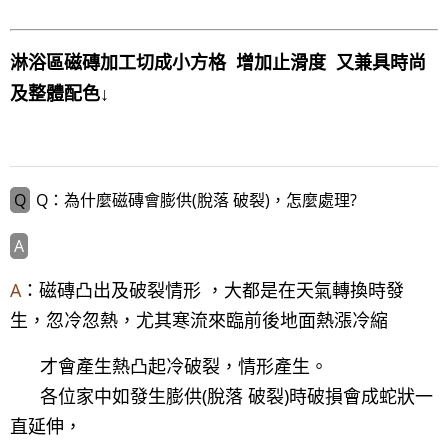
LINE官方帳號@a0975005573
淋浴區磁磚加工切成小方格 增加止滑度 又兼具時尚
及整體配色↓
Q：為什麼磁磚會膨供(脫落 破裂)，怎麼處理?
A
：磁磚凸出及破裂情形 ，大都是在天氣轉換時發
生，忽冷忽熱，尤其寒流來臨前後地面熱漲冷縮
才會產生熱凸起冷破裂，情形產生。
各位家中如發生膨供(脫落 破裂)時破損會成蛇狀一
直延伸，