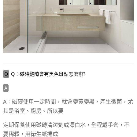
Q：磁磚縫隙會有黑色斑點怎麼辦?
A：磁磚使用一定時間，就會變黃變黑，產生黴菌，尤
其是浴室、廚房。所以要
定期保養使用磁磚清潔劑或漂白水，全程戴手套，不
要稀釋，用衛生紙捲成