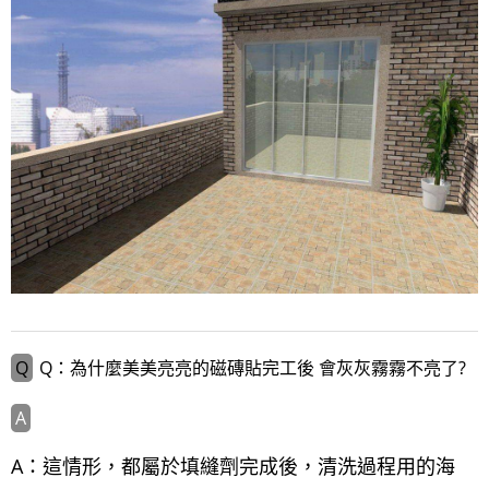
Q：為什麼美美亮亮的磁磚貼完工後 會灰灰霧霧不亮了?
A：這情形，都屬於填縫劑完成後，清洗過程用的海