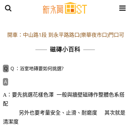
開車：中山路1段 到永平路路口(樂華夜市口)門口可
停車
磁磚小百科
捷運： 中和線【頂溪站 2 號出口】往中山路1段139
號約10分鐘
Q ：浴室地磚要如何挑選?
原Line已滿 無法加Line好友 請親愛的客戶加入
LINE官方帳號@a0975005573
開車：中山路1段 到永平路路口(樂華夜市口)門口可
A：要先挑選花樣色澤 一般與牆壁磁磚作整體色系搭
停車
配
捷運： 中和線【頂溪站 2 號出口】往中山路1段139
另外也要考量安全、止滑、耐磨度 其次就是
號約10分鐘
清潔度
原Line已滿 無法加Line好友 請親愛的客戶加入