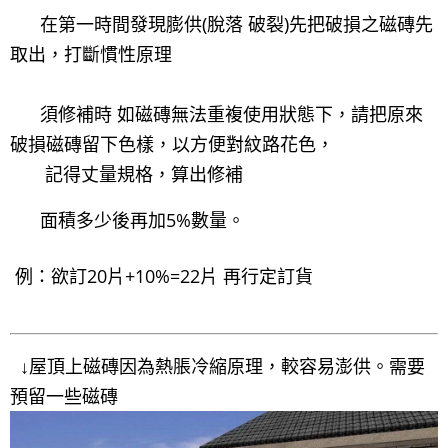
在第一時間發現膨供(脫落 破裂)先把破損之磁磚先
取出，打斷慣性原理
須修補時 如磁磚無法重複使用狀態下，請把原來
破損磁磚留下色樣，以方便對紋路花色，
記得丈量規格，算出修補
面積多少後再加5%數量。
例：欲訂20片+10%=22片 再行定訂貨
↓屋頂上磁磚因為熱脹冷縮原理，較容易澎供。需要
預留一些磁磚