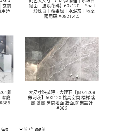
0X60
純色大尺寸 【LIZ-莫蘭迪｜珍珠白
台│玄關
霧面｜波浪花磚】60x120 ｜Spail
兩用磚
｜珍珠白｜蘋果綠｜水泥灰｜地壁
兩用磚.#0821.4.5
261雕
大尺寸釉拋磚．大理石【JB 61268
梯 客廳
銀河灰】60X120 挑高空間 樓梯 客
886
廳 餐廳 房間地面 牆面,商業設計
#886
每頁
筆 /全 369 筆