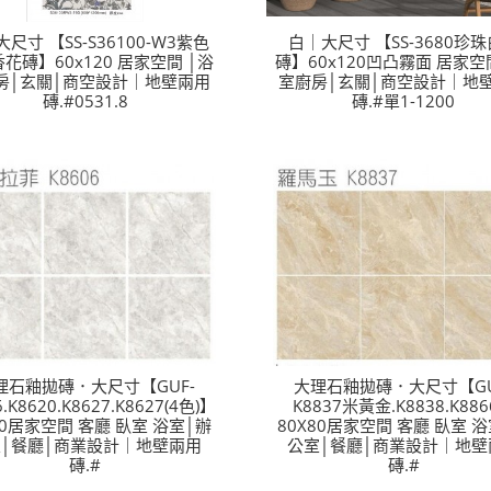
尺寸 【SS-S36100-W3紫色
白｜大尺寸 【SS-3680珍
花磚】60x120 居家空間 │浴
磚】60x120凹凸霧面 居家空
房│玄關│商空設計｜地壁兩用
室廚房│玄關│商空設計｜地
磚.#0531.8
磚.#單1-1200
理石釉拋磚．大尺寸【GUF-
大理石釉拋磚．大尺寸【GU
6.K8620.K8627.K8627(4色)】
K8837米黃金.K8838.K88
80居家空間 客廳 臥室 浴室│辦
80X80居家空間 客廳 臥室 
│餐廳│商業設計｜地壁兩用
公室│餐廳│商業設計｜地壁
磚.#
磚.#