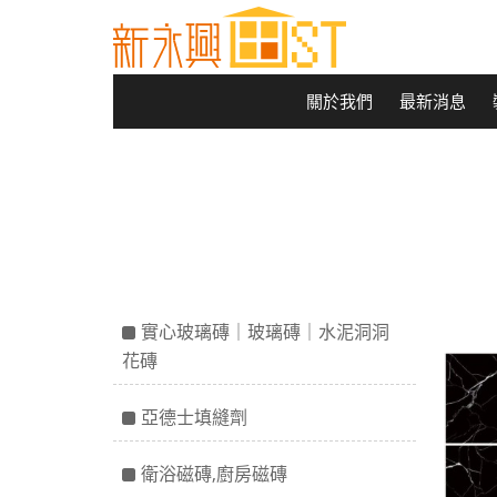
關於我們
最新消息
實心玻璃磚｜玻璃磚｜水泥洞洞
花磚
亞德士填縫劑
衛浴磁磚,廚房磁磚