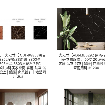
．大尺寸【 GUF-K8868黑白
大尺寸【ADJ-MB6292 黑色
8862金鋒.8831紅.8800亮
面+立體線條 】60X120 居
8808亮黑.8803亮現石(6款)】
客廳 臥室 浴室│餐廳│商業設
80釉拋磚居家空間 客廳 臥室 浴
壁兩用磚.#1200
辦公室│餐廳│商業設計｜地壁兩
用磚.#