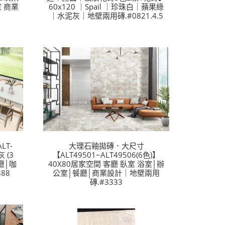
 商業
60x120 ｜Spail ｜珍珠白｜蘋果綠
｜水泥灰｜地壁兩用磚.#0821.4.5
LT-
大理石釉拋磚．大尺寸
灰 (3
【ALT49501~ALT49506(6色)】
廳│咖
40X80居家空間 客廳 臥室 浴室│辦
88
公室│餐廳│商業設計｜地壁兩用
磚.#3333