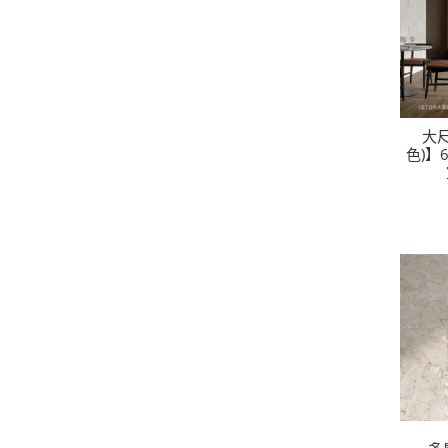
大尺
色)】