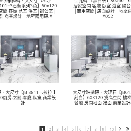
層次釉拋磚．大尺寸【ADJ-
亞光磚 【黑白根】30X60｜6
62101~3石藝系列3色】60x120
居家空間 客廳 臥室 浴室 陽
空間 客廳 臥室 浴室│辦公室│
│商用空間│店面設計｜地壁
廳│商業設計｜地壁兩用磚.#
#052
．大尺寸【JB 8811卡拉拉 】
大尺寸釉拋磚．大理石【JB61
80廚房,玄關,客廳,臥室,商業設
刻白】60X120 挑高空間 樓
計
餐廳 房間地面 牆面,商業設計#
1
2
3
4
5
6
7
8
9
10