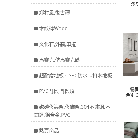
｜淺
鄉村風,復古磚
木紋磚Wood
文化石,外牆,車道
馬賽克,仿馬賽克磚
超耐磨地板。SPC防水卡扣木地板
霧面
PVC門檻,門檻類
色)】
磁磚修邊條,修飾條,304不鏽鋼,不
鏽鋼,鋁合金,PVC
熱賣商品