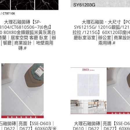
大理石釉拋磚【SP-
大理石釉拋．大尺寸【PC
8104/CT6810506~7(6色)】
SY61215G/ 1201G銀狐/12
60 80X80金鋒銀狐米黃灰黑白
拉拉 /1215G】60X120印度(4
特蘭｜居家空間 客廳 臥室 │辦
廳臥室浴室│辦公室│商業設
│餐廳│商業設計｜地壁兩用
兩用磚.#
磚.#
石釉拋磚│亮面【SSE-D603｜
大理石釉拋磚│亮面【SSE-D6
0｜D622｜D677】60X60灰米
D610｜D622｜D677】60X