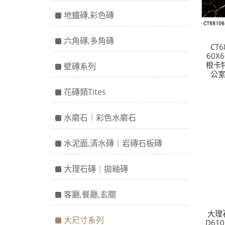
地鐵磚,彩色磚
六角磚,多角磚
CT6
60X
根卡
壁磚系列
公室
花磚類Tites
水磨石｜彩色水磨石
水泥面,清水磚｜岩磚石板磚
大理石磚｜拋釉磚
客廳,餐廳,玄關
大理
大尺寸系列
D61