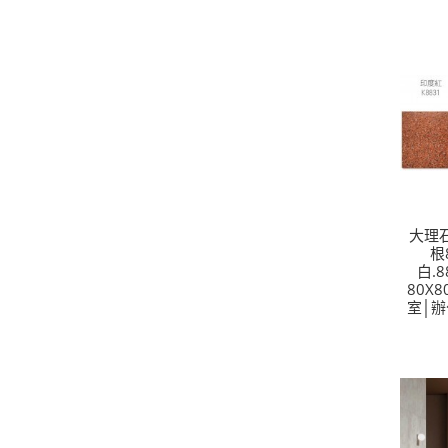
大理石
根
白.
80X
室│