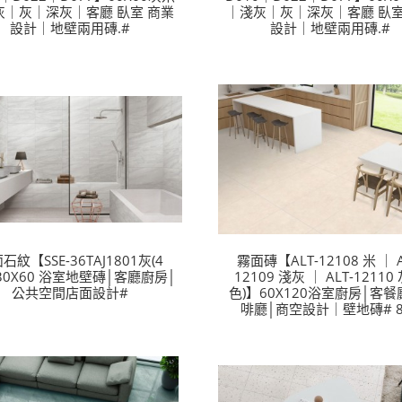
灰｜灰｜深灰｜客廳 臥室 商業
｜淺灰｜灰｜深灰｜客廳 臥室
設計｜地壁兩用磚.#
設計｜地壁兩用磚.#
石紋【SSE-36TAJ1801灰(4
霧面磚【ALT-12108 米 ｜ A
30X60 浴室地壁磚│客廳廚房│
12109 淺灰 ｜ ALT-12110 
公共空間店面設計#
色)】60X120浴室廚房│客餐
啡廳│商空設計｜壁地磚# 8