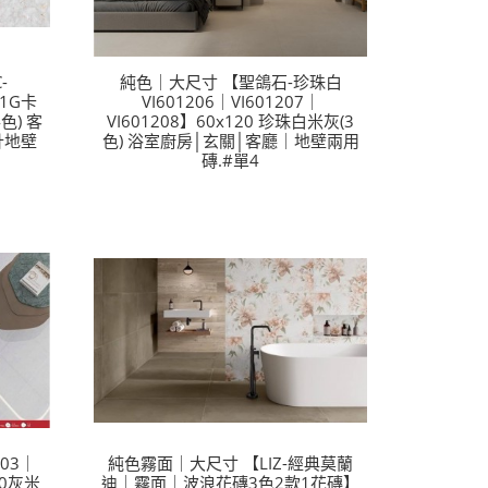
-
純色｜大尺寸 【聖鴿石-珍珠白
11G卡
VI601206｜VI601207｜
色) 客
VI601208】60x120 珍珠白米灰(3
計地壁
色) 浴室廚房│玄關│客廳｜地壁兩用
磚.#單4
03｜
純色霧面｜大尺寸 【LIZ-經典莫蘭
60灰米
迪｜霧面｜波浪花磚3色2款1花磚】