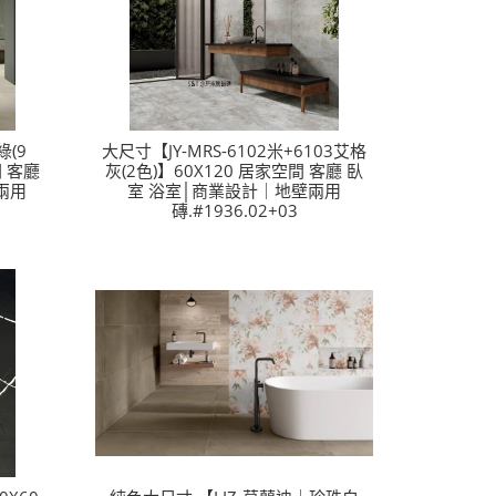
綠(9
大尺寸【JY-MRS-6102米+6103艾格
間 客廳
灰(2色)】60X120 居家空間 客廳 臥
兩用
室 浴室│商業設計｜地壁兩用
磚.#1936.02+03