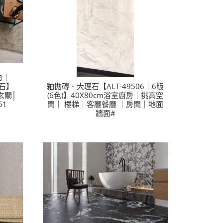
白｜
彩石】
釉拋磚．大理石【ALT-49506｜6版
玄關│
(6色)】40X80cm浴室廚房｜挑高空
51
間｜ 樓梯｜客廳餐廳 ｜房間｜地面
牆面#