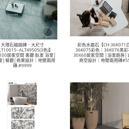
大理石釉拋磚．大尺寸
彩色水磨石【CH-36K071
T10015~ALT49505(3色)】
36K075彩色｜36K076黑
X100居家空間 客廳 臥室 浴室│
30X60居家空間 │浴室廚房│
室│餐廳│商業設計｜地壁兩用
商空設計｜地壁兩用磚#5
磚.#9999