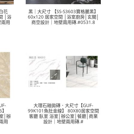
珠白花
黑｜大尺寸 【SS-S3603寶格麗黑】
間 │浴
60x120 居家空間 │浴室廚房│玄關│
壁兩用
商空設計｜地壁兩用磚.#0531.8
F-
大理石釉拋磚．大尺寸【GUF-
66】
99K101魚肚金線】 80X80居家空間
浴室│辦
客廳 臥室 浴室│辦公室│餐廳│商業
兩用
設計｜地壁兩用磚.#