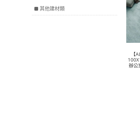
其他建材類
【AL
100
辦公