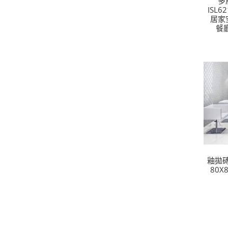
多
ISL
居家
餐
釉拋磚
80X