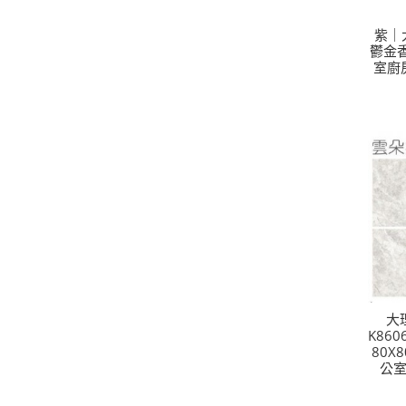
紫｜大
鬱金香
室廚
大
K860
80X
公室