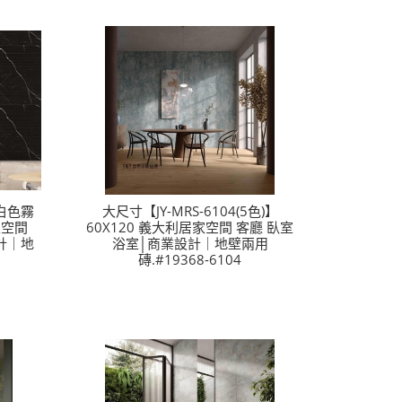
/白色霧
大尺寸【JY-MRS-6104(5色)】
家空間
60X120 義大利居家空間 客廳 臥室
計｜地
浴室│商業設計｜地壁兩用
磚.#19368-6104