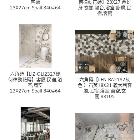
客廳
何律動花磚】23X27 西班
23X27cm Spail 840#64
牙 玄關,陽台,浴室,廚房,民
宿,客廳
六角磚【LIZ-OLI2327幾
何律動花磚】客廳,民宿,浴
六角磚【LFN-RA2182灰
室,商空
色 】石英18X21 義大利客
23X27cm Spail 840#64
廳,民宿,浴室,商空,玄
關.88105