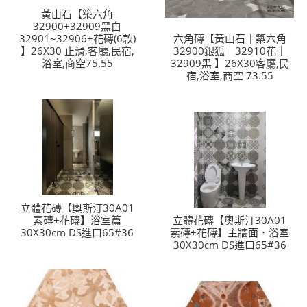
黃山石【築六角
32900+32909黑白
32901~32906+花磚(6款)
六角磚【黃山石｜築六角
】26X30 止滑,客廳,民宿,
32900銀狐｜32910花｜
浴室,商空75.55
32909黑 】26X30客廳,民
宿,浴室,商空 73.55
立體花磚【奧斯汀30A01
素磚+花磚】浴室篇
立體花磚【奧斯汀30A01
30X30cm DS進口65#36
素磚+花磚】主牆面．浴室
30X30cm DS進口65#36