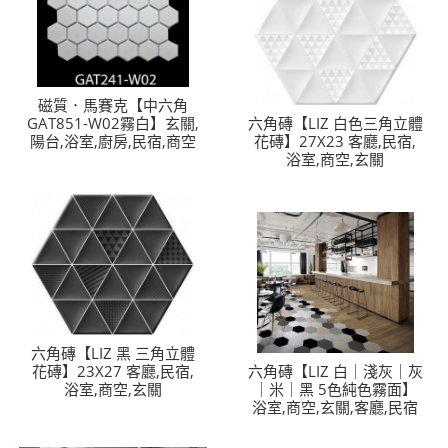
磁質．馬賽克【中六角
GAT851-W02霧白】玄關,
六角磚【LIZ 白色三角立體
陽台,浴室,廚房,民宿,商空
花磚】27X23 客廳,民宿,
浴室,商空,玄關
六角磚【LIZ 黑 三角立體
花磚】23X27 客廳,民宿,
六角磚【LIZ 白｜淺灰｜灰
浴室,商空,玄關
｜米｜黑 5色純色霧面】
浴室,商空,玄關,客廳,民宿