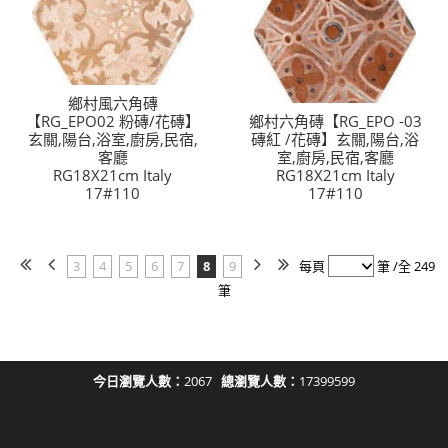
鄉村風六角磚
【RG_EPO02 粉磚/花磚】
鄉村六角磚【RG_EPO -03
玄關,陽台,浴室,廚房,民宿,
磚紅 /花磚】玄關,陽台,浴
客廳
室,廚房,民宿,客廳
RG18X21cm Italy
RG18X21cm Italy
17#110
17#110
3
4
5
6
7
8
9
每頁
筆 /全 249
筆
今日瀏覽人數：
2067
總瀏覽人數：
17399599