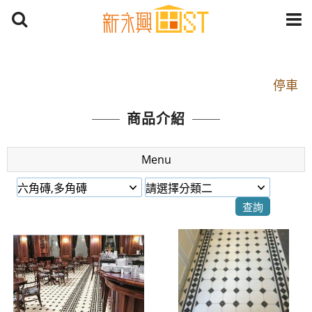
開車：中山路1段 到永平路路口(樂華夜市口)門口可
停車
捷運： 中和線【頂溪站 2 號出口】往中山路1段139
商品介紹
號約10分鐘
原Line已滿 無法加Line好友 請親愛的客戶加入
Menu
LINE官方帳號@a0975005573
開車：中山路1段 到永平路路口(樂華夜市口)門口可
停車
捷運： 中和線【頂溪站 2 號出口】往中山路1段139
號約10分鐘
原Line已滿 無法加Line好友 請親愛的客戶加入
LINE官方帳號@a0975005573