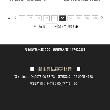
51
52
53
54
55
56
57
58
59
60
每頁
筆 /全 1821 筆
今日瀏覽人數：
55
總瀏覽人數：
17420233
▉
新永興磁磚建材行
▉
官方Line：@a0975-00-55-73 客服專線：02-2925-4788
客服
時間：上午8：00_下午6：30