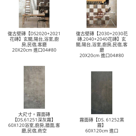
復古壁磚【DS2020+2021
復古壁磚【2030+2030花
花磚】玄關,陽台,浴室,廚
磚.2040+2040花磚】玄
房,民宿,客廳
關,陽台,浴室,廚房,民宿,客
20X20cm 進口04#80
廳
20X20cm 進口04#80
大尺寸。霧面磚
【DS.61251深灰霧】
霧面磚【DS. 61252黑
60X120浴室,廚房,牆面,客
霧】
廳,民宿,商空
60X120cm 進口