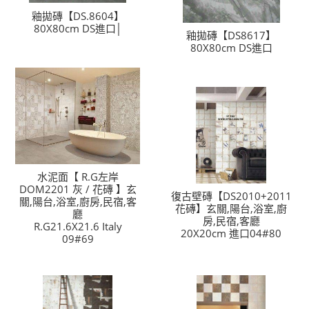
釉拋磚【DS.8604】
80X80cm DS進口│
釉拋磚【DS8617】
80X80cm DS進口
水泥面【 R.G左岸
DOM2201 灰 / 花磚 】玄
復古壁磚【DS2010+2011
關,陽台,浴室,廚房,民宿,客
花磚】玄關,陽台,浴室,廚
廳
房,民宿,客廳
R.G21.6X21.6 Italy
20X20cm 進口04#80
09#69