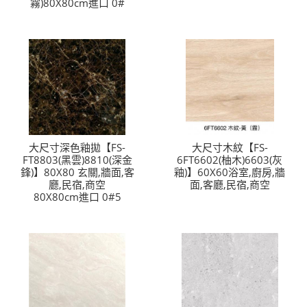
霧)80X80cm進口 0#
大尺寸深色釉拋【FS-
大尺寸木紋【FS-
FT8803(黑雲)8810(深金
6FT6602(柚木)6603(灰
鋒)】80X80 玄關,牆面,客
釉)】60X60浴室,廚房,牆
廳,民宿,商空
面,客廳,民宿,商空
80X80cm進口 0#5