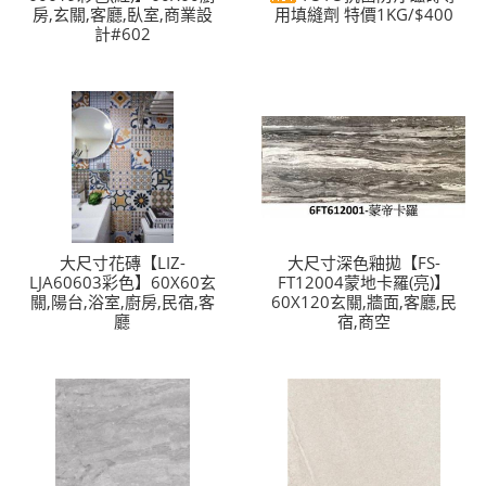
房,玄關,客廳,臥室,商業設
用填縫劑 特價1KG/$400
計#602
大尺寸花磚【LIZ-
大尺寸深色釉拋【FS-
LJA60603彩色】60X60玄
FT12004蒙地卡羅(亮)】
關,陽台,浴室,廚房,民宿,客
60X120玄關,牆面,客廳,民
廳
宿,商空