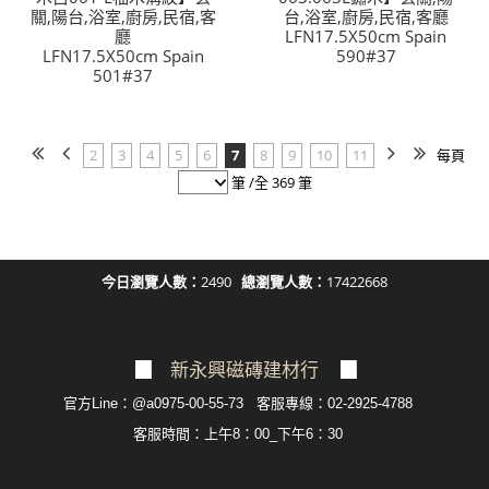
關,陽台,浴室,廚房,民宿,客
台,浴室,廚房,民宿,客廳
廳
LFN17.5X50cm Spain
LFN17.5X50cm Spain
590#37
501#37
2
3
4
5
6
7
8
9
10
11
每頁
筆 /全 369 筆
今日瀏覽人數：
2490
總瀏覽人數：
17422668
▉
新永興磁磚建材行
▉
官方Line：@a0975-00-55-73 客服專線：02-2925-4788
客服
時間：上午8：00_下午6：30