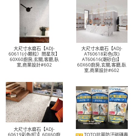
大尺寸水磨石【ADJ-
大尺寸水磨石【ADJ-
60611(小顆粒）閤星灰】
AT60618彩色(灰)
60X60廚房,玄關,客廳,臥
AT60616(潮砂白)】
室,商業設計#602
60X60廚房,玄關,客廳,臥
室,商業設計#602
大尺寸水磨石【ADJ-
60619彩色(紅)】60X60廚
TOTO抗菌防汙磁磚專