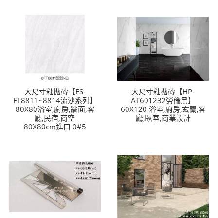
大尺寸釉拋磚【FS-
大尺寸釉拋磚【HP-
FT8811~8814流沙系列】
AT601232勞倫黑】
80X80浴室,廚房,牆面,客
60X120 浴室,廚房,玄關,客
廳,民宿,商空
廳,臥室,商業設計
80X80cm進口 0#5