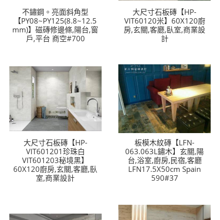
不鏽鋼。亮面斜角型
大尺寸石板磚【HP-
【PY08~PY125(8.8~12.5
VIT60120米】60X120廚
mm)】磁磚修邊條,陽台,窗
房,玄關,客廳,臥室,商業設
戶,平台 商空#700
計
大尺寸石板磚【HP-
板模木紋磚【LFN-
VIT601201珍珠白
063.063L鏽木】玄關,陽
VIT601203秘境黑】
台,浴室,廚房,民宿,客廳
60X120廚房,玄關,客廳,臥
LFN17.5X50cm Spain
室,商業設計
590#37