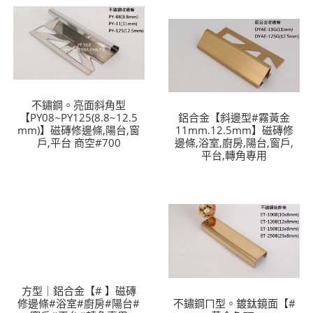
不鏽鋼。亮面斜角型
【PY08~PY125(8.8~12.5
鋁合金【斜邊型#霧黃金
mm)】磁磚修邊條,陽台,窗
11mm.12.5mm】磁磚修
戶,平台 商空#700
邊條,浴室,廚房,陽台,窗戶,
平台,轉角專用
方型｜鋁合金【# 】磁磚
修邊條#浴室#廚房#陽台#
不鏽鋼ㄇ型。鍍鈦鏡面【#