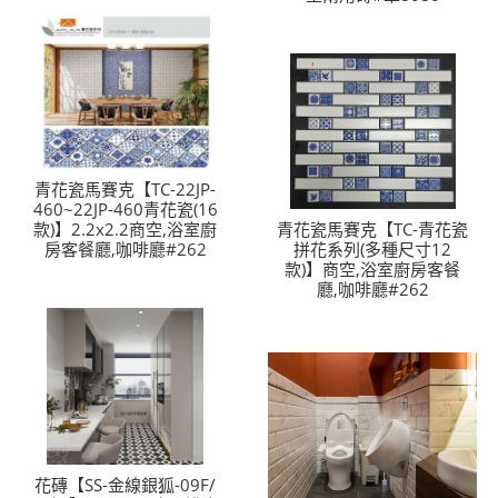
青花瓷馬賽克【TC-22JP-
460~22JP-460青花瓷(16
款)】2.2x2.2商空,浴室廚
青花瓷馬賽克【TC-青花瓷
房客餐廳,咖啡廳#262
拼花系列(多種尺寸12
款)】商空,浴室廚房客餐
廳,咖啡廳#262
花磚【SS-金線銀狐-09F/