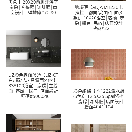
黑色 】20X20西班牙浴室
廚房│客餐廳│咖啡廳│商
地鐵磚【ADJ-VM1230卡
空設計｜壁地磚#70.80
拉拉｜霧面/亮面/平面(3
款)】10X20浴室│客廳│廚
房│櫃台│民宿│店面設計
｜壁磚#22
LIZ彩色霧面薄磚【LIZ-CT
白/ 藍/ 灰/ 黑霧面(4色)】
33*100浴室｜廚房│主牆
面│客廳｜民宿│店面設計
彩色線條【JY-1222澈水綠
｜壁磚#500.046
(5色)】12.5X25 Spail浴室
｜廚房│咖啡廳│店面設計
牆面#041.104