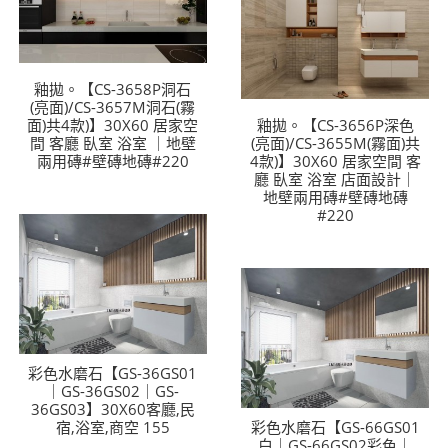
釉拋。【CS-3658P洞石
(亮面)/CS-3657M洞石(霧
面)共4款)】30X60 居家空
釉拋。【CS-3656P深色
間 客廳 臥室 浴室 ｜地壁
(亮面)/CS-3655M(霧面)共
兩用磚#壁磚地磚#220
4款)】30X60 居家空間 客
廳 臥室 浴室 店面設計｜
地壁兩用磚#壁磚地磚
#220
彩色水磨石【GS-36GS01
｜GS-36GS02｜GS-
36GS03】30X60客廳,民
宿,浴室,商空 155
彩色水磨石【GS-66GS01
白｜GS-66GS02彩色｜