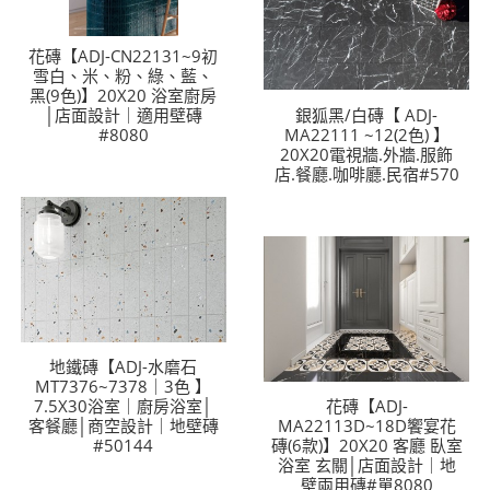
花磚【ADJ-CN22131~9初
雪白、米、粉、綠、藍、
黑(9色)】20X20 浴室廚房
│店面設計｜適用壁磚
銀狐黑/白磚【 ADJ-
#8080
MA22111 ~12(2色) 】
20X20電視牆.外牆.服飾
店.餐廳.咖啡廳.民宿#570
地鐵磚【ADJ-水磨石
MT7376~7378｜3色 】
7.5X30浴室｜廚房浴室│
花磚【ADJ-
客餐廳│商空設計｜地壁磚
MA22113D~18D饗宴花
#50144
磚(6款)】20X20 客廳 臥室
浴室 玄關│店面設計｜地
壁兩用磚#單8080