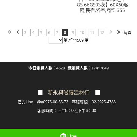
GS-66GS03灰】60X60客
廳,民宿,浴室,商空 355
3
4
5
6
7
8
9
10
11
12
每頁
筆 /全 1509 筆
今日瀏覽人數：
4628
總瀏覽人數：
17417649
▉
新永興磁磚建材行
▉
官方Line：@a0975-00-55-73 客服專線：02-2925-4788
客服
時間：上午8：00_下午6：30
Line