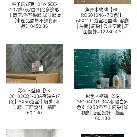
葉子馬賽克【HY- SCC-
107綠/灰/白(3色)多邊形
魚骨木紋磚【HP-
｜商空,浴室餐廳,咖啡廳,#
RO601246~7(2色)】
【本產品屬於不退貨商
60X120 浴室地壁磚│客廳
品】0450.36
│房間│廚房│公共空間│店
面設計#12280.4.5
彩色。壁磚【SS-
36103CQ1-08A夜映白(7
彩色。壁磚【SS-
色)】5X50浴室｜廚房│咖
36104CQ1-34A朝陽白(6
啡廳│店面設計｜牆面
色)】5X50浴室｜廚房│咖
60.130
啡廳│店面設計｜牆面
60.130