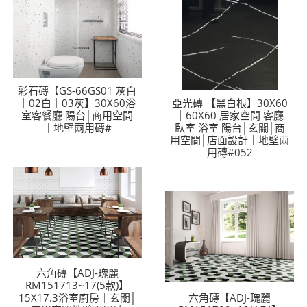
彩石磚【GS-66GS01 灰白
｜02白｜03灰】30X60浴
亞光磚 【黑白根】30X60
室客餐廳 陽台│商用空間
｜60X60 居家空間 客廳
｜地壁兩用磚#
臥室 浴室 陽台│玄關│商
用空間│店面設計｜地壁兩
用磚#052
六角磚【ADJ-瑰麗
RM151713~17(5款)】
15X17.3浴室廚房｜玄關│
六角磚【ADJ-瑰麗