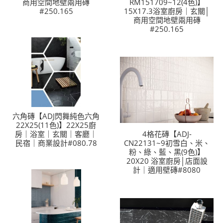
商用空間地壁兩用磚
RM151709~12(4色)】
#250.165
15X17.3浴室廚房｜玄關│
商用空間地壁兩用磚
#250.165
六角磚【ADJ閃舞純色六角
22X25(11色)】22X25廚
房｜浴室｜玄關｜客廳｜
4格花磚【ADJ-
民宿｜商業設計#080.78
CN22131~9初雪白、米、
粉、綠、藍、黑(9色)】
20X20 浴室廚房│店面設
計｜適用壁磚#8080