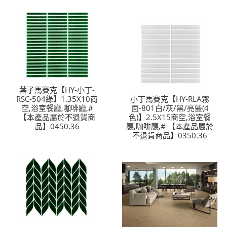
葉子馬賽克【HY-小丁-
RSC-504綠】1.35X10商
小丁馬賽克【HY-RLA霧
空,浴室餐廳,咖啡廳,#
面-801白/灰/黑/亮藍(4
【本產品屬於不退貨商
色)】2.5X15商空,浴室餐
品】0450.36
廳,咖啡廳,# 【本產品屬於
不退貨商品】0350.36