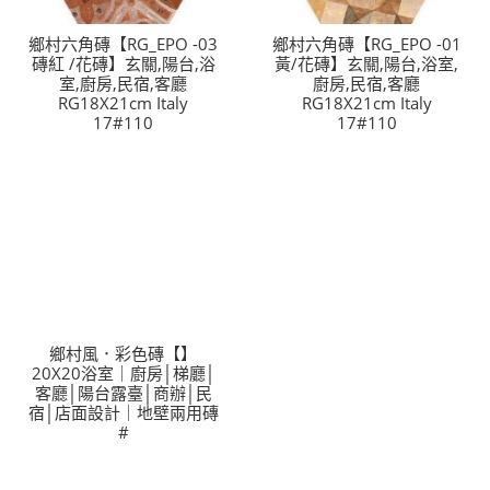
LINE官方帳號@a0975005573
鄉村六角磚【RG_EPO -03
鄉村六角磚【RG_EPO -01
磚紅 /花磚】玄關,陽台,浴
黃/花磚】玄關,陽台,浴室,
室,廚房,民宿,客廳
廚房,民宿,客廳
RG18X21cm Italy
RG18X21cm Italy
17#110
17#110
鄉村風．彩色磚【】
20X20浴室｜廚房│梯廳│
客廳│陽台露臺│商辦│民
宿│店面設計｜地壁兩用磚
#