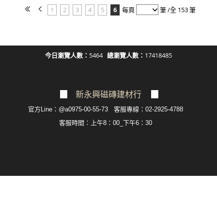
1
2
3
4
5
6
每頁
筆 /全 153 筆
今日瀏覽人數：
5464
總瀏覽人數：
17418485
▉
新永興磁磚建材行
▉
官方Line：@a0975-00-55-73 客服專線：02-2925-4788
客服
時間：上午8：00_下午6：30