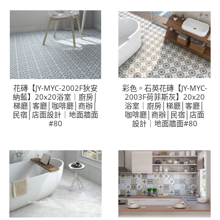
花磚【JY-MYC-2002F狄安
彩色。石英花磚【JY-MYC-
納藍】20x20浴室｜廚房│
2003F荷菲斯灰】20x20
梯廳│客廳│咖啡廳│商辦│
浴室｜廚房│梯廳│客廳│
民宿│店面設計｜地面牆面
咖啡廳│商辦│民宿│店面
#80
設計｜地面牆面#80