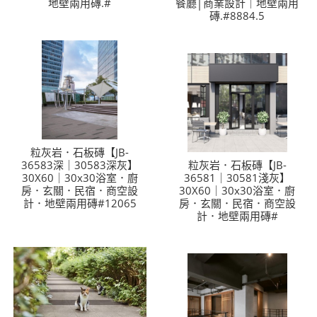
地壁兩用磚.#
餐廳│商業設計｜地壁兩用
磚.#8884.5
粒灰岩．石板磚【JB-
36583深｜30583深灰】
粒灰岩．石板磚【JB-
30X60｜30x30浴室．廚
36581｜30581淺灰】
房．玄關．民宿．商空設
30X60｜30x30浴室．廚
計．地壁兩用磚#12065
房．玄關．民宿．商空設
計．地壁兩用磚#