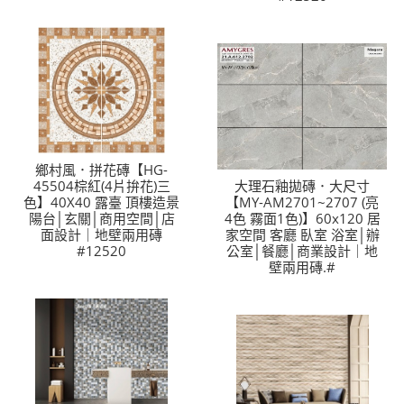
鄉村風．拼花磚【HG-
45504棕紅(4片拚花)三
大理石釉拋磚．大尺寸
色】40X40 露臺 頂樓造景
【MY-AM2701~2707 (亮
陽台│玄關│商用空間│店
4色 霧面1色)】60x120 居
面設計｜地壁兩用磚
家空間 客廳 臥室 浴室│辦
#12520
公室│餐廳│商業設計｜地
壁兩用磚.#