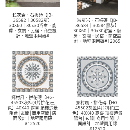
粒灰岩．石板磚【JB-
36582｜30582灰】
粒灰岩．石板磚【JB-
30X60｜30x30浴室．廚
36584｜30584黑灰】
房．玄關．民宿．商空設
30X60｜30x30浴室．廚
計．地壁兩用磚#
房．玄關．民宿．商空設
計．地壁兩用磚#12065
鄉村風．拼花磚【HG-
45503灰棕(4片拚花)三
鄉村風．拼花磚【HG-
色】40X40 露臺 頂樓造景
45502灰藍(4片拚花)三
陽台│玄關│商用空間│店
色】40X40 露臺 頂樓造景
面設計｜地壁兩用磚
陽台│玄關│商用空間│店
#12520
面設計｜地壁兩用磚
#12520