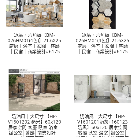
冰晶．六角磚【BM-
冰晶．六角磚【BM-
026HM01(4色)】21.6X25
026HM01(4色)】21.6X25
廚房｜浴室｜玄關｜客廳
廚房｜浴室｜玄關｜客廳
｜民宿｜商業設計#6175
｜民宿｜商業設計#6175
奶油風｜大尺寸 【HP-
奶油風｜大尺寸 【HP-
V1601202 奶米】60x120
V1601201奶灰+160123
居家空間 客廳 臥室 浴室│
奶黑】60x120 居家空間
辦公室│餐廳│商業設計｜
客廳 臥室 浴室│辦公室│