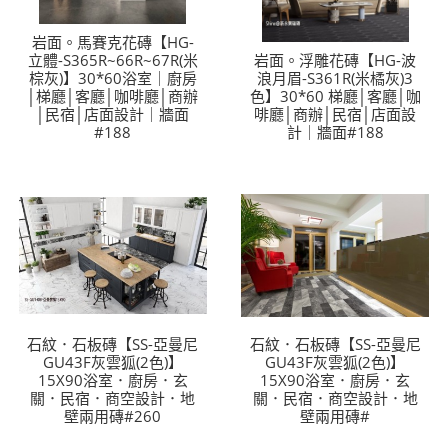
岩面。馬賽克花磚【HG-
立體-S365R~66R~67R(米
岩面。浮雕花磚【HG-波
棕灰)】30*60浴室｜廚房
浪月眉-S361R(米橘灰)3
│梯廳│客廳│咖啡廳│商辦
色】30*60 梯廳│客廳│咖
│民宿│店面設計｜牆面
啡廳│商辦│民宿│店面設
#188
計｜牆面#188
石紋．石板磚【SS-亞曼尼
石紋．石板磚【SS-亞曼尼
GU43F灰雲狐(2色)】
GU43F灰雲狐(2色)】
15X90浴室．廚房．玄
15X90浴室．廚房．玄
關．民宿．商空設計．地
關．民宿．商空設計．地
壁兩用磚#260
壁兩用磚#