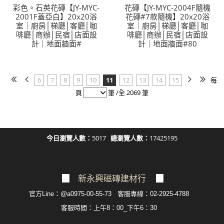
彩色。石英花磚【JY-MYC-
花磚【JY-MYC-2004F隨機
2001F蓋亞白】20x20浴
花磚#7款隨機】20x20浴
室｜廚房│梯廳│客廳│咖
室｜廚房│梯廳│客廳│咖
啡廳│商辦│民宿│店面設
啡廳│商辦│民宿│店面設
計｜地面牆面#
計｜地面牆面#80
6
7
8
9
10
11
12
13
14
15
每
頁
筆 /全 2069 筆
今日瀏覽人數：
5017
總瀏覽人數：
17425195
▉
新永興磁磚建材行
▉
官方Line：@a0975-00-55-73 客服專線：02-2925-4788
客服
時間：上午8：00_下午6：30