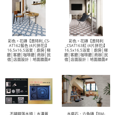
彩色。花磚【奧特利_CS-
彩色。花磚【奧特利
AT162藍色 (4片拼花)】
_CSAT163紅 (4片拼花)】
16.5x16.5浴室｜廚房│梯
16.5x16.5浴室｜廚房│梯
廳│客廳│咖啡廳│商辦│民
廳│客廳│咖啡廳│商辦│民
宿│店面設計｜地面牆面#
宿│店面設計｜地面牆面#
不鏽鋼落水頭｜水溝蓋
水磨石．六角磚【BM-