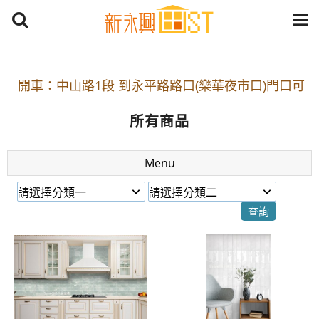
開車：中山路1段 到永平路路口(樂華夜市口)門口可
停車
捷運： 中和線【頂溪站 2 號出口】往中山路1段139
所有商品
號約10分鐘
原Line已滿 無法加Line好友 請親愛的客戶加入
Menu
LINE官方帳號@a0975005573
開車：中山路1段 到永平路路口(樂華夜市口)門口可
停車
捷運： 中和線【頂溪站 2 號出口】往中山路1段139
號約10分鐘
原Line已滿 無法加Line好友 請親愛的客戶加入
LINE官方帳號@a0975005573