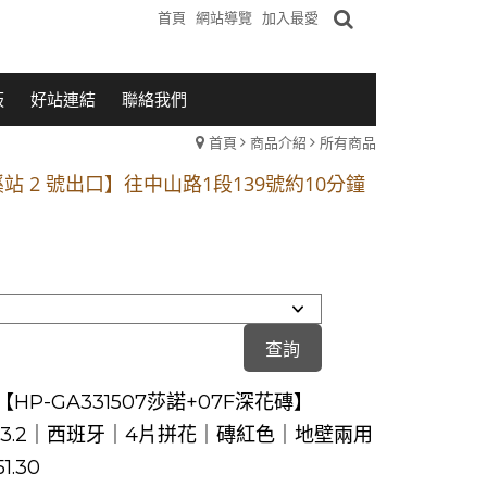
首頁
網站導覽
加入最愛
板
好站連結
聯絡我們
首頁
商品介紹
所有商品
1段 到永平路路口(樂華夜市口)門口可停車
站 2 號出口】往中山路1段139號約10分鐘
的客戶加入 LINE官方帳號@a0975005573
1段 到永平路路口(樂華夜市口)門口可停車
站 2 號出口】往中山路1段139號約10分鐘
的客戶加入 LINE官方帳號@a0975005573
HP-GA331507莎諾+07F深花磚】
2X33.2｜西班牙｜4片拼花｜磚紅色｜地壁兩用
1.30