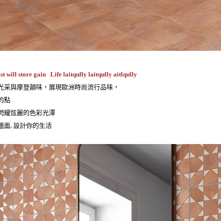
st will store gain Life laitqully laitqully aitlqully
光采與摩登韻味，展現歐洲時尚流行品味，
的點
閃耀炫麗的色彩光澤
牆面, 設計你的生活