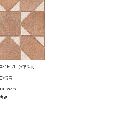
A331507F-莎諾深花
面/假溝
0.85
cm
地磚