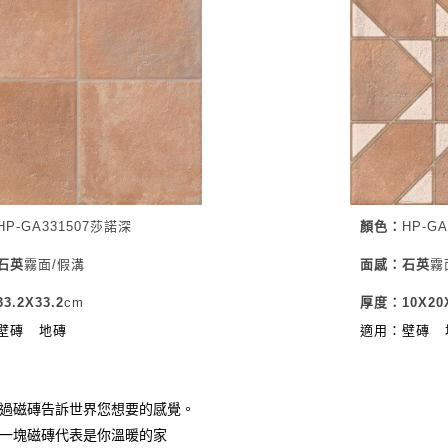
HP-GA331507莎諾深
顏色：
HP-G
石英
霧面/假溝
面感：石英
霧
.2X33.2
cm
厚度：10X20X
壁磚
地磚
適用：壁磚
過磁磚告訴世界您想要的感覺。
一塊磁磚代表是你溫暖的家