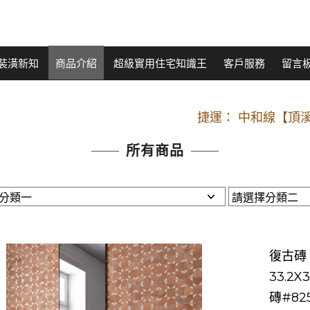
裝潢新知
商品介紹
超級實用住宅知識王
客戶服務
留言
開車：中山路
捷運： 中和線【頂溪
原Line已滿 無法加Line好友 請親愛
所有商品
開車：中山路
捷運： 中和線【頂溪
原Line已滿 無法加Line好友 請親愛
復古磚【
33.
磚#825