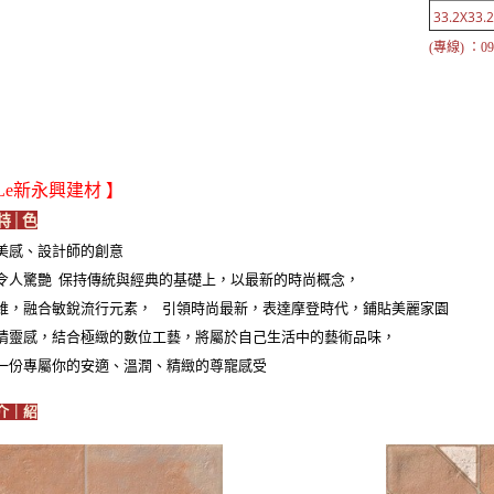
33.2X33.2
(專線) ：097
iLe新永興建材 】
特│色
美感、設計師的創意
令人驚艷 保持傳統與經典的基礎上，以最新的時尚概念，
維，融合敏銳流行元素， 引領時尚最新，表達摩登時代，鋪貼美麗家園
情靈感，結合極緻的數位工藝，將屬於自己生活中的藝術品味，
一份專屬你的安適、溫潤、精緻的尊寵感受
介｜紹