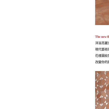
The new fi
洋溢亮麗
現代藝術
花樣圖紋
改變你的