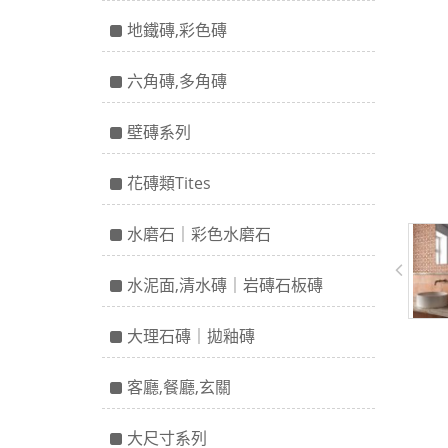
地鐵磚,彩色磚
六角磚,多角磚
壁磚系列
花磚類Tites
水磨石｜彩色水磨石
水泥面,清水磚｜岩磚石板磚
大理石磚｜拋釉磚
客廳,餐廳,玄關
大尺寸系列