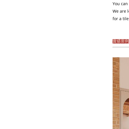
You can 
We are l
for a ti
實績案例