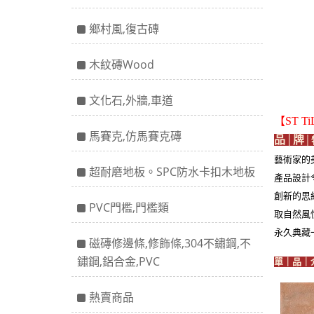
鄉村風,復古磚
木紋磚Wood
文化石,外牆,車道
【ST T
馬賽克,仿馬賽克磚
品│牌
│
藝術家的
超耐磨地板。SPC防水卡扣木地板
產品設計
創新的思
PVC門檻,門檻類
取自然風
永久典藏
磁磚修邊條,修飾條,304不鏽鋼,不
鏽鋼,鋁合金,PVC
單｜品｜
熱賣商品