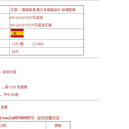
石質 ｜霧面假溝 數位多模面設計 地磚壁磚
HP-GA331507莎諾深
HP-GA331507F莎諾深花磚
12片/箱 22.6KG
30片
：
 / 貨到付款
→滿1500 免運費
 件$180起
 直購
ine@a0975005573
加快回覆訊息
X厚)
價格