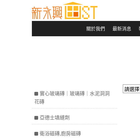
關於我們
最新消息
實心玻璃磚｜玻璃磚｜水泥洞洞
花磚
亞德士填縫劑
衛浴磁磚,廚房磁磚