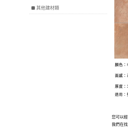
其他建材類
顏色：
面感：
厚度：33
適用：
您可以經
我們在找