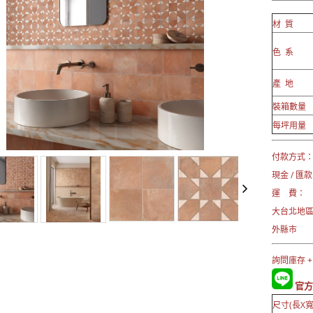
材 質
色 系
產 地
裝箱數量
每坪用量
付款方式
現金 / 匯款
運 費：
大台北地區 
外縣市 →
詢問庫存 +
官方L
尺寸(長X寬