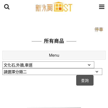
開車：中山路1段 到永平路路口(樂華夜市口)門口可
停車
捷運： 中和線【頂溪站 2 號出口】往中山路1段139
所有商品
號約10分鐘
原Line已滿 無法加Line好友 請親愛的客戶加入
Menu
LINE官方帳號@a0975005573
開車：中山路1段 到永平路路口(樂華夜市口)門口可
停車
捷運： 中和線【頂溪站 2 號出口】往中山路1段139
號約10分鐘
原Line已滿 無法加Line好友 請親愛的客戶加入
LINE官方帳號@a0975005573