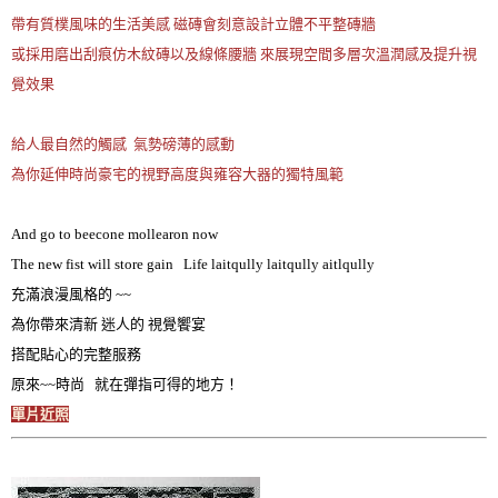
帶有質樸風味的生活美感 磁磚會刻意設計立體不平整磚牆
或採用磨出刮痕仿木紋磚以及線條腰牆 來展現空間多層次溫潤感及提升視
覺效果
給人最自然的觸感 氣勢磅薄的感動
為你延伸時尚豪宅的視野高度與雍容大器的獨特風範
And go to beecone mollearon now
The new fist will store gain Life laitqully laitqully aitlqully
充滿浪漫風格的 ~~
為你帶來清新 迷人的 視覺饗宴
搭配貼心的完整服務
原來~~時尚 就在彈指可得的地方！
單片近照