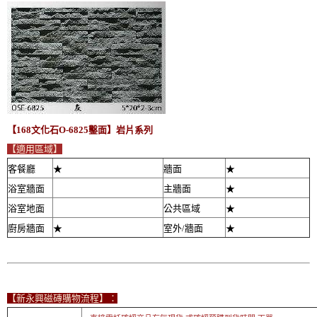
【168文化石O-6825鑿面】岩片系列
【適用區域】
客餐廳
★
牆面
★
浴室牆面
主牆面
★
浴室地面
公共區域
★
廚房牆面
★
室外/牆面
★
【新永興磁磚購物流程】：