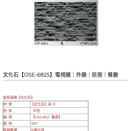
文化石【OSE-6825】電視牆｜外牆｜民宿｜餐廳
居家磁磚【文化石】
材 質
【文化石】岩 片
色 系
灰色
編 號
【OSE-6825 鑿面】
產 地
MIT
裝箱數量
以箱出貨