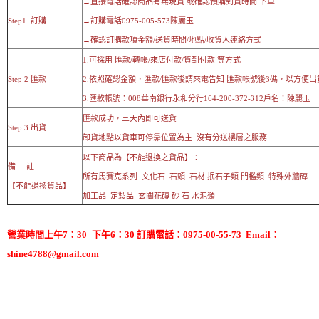
→直接電話確認商品有無現貨 或確認預購到貨時間 下單
Step1 訂購
→訂購電話0975-005-573陳麗玉
→確認訂購款項金額/送貨時間/地點/收貨人連絡方式
1.可採用 匯款/轉帳/來店付款/貨到付款 等方式
Step 2 匯款
2.依照確認金額，匯款/匯款後請來電告知 匯款帳號後3碼，以方便出
3.匯款帳號：008華南銀行永和分行164-200-372-312戶名：陳麗玉
匯款成功，三天內即可送貨
Step 3 出貨
卸貨地點以貨車可停靠位置為主 沒有分送樓層之服務
以下商品為【不能退換之貨品】：
備 註
所有馬賽克系列 文化石 石頭 石材 抿石子類 門檻類 特殊外牆磚
【不能退換貨品】
加工品 定製品 玄關花磚 砂 石 水泥類
營業時間上午7：30_下午6：30 訂購電話：0975-00-55-73 Email：
shine4788@gmail.com
........................................................................