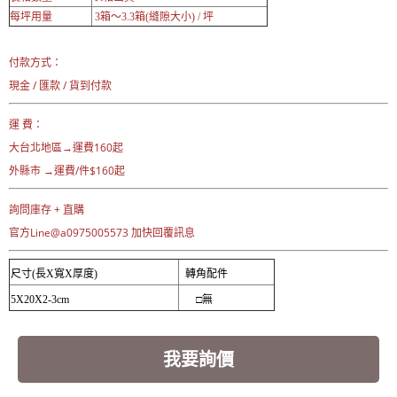
每坪用量
3箱～3.3箱(縫隙大小) / 坪
付款方式：
現金 / 匯款 / 貨到付款
運 費：
大台北地區→運費160起
外縣市 →運費/件$160起
詢問庫存 + 直購
官方Line@a0975005573 加快回覆訊息
尺寸(長X寬X厚度)
轉角配件
5X20X2-3cm
□無
我要詢價