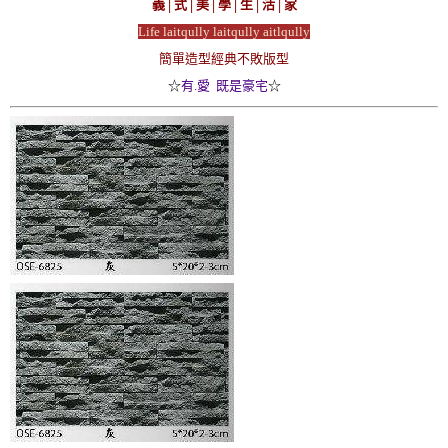
義│式│美│學│生│活│家
Life laitqully laitqully aitlqully
簡單造型經典不敗版型
☆
有.愛 既是豪宅
☆