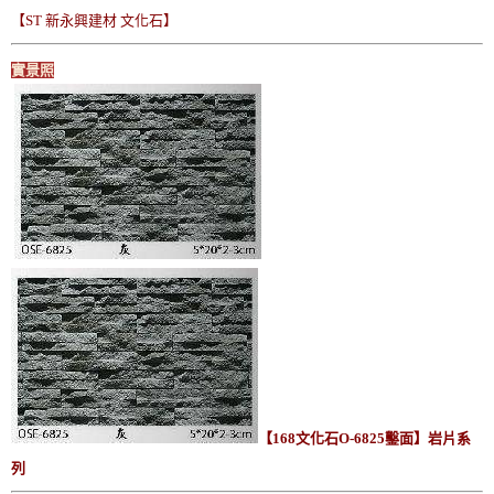
【ST 新永興建材 文化石】
實景照
【168文化石O-6825鑿面】岩片系
列