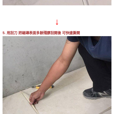
↓
5. 用刮刀 把磁磚表面多餘殘膠刮開後 可快速撕開