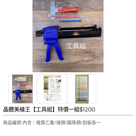
晶體美縫王【工具組】特價一組$1200
商品編號:內含｜槍管乙隻/接頭/圓珠頭/刮板各一