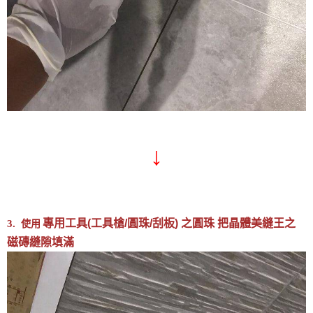
↓
專用工具(工具槍/圓珠/刮板) 之圓珠 把晶體美縫王之
3.
使用
磁磚縫隙填滿