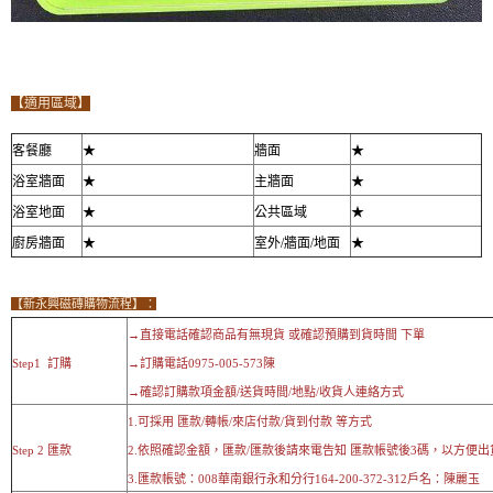
【適用區域】
客餐廳
★
牆面
★
浴室牆面
★
主牆面
★
浴室地面
★
公共區域
★
廚房牆面
★
室外/牆面/地面
★
【新永興磁磚購物流程】：
→直接電話確認商品有無現貨 或確認預購到貨時間 下單
Step1 訂購
→訂購電話0975-005-573陳
→確認訂購款項金額/送貨時間/地點/收貨人連絡方式
1.可採用 匯款/轉帳/來店付款/貨到付款 等方式
Step 2 匯款
2.依照確認金額，匯款/匯款後請來電告知 匯款帳號後3碼，以方便出
3.匯款帳號：008華南銀行永和分行164-200-372-312戶名：陳麗玉