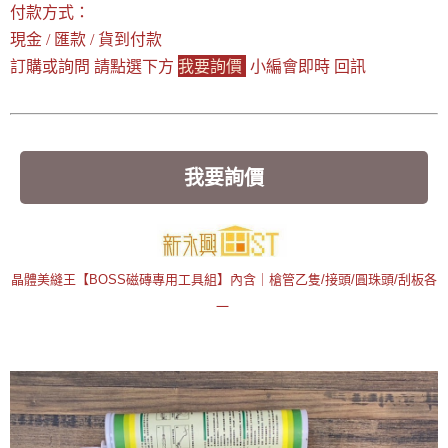
付款方式：
現金 / 匯款 / 貨到付款
訂購或詢問 請點選下方
我要詢價
小編會即時 回訊
我要詢價
晶體美縫王【BOSS磁磚專用工具組】內含｜槍管乙隻/接頭/圓珠頭/刮板各
一