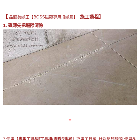
【
施工過程】
晶體美縫王【BOSS磁磚專用填縫膠】
1. 磁磚先把縫隙清除
↓
2.使用【
專用工具組(工具槍/圓珠/刮板)
】專用工具槍 針對磁磚縫隙
使用
晶