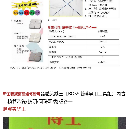
晶體美縫王【BOSS磁磚專用工具組】內含
新工程或舊屋維修皆可
｜槍管乙隻/接頭/圓珠頭/刮板各一
購買美縫王