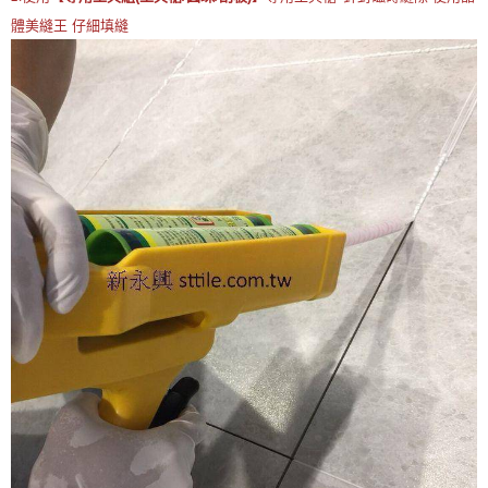
體美縫王
仔細填縫