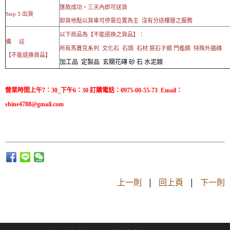
匯款成功，三天內即可送貨
Step 3 出貨
卸貨地點以貨車可停靠位置為主 沒有分送樓層之服務
以下商品為【不能退換之貨品】：
備 註
所有馬賽克系列 文化石 石頭 石材 抿石子類 門檻類 特殊外牆磚
【不能退換貨品】
加工品 定製品 玄關花磚 砂 石 水泥類
營業時間上午7：30_下午6：30 訂購電話：0975-00-55-73 Email：
shine4788@gmail.com
上一則
|
回上頁
|
下一則