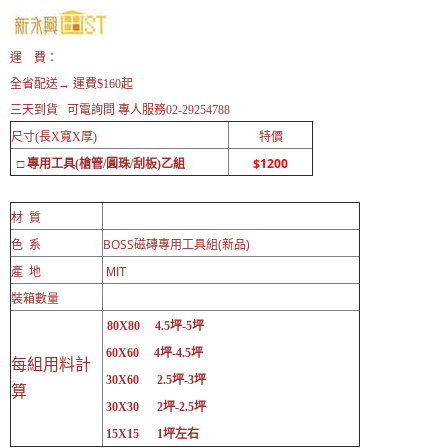
運 費：
全省配送→ 運費$160起
三天到貨 可電詢問 專人服務02-29254788
尺寸(長X寬X厚)
特價
$1200
□ 專用工具(槍管/圓珠/刮板)乙組
材 質
BOSS磁磚專用工具組(新品)
色 系
產 地
MIT
裝箱數量
80X80 4.5坪-5坪
60X60 4坪-4.5坪
每組用料計
30X60 2.5坪-3坪
算
30X30 2坪-2.5坪
15X15 1坪左右