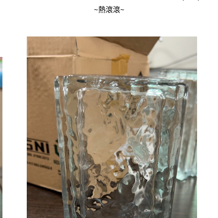
~熱滾滾~