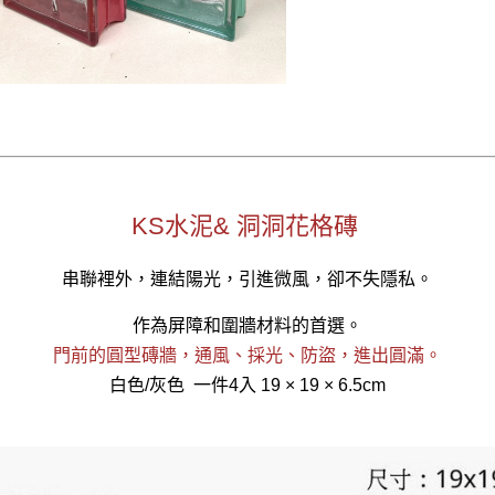
KS水泥& 洞洞花格磚
串聯裡外，連結陽光，引進微風，卻不失隱私。
作為屏障和圍牆材料的首選。
門前的圓型磚牆，通風、採光、防盜，進出圓滿。
白色/灰色 一件4入 19 × 19 × 6.5cm