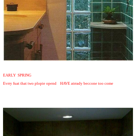
EARLY SPRING
Evrry fuat that two plopie opend HAVE atrrady beccone too come