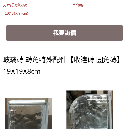
尺寸(長X寬X厚)
片/價格
19X19X 8 (cm)
我要詢價
玻璃磚 轉角特殊配件【收邊磚 圓角磚】
19X19X8cm