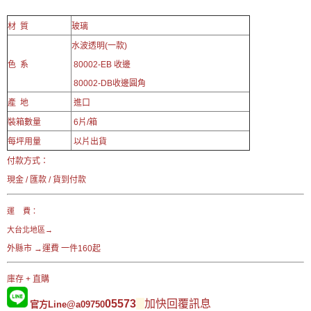
材 質
玻璃
水波透明(一款)
色 系
80002-EB 收邊
80002-DB收邊圓角
產 地
進口
裝箱數量
6片/箱
每坪用量
以片出貨
付款方式：
現金 / 匯款 / 貨到付款
運 費：
大台北地區→
外縣市
→運費 一件160起
庫存 + 直購
05573
加快回覆訊息
官方Line@a09750