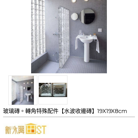
玻璃磚。轉角特殊配件【水波收邊磚】19X19X8cm