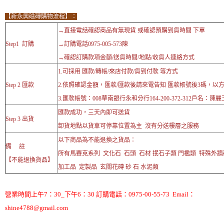
【新永興磁磚購物流程】：
→直接電話確認商品有無現貨 或確認預購到貨時間 下單
Step1 訂購
→訂購電話0975-005-573陳
→確認訂購款項金額/送貨時間/地點/收貨人連絡方式
1.可採用 匯款/轉帳/來店付款/貨到付款 等方式
Step 2 匯款
2.依照確認金額，匯款/匯款後請來電告知 匯款帳號後3碼，以
3.匯款帳號：008華南銀行永和分行164-200-372-312戶名：陳麗
匯款成功，三天內即可送貨
Step 3 出貨
卸貨地點以貨車可停靠位置為主 沒有分送樓層之服務
以下商品為不能退換之貨品：
備 註
所有馬賽克系列 文化石 石頭 石材 抿石子類 門檻類 特殊外
【不能退換貨品】
加工品 定製品 玄關花磚 砂 石 水泥類
營業時間上午7：30_下午6：30 訂購電話：0975-00-55-73 Email：
shine4788@gmail.com