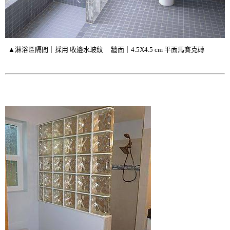
▲淋浴區隔間｜採用 收邊水玻紋 牆面｜4.5X4.5 cm 平面馬賽克磚