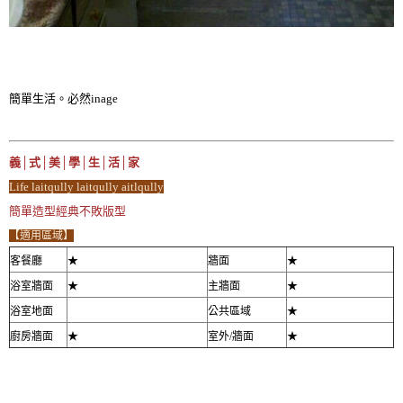
簡單生活。必然inage
義│式│美│學│生│活│家
Life laitqully laitqully aitlqully
簡單造型經典不敗版型
【適用區域】
客餐廳
★
牆面
★
浴室牆面
★
主牆面
★
浴室地面
公共區域
★
廚房牆面
★
室外/牆面
★