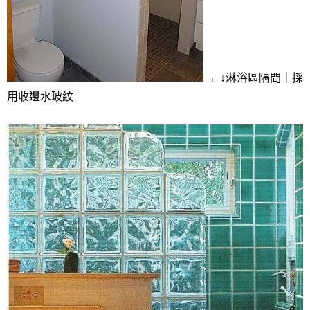
←↓淋浴區隔間｜採
用收邊水玻紋